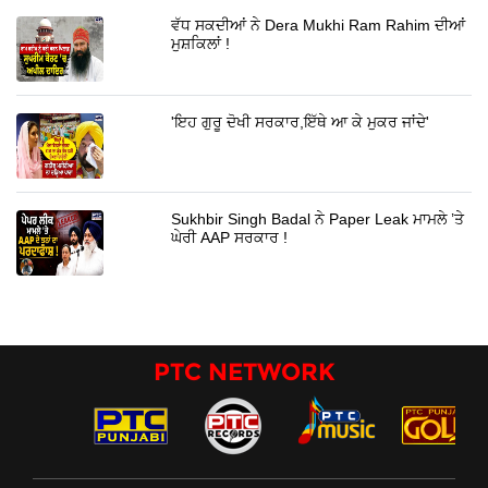
ਵੱਧ ਸਕਦੀਆਂ ਨੇ Dera Mukhi Ram Rahim ਦੀਆਂ
ਮੁਸ਼ਕਿਲਾਂ !
'ਇਹ ਗੁਰੂ ਦੋਖੀ ਸਰਕਾਰ,ਇੱਥੇ ਆ ਕੇ ਮੁਕਰ ਜਾਂਦੇ'
Sukhbir Singh Badal ਨੇ Paper Leak ਮਾਮਲੇ ’ਤੇ
ਘੇਰੀ AAP ਸਰਕਾਰ !
PTC NETWORK