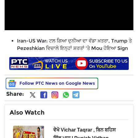
Iran-US War: ਟਲ ਗਿਆ ਦੁਨੀਆ ਦਾ ਵੱਡਾ ਖ਼ਤਰਾ, Trump ਤੇ
Pezeshkian ਵਿਚਾਲੇ ਇਨ੍ਹਾਂ ਸ਼ਰਤਾਂ 'ਤੇ Mou ਹੋਇਆ Sign
Follow PTC News on Google News
Share:
Also Watch
e :
ਵੇਖੋ Vichar Taqrar , ਬਿਨ ਬਹਿਸ