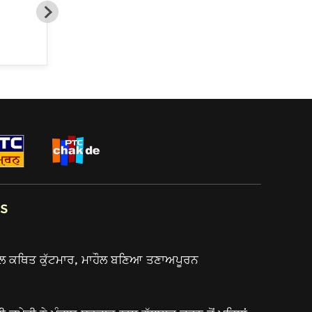
ਗੱਲਬਾਤ
s
ਲ ਕਥਿਤ ਕੁੱਟਮਾਰ, ਮਾਹੌਲ ਬਣਿਆ ਤਣਾਅਪੂਰਨ