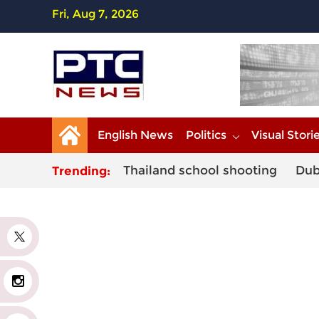
Fri, Aug 7, 2026
English News
Politics
Visual Stori
Thailand school shooting
Dub
Trending:
r