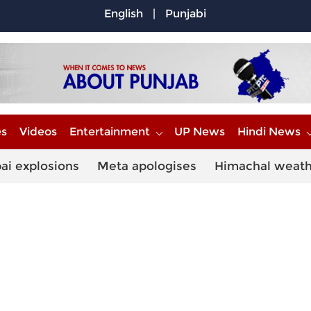
English
|
Punjabi
es
Videos
Entertainment
UP News
Hindi News
ai explosions
Meta apologises
Himachal weat