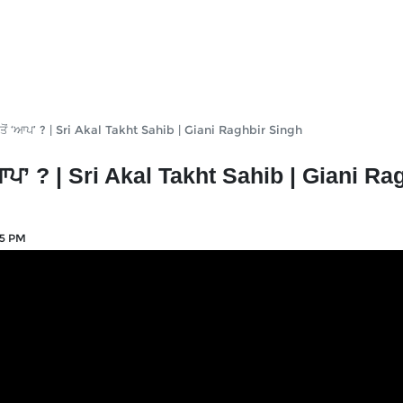
 ਤੋਂ ‘ਆਪ’ ? | Sri Akal Takht Sahib | Giani Raghbir Singh
ਆਪ’ ? | Sri Akal Takht Sahib | Giani Ra
45 PM