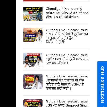
Chandigarh 'ਚ ਮੁਲਾਜ਼ਮਾਂ ਨੂੰ
ਖਦੇੜਨ ਲਈ ਪੁਲਿਸ ਨੇ ਛੱਡੀਆਂ ਪਾਣੀ
ਦੀਆਂ ਬੁਛਾੜਾਂ, ਤੋੜੇ ਬੈਰੀਕੇਡ
Gurbani Live Telecast Issue
:'PTC ਨੇ ਬਿਨਾਂ ਪੈਸੇ ਤੋਂ ਦੁਨੀਆ ਭਰ
’ਚ ਗੁਰਬਾਣੀ ਪਹੁੰਚਾਉਣ ਦੀ
ਜਿੰਮੇਵਾਰੀ ਚੁੱਕੀ’
Gurbani Live Telecast Issue
: ਸੁਣੋ SGPC ਦੇ ਕਾਨੂੰਨੀ ਸਲਾਹਕਾਰ
ਨਾਲ ਖਾਸ ਗੱਲਬਾਤ
Notification Hub
Gurbani Live Telecast Issue
:‘ਗੁਰਬਾਣੀ ਦੇ ਪ੍ਰਸਾਰਨ ਦੀ ਗੱਲ
ਕਹਿਣ ਵਾਲੇ ਚੈਨਲ ਨੇ SGPC ਤੋਂ
ਇਜਾਜ਼ਤ ਨਹੀਂ ਲਈ’ |
Gurbani Live Telecast Issue
: SGPC ਮੈਂਬਰ Gurpreet Singh