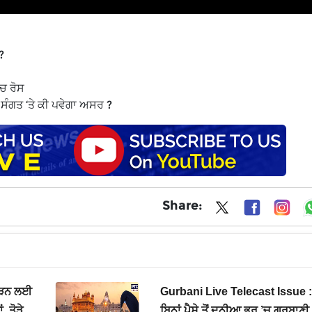
?
ਚ ਰੋਸ
 ਸੰਗਤ ‘ਤੇ ਕੀ ਪਵੇਗਾ ਅਸਰ ?
Share:
ਦੇੜਨ ਲਈ
Gurbani Live Telecast Issue :
, ਤੋੜੇ
ਬਿਨਾਂ ਪੈਸੇ ਤੋਂ ਦੁਨੀਆ ਭਰ ’ਚ ਗੁਰਬਾਣੀ