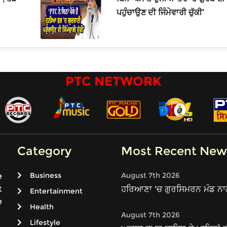
ਪਹੁੰਚਾਉਣ ਦੀ ਜਿੰਮੇਵਾਰੀ ਚੁੱਕੀ’
PTC NETWORK
Category
Most Recent New
Business
August 7th 2026
e
t
ਹਰਿਆਣਾ 'ਚ ਗੁਰਸਿਮਰਨ ਮੰਡ ਨਾ
Entertainment
e
Health
August 7th 2026
Lifestyle