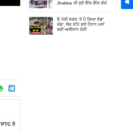
Jhabbar ਦੀ ਸੁਣੋ ਇੱਕ-ਇੱਕ ਗੱਲ
ਓ ਤੇਰੀ ਸੜਕ 'ਤੇ ਪੈ ਗਿਆ ਵੱਡਾ
ਖੱਡਾ, ਲੋਕ ਰਹਿ ਗਏ ਹੈਰਾਨ ਮਸਾਂ
ਬਚੀ ਅਲੀਸ਼ਾਨ ਕੋਠੀ
'PTC ਨੇ
Gurbani Live Telecast Issue : ਸ
SGPC ਦੇ ਕਾਨੂੰਨੀ ਸਲਾਹਕਾਰ ਨਾਲ ਖਾ