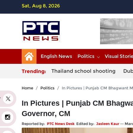
Sat, Aug 8, 2026
English News
Politics
Visual Stori
Thailand school shooting
Dub
Trending:
Home
Politics
In Pictures | Punjab CM Bhagwant M
er
In Pictures | Punjab CM Bhagwa
Governor, CM
Reported by:
PTC News Desk
Edited by:
Jasleen Kaur
--
Marc