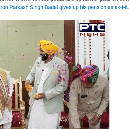
ron Parkash Singh Badal gives up his pension as ex-M