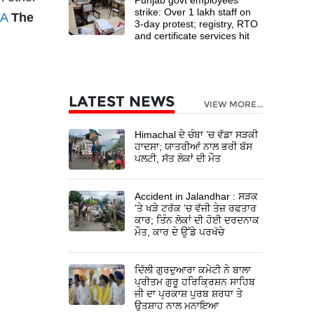
strike: Over 1 lakh staff on
LA
The
3-day protest; registry, RTO
and certificate services hit
LATEST NEWS
VIEW MORE...
Himachal ਦੇ ਚੰਬਾ ’ਚ ਵੱਡਾ ਸੜਕੀ
ਹਾਦਸਾ; ਯਾਤਰੀਆਂ ਨਾਲ ਭਰੀ ਬੱਸ
ਪਲਟੀ, ਸੱਤ ਲੋਕਾਂ ਦੀ ਮੌਤ
Accident in Jalandhar : ਸੜਕ
’ਤੇ ਖੜੇ ਟਰੱਕ ’ਚ ਵੱਜੀ ਤੇਜ਼ ਰਫਤਾਰ
ਕਾਰ; ਤਿੰਨ ਲੋਕਾਂ ਦੀ ਹੋਈ ਦਰਦਨਾਕ
ਮੌਤ, ਕਾਰ ਦੇ ਉੱਡੇ ਪਰਖੱਚੇ
ਦਿੱਲੀ ਗੁਰਦੁਆਰਾ ਕਮੇਟੀ ਨੇ ਬਾਲਾ
ਪ੍ਰੀਤਮ ਗੁਰੂ ਹਰਿਕ੍ਰਿਸ਼ਨ ਸਾਹਿਬ
ਜੀ ਦਾ ਪ੍ਰਕਾਸ਼ ਪੁਰਬ ਸ਼ਰਧਾ ਤੇ
ਉਤਸ਼ਾਹ ਨਾਲ ਮਨਾਇਆ