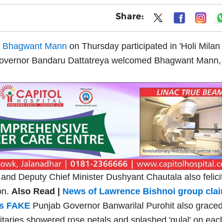
Share:
r
Bhagwant Mann
on Thursday participated in 'Holi Milan
overnor Bandaru Dattatreya welcomed Bhagwant Mann
and Deputy Chief Minister Dushyant Chautala also felici
on.
Also Read |
News of Lawrence Bishnoi group cla
is FAKE
Punjab Governor Banwarilal Purohit also graced
itaries showered rose petals and splashed 'gulal' on eac