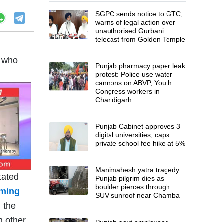
SGPC sends notice to GTC,
warns of legal action over
unauthorised Gurbani
telecast from Golden Temple
, who
Punjab pharmacy paper leak
protest: Police use water
cannons on ABVP, Youth
Congress workers in
Chandigarh
Punjab Cabinet approves 3
digital universities, caps
private school fee hike at 5%
Manimahesh yatra tragedy:
tated
Punjab pilgrim dies as
boulder pierces through
iming
SUV sunroof near Chamba
 the
h other
Punjab govt employees