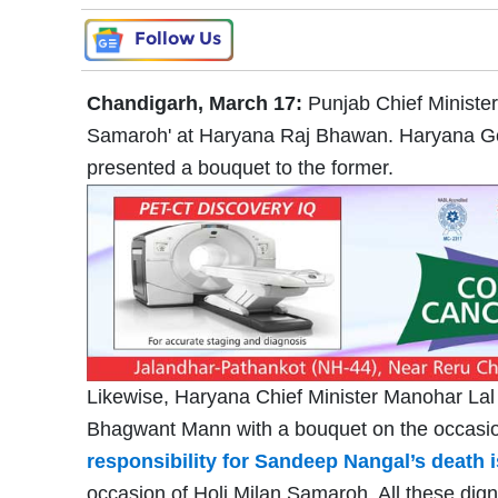
Follow Us
Chandigarh, March 17:
Punjab Chief Ministe
Samaroh' at Haryana Raj Bhawan. Haryana G
presented a bouquet to the former.
Likewise, Haryana Chief Minister Manohar Lal 
Bhagwant Mann with a bouquet on the occasi
responsibility for Sandeep Nangal’s death 
occasion of Holi Milan Samaroh. All these dign