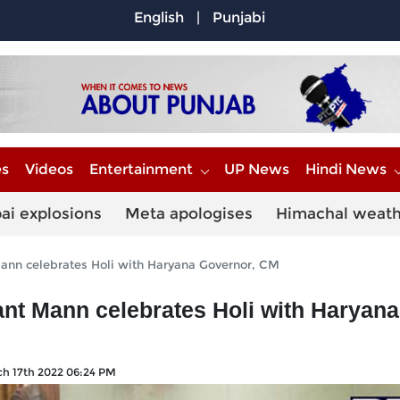
English
|
Punjabi
es
Videos
Entertainment
UP News
Hindi News
ai explosions
Meta apologises
Himachal weat
ann celebrates Holi with Haryana Governor, CM
nt Mann celebrates Holi with Haryana
h 17th 2022 06:24 PM