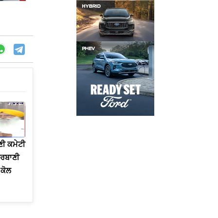
ਣੀ ਕਮੇਟੀ
ੁਰਬਾਣੀ
ਕੋਲ