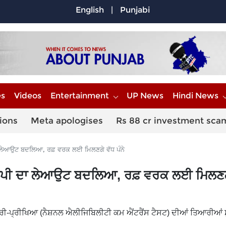
English
|
Punjabi
es
Videos
Entertainment
UP News
Hindi News
ions
Meta apologises
Rs 88 cr investment sca
ਲੇਆਉਟ ਬਦਲਿਆ, ਰਫ਼ ਵਰਕ ਲਈ ਮਿਲਣਗੇ ਵੱਧ ਪੰਨੇ
ਾਪੀ ਦਾ ਲੇਆਉਟ ਬਦਲਿਆ, ਰਫ਼ ਵਰਕ ਲਈ ਮਿਲਣਗ
ੀ-ਪ੍ਰੀਖਿਆ (ਨੈਸ਼ਨਲ ਐਲੀਜਿਬਿਲੀਟੀ ਕਮ ਐਂਟਰੈਂਸ ਟੈਸਟ) ਦੀਆਂ ਤਿਆਰੀਆਂ ਸ਼