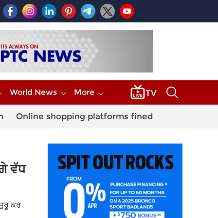
World News
More
m
Online shopping platforms fined
ੇ ਵੱਧ
ੁਰੂ ਕਰ