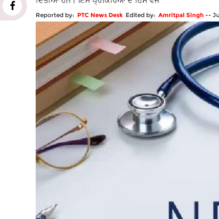
ਦਿੱਤੀਆਂ ਹਨ। ਇਸ ਪ੍ਰਕਿਰਿਆ ਦੇ ਹਿੱਸੇ ਵਜੋਂ
Reported by:
PTC News Desk
Edited by:
Amritpal Singh
--
Ju