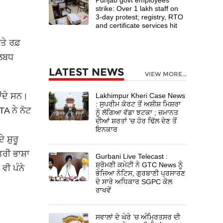
strike: Over 1 lakh staff on
3-day protest; registry, RTO
and certificate services hit
ਤੇ ਰਫ਼
ਪਲਬਧ
LATEST NEWS
VIEW MORE...
ਾਂਦੇ ਸਨ।
Lakhimpur Kheri Case News
: ਸੁਪਰੀਮ ਕੋਰਟ ਤੋਂ ਅਸ਼ੀਸ਼ ਮਿਸ਼ਰਾ
TA ਨੇ ਨੋਟ
ਨੂੰ ਲੱਗਿਆ ਵੱਡਾ ਝਟਕਾ ; ਜ਼ਮਾਨਤ
ਦੀਆਂ ਸ਼ਰਤਾਂ ’ਚ ਹੋਰ ਢਿੱਲ ਦੇਣ ਤੋਂ
ਇਨਕਾਰ
 ਸ਼ੁਰੂ
ਤਰੀ ਭਾਸ਼ਾ
Gurbani Live Telecast :
ਸ਼੍ਰੋਮਣੀ ਕਮੇਟੀ ਨੇ GTC News ਨੂੰ
ਵੀ ਪੰਨੇ
ਭੇਜਿਆ ਨੋਟਿਸ, ਗੁਰਬਾਣੀ ਪ੍ਰਸਾਰਣ
ਦੇ ਸਾਰੇ ਅਧਿਕਾਰ SGPC ਕੋਲ
ਰਾਖਵੇਂ
ਸਵਾਲਾਂ ਦੇ ਘੇਰੇ ’ਚ ਅੰਮ੍ਰਿਤਸਰ ਦੀ