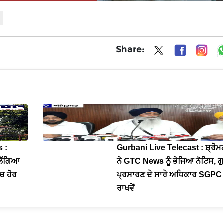
Share:
 :
Gurbani Live Telecast : ਸ਼੍ਰੋਮ
ੰ ਲੱਗਿਆ
ਨੇ GTC News ਨੂੰ ਭੇਜਿਆ ਨੋਟਿਸ, ਗ
’ਚ ਹੋਰ
ਪ੍ਰਸਾਰਣ ਦੇ ਸਾਰੇ ਅਧਿਕਾਰ SGPC 
ਰਾਖਵੇਂ