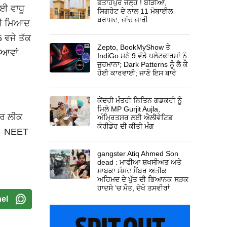
ਫਤਾਹਪੁਰ ਜੇਲ੍ਹ ! ਬੀੜੀਆਂ,
ਈ ਵਾਧੂ
ਸਿਗਰੇਟ ਦੇ ਨਾਲ 11 ਮੋਬਾਈਲ
ਬਰਾਮਦ, ਜਾਂਚ ਜਾਰੀ
 ਦੀ ਮਿਆਦ
 ਵਜੇ ਤੱਕ
Zepto, BookMyShow ਤੇ
ਿਆਵਾਂ
IndiGo ਸਣੇ 9 ਵੱਡੇ ਪਲੇਟਫਾਰਮਾਂ ਨੂੰ
ਜੁਰਮਾਨਾ; Dark Patterns ਨੂੰ ਲੈ ਕੇ
ਹੋਈ ਕਾਰਵਾਈ; ਜਾਣੋ ਇਸ ਬਾਰੇ
ਕੇਂਦਰੀ ਮੰਤਰੀ ਨਿਤਿਨ ਗਡਕਰੀ ਨੂੰ
ਮਿਲੇ MP Gurjit Aujla,
ਪਰ ਲੀਕ
ਅੰਮ੍ਰਿਤਸਰ ਲਈ ਐਲੀਵੇਟਿਡ
ਕੋਰੀਡੋਰ ਦੀ ਕੀਤੀ ਮੰਗ
ੈ। NEET
gangster Atiq Ahmed Son
dead : ਮਾਫੀਆ ਸ਼ਖਸੀਅਤ ਅਤੇ
ਸਾਬਕਾ ਸੰਸਦ ਮੈਂਬਰ ਅਤੀਕ
ਅਹਿਮਦ ਦੇ ਪੁੱਤ ਦੀ ਭਿਆਨਕ ਸੜਕ
ਹਾਦਸੇ ’ਚ ਮੌਤ, ਦੇਖੋ ਤਸਵੀਰਾਂ
el