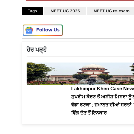
Tags
NEET UG 2026
NEET UG re-exam
Follow Us
ਹੋਰ ਪੜ੍ਹੋ
Lakhimpur Kheri Case News
ਸੁਪਰੀਮ ਕੋਰਟ ਤੋਂ ਅਸ਼ੀਸ਼ ਮਿਸ਼ਰਾ ਨੂ
ਵੱਡਾ ਝਟਕਾ ; ਜ਼ਮਾਨਤ ਦੀਆਂ ਸ਼ਰਤਾਂ 
ਢਿੱਲ ਦੇਣ ਤੋਂ ਇਨਕਾਰ