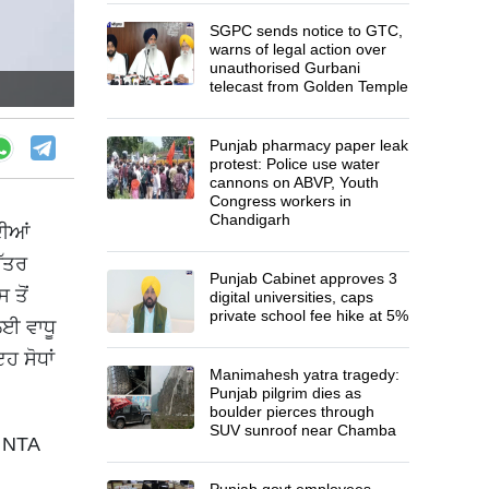
SGPC sends notice to GTC,
warns of legal action over
unauthorised Gurbani
telecast from Golden Temple
Punjab pharmacy paper leak
protest: Police use water
cannons on ABVP, Youth
Congress workers in
Chandigarh
ਦੀਆਂ
ਉੱਤਰ
Punjab Cabinet approves 3
 ਤੋਂ
digital universities, caps
private school fee hike at 5%
ਲਈ ਵਾਧੂ
ਹ ਸੋਧਾਂ
Manimahesh yatra tragedy:
Punjab pilgrim dies as
boulder pierces through
SUV sunroof near Chamba
ੇ NTA
Punjab govt employees