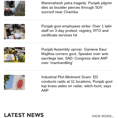
Manimahesh yatra tragedy: Punjab pilgrim
dies as boulder pierces through SUV
sunroof near Chamba
Punjab govt employees strike: Over 1 lakh
staff on 3-day protest; registry, RTO and
certificate services hit
Punjab Assembly uproar: Ganieve Kaur
Majithia corners govt, Speaker over anti-
sacrilege law; SAD, Congress slam AAP
over 'manhandling'
Industrial Plot Allotment Scam: ED
conducts raids at 11 locations; Punjab govt
top brass aides on radar; witch-hunt, says
AAP
LATEST NEWS
VIEW MORE...