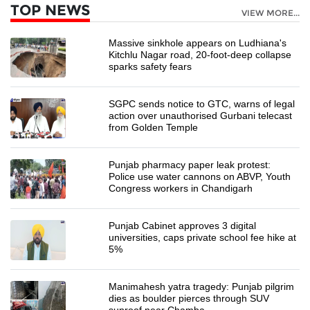
TOP NEWS
VIEW MORE...
Massive sinkhole appears on Ludhiana's
Kitchlu Nagar road, 20-foot-deep collapse
sparks safety fears
SGPC sends notice to GTC, warns of legal
action over unauthorised Gurbani telecast
from Golden Temple
Punjab pharmacy paper leak protest:
Police use water cannons on ABVP, Youth
Congress workers in Chandigarh
Punjab Cabinet approves 3 digital
universities, caps private school fee hike at
5%
Manimahesh yatra tragedy: Punjab pilgrim
dies as boulder pierces through SUV
sunroof near Chamba