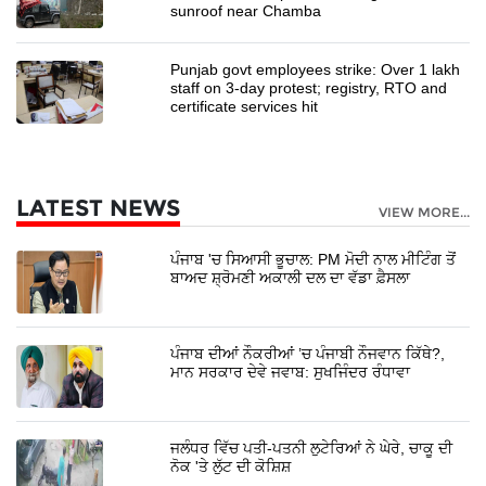
sunroof near Chamba
Punjab govt employees strike: Over 1 lakh
staff on 3-day protest; registry, RTO and
certificate services hit
LATEST NEWS
VIEW MORE...
ਪੰਜਾਬ 'ਚ ਸਿਆਸੀ ਭੂਚਾਲ: PM ਮੋਦੀ ਨਾਲ ਮੀਟਿੰਗ ਤੋਂ
ਬਾਅਦ ਸ਼੍ਰੋਮਣੀ ਅਕਾਲੀ ਦਲ ਦਾ ਵੱਡਾ ਫ਼ੈਸਲਾ
ਪੰਜਾਬ ਦੀਆਂ ਨੌਕਰੀਆਂ ’ਚ ਪੰਜਾਬੀ ਨੌਜਵਾਨ ਕਿੱਥੇ?,
ਮਾਨ ਸਰਕਾਰ ਦੇਵੇ ਜਵਾਬ: ਸੁਖਜਿੰਦਰ ਰੰਧਾਵਾ
ਜਲੰਧਰ ਵਿੱਚ ਪਤੀ-ਪਤਨੀ ਲੁਟੇਰਿਆਂ ਨੇ ਘੇਰੇ, ਚਾਕੂ ਦੀ
ਨੋਕ 'ਤੇ ਲੁੱਟ ਦੀ ਕੋਸ਼ਿਸ਼