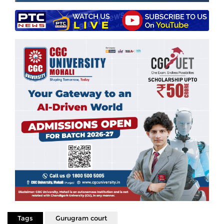
Tags
Gurugram court