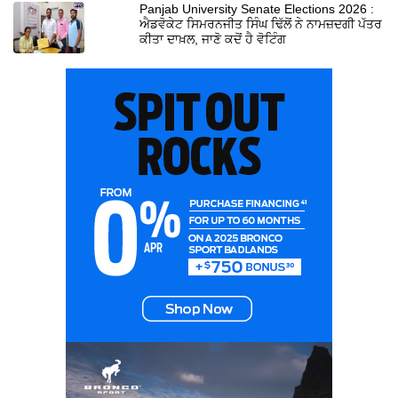
Panjab University Senate Elections 2026 :
ਐਡਵੋਕੇਟ ਸਿਮਰਨਜੀਤ ਸਿੰਘ ਢਿੱਲੋਂ ਨੇ ਨਾਮਜ਼ਦਗੀ ਪੱਤਰ
ਕੀਤਾ ਦਾਖ਼ਲ, ਜਾਣੋ ਕਦੋਂ ਹੈ ਵੋਟਿੰਗ