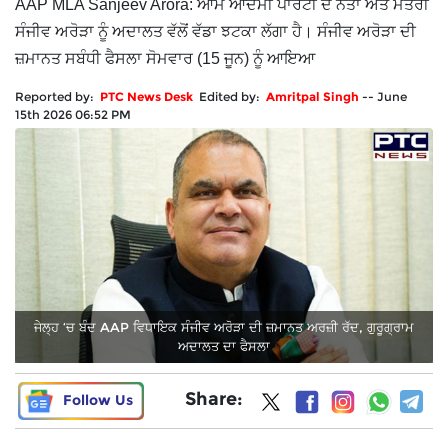
AAP MLA Sanjeev Arora: ਆਮ ਆਦਮੀ ਪਾਰਟੀ ਦੇ ਨੇਤਾ ਅਤੇ ਮੰਤਰੀ
ਸੰਜੀਵ ਅਰੋੜਾ ਨੂੰ ਅਦਾਲਤ ਵੱਲੋਂ ਵੱਡਾ ਝਟਕਾ ਲੱਗਾ ਹੈ। ਸੰਜੀਵ ਅਰੋੜਾ ਦੀ
ਜ਼ਮਾਨਤ ਸਬੰਧੀ ਫੈਸਲਾ ਸੋਮਵਾਰ (15 ਜੂਨ) ਨੂੰ ਆਇਆ
Reported by:
PTC News Desk
Edited by:
Amritpal Singh
--
June
15th 2026 06:52 PM
ਜੇਲ੍ਹ ‘ਚ ਬੰਦ AAP ਵਿਧਾਇਕ ਸੰਜੀਵ ਅਰੋੜਾ ਦੀ ਜ਼ਮਾਨਤ ਅਰਜ਼ੀ ਰੱਦ, ਗੁਰੂਗ੍ਰਾਮ
ਅਦਾਲਤ ਦਾ ਫੈਸਲਾ
Share:
Follow Us