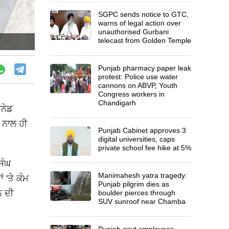
SGPC sends notice to GTC,
warns of legal action over
unauthorised Gurbani
telecast from Golden Temple
Punjab pharmacy paper leak
protest: Police use water
cannons on ABVP, Youth
Congress workers in
Chandigarh
ੇਨੇਡ
 ਨਾਲ ਹੀ
Punjab Cabinet approves 3
digital universities, caps
private school fee hike at 5%
ਿੰਘ
Manimahesh yatra tragedy:
ਂ 'ਤੇ ਕੰਮ
Punjab pilgrim dies as
ਨ ਦੀ
boulder pierces through
SUV sunroof near Chamba
Punjab govt employees