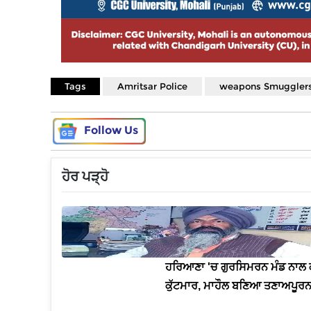
Tags
Amritsar Police
weapons Smuggler
Follow Us
ਹੋਰ ਪੜ੍ਹੋ
ਹਰਿਆਣਾ 'ਚ ਗੁਰਸਿਮਰਨ ਮੰਡ ਨਾਲ
ਕੁੱਟਮਾਰ, ਮਾਹੌਲ ਬਣਿਆ ਤਣਾਅਪੂਰ