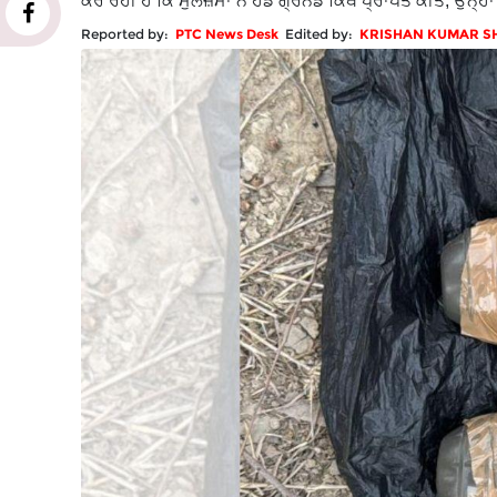
ਕਰ ਰਹੀ ਹੈ ਕਿ ਮੁਲਜ਼ਮਾਂ ਨੇ ਹੈਂਡ ਗ੍ਰੇਨੇਡ ਕਿੱਥੋਂ ਪ੍ਰਾਪਤ ਕੀਤੇ, ਉਨ੍
Reported by:
PTC News Desk
Edited by:
KRISHAN KUMAR 