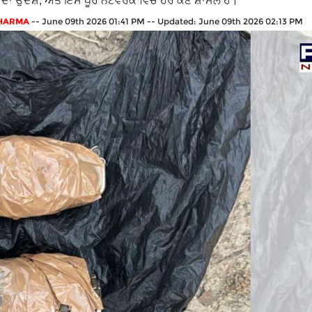
ਹਾਂ ਦਾ ਉਦੇਸ਼, ਅਤੇ ਇਸ ਪੂਰੇ ਨੈੱਟਵਰਕ ਵਿੱਚ ਹੋਰ ਕੌਣ ਸ਼ਾਮਲ ਹੈ।
SHARMA
--
June 09th 2026 01:41 PM
--
Updated:
June 09th 2026 02:13 PM