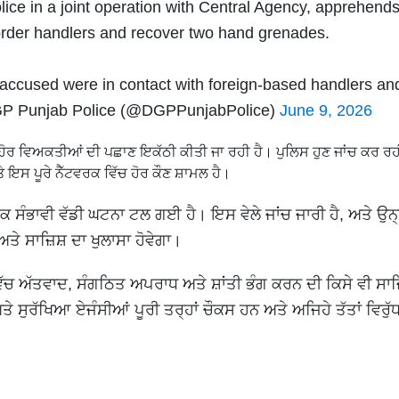
lice in a joint operation with Central Agency, apprehend
border handlers and recover two hand grenades.
he accused were in contact with foreign-based handlers a
 Punjab Police (@DGPPunjabPolice)
June 9, 2026
ੜੇ ਹੋਰ ਵਿਅਕਤੀਆਂ ਦੀ ਪਛਾਣ ਇਕੱਠੀ ਕੀਤੀ ਜਾ ਰਹੀ ਹੈ। ਪੁਲਿਸ ਹੁਣ ਜਾਂਚ ਕਰ ਰਹ
 ਅਤੇ ਇਸ ਪੂਰੇ ਨੈੱਟਵਰਕ ਵਿੱਚ ਹੋਰ ਕੌਣ ਸ਼ਾਮਲ ਹੈ।
 ਸੰਭਾਵੀ ਵੱਡੀ ਘਟਨਾ ਟਲ ਗਈ ਹੈ। ਇਸ ਵੇਲੇ ਜਾਂਚ ਜਾਰੀ ਹੈ, ਅਤੇ ਉਨ੍ਹ
ਅਤੇ ਸਾਜ਼ਿਸ਼ ਦਾ ਖੁਲਾਸਾ ਹੋਵੇਗਾ।
ਿੱਚ ਅੱਤਵਾਦ, ਸੰਗਠਿਤ ਅਪਰਾਧ ਅਤੇ ਸ਼ਾਂਤੀ ਭੰਗ ਕਰਨ ਦੀ ਕਿਸੇ ਵੀ ਸਾਜ਼ਿ
ਤੇ ਸੁਰੱਖਿਆ ਏਜੰਸੀਆਂ ਪੂਰੀ ਤਰ੍ਹਾਂ ਚੌਕਸ ਹਨ ਅਤੇ ਅਜਿਹੇ ਤੱਤਾਂ ਵਿਰੁੱ