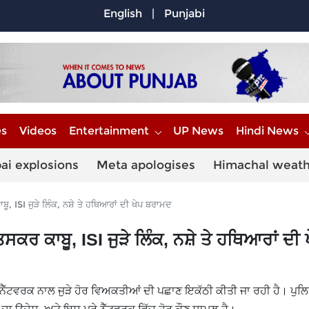
English
|
Punjabi
es
Videos
Entertainment
UP News
Hindi News
ai explosions
Meta apologises
Himachal weat
ਾਬੂ, ISI ਜੁੜੇ ਲਿੰਕ, ਨਸ਼ੇ ਤੇ ਹਥਿਆਰਾਂ ਦੀ ਖੇਪ ਬਰਾਮਦ
 ਤਸਕਰ ਕਾਬੂ, ISI ਜੁੜੇ ਲਿੰਕ, ਨਸ਼ੇ ਤੇ ਹਥਿਆਰਾਂ ਦੀ 
ੇ ਨੈੱਟਵਰਕ ਨਾਲ ਜੁੜੇ ਹੋਰ ਵਿਅਕਤੀਆਂ ਦੀ ਪਛਾਣ ਇਕੱਠੀ ਕੀਤੀ ਜਾ ਰਹੀ ਹੈ। ਪੁਲਿ