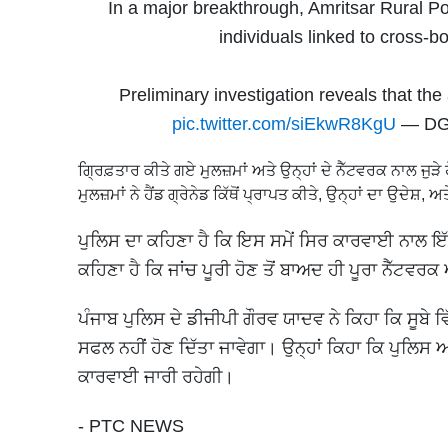
In a major breakthrough, Amritsar Rural Po
individuals linked to cross-
Preliminary investigation reveals that t
pic.twitter.com/siEkwR8KgU
— DGP
ਗ੍ਰਿਫ਼ਤਾਰ ਕੀਤੇ ਗਏ ਮੁਲਜ਼ਮਾਂ ਅਤੇ ਉਨ੍ਹਾਂ ਦੇ ਨੈੱਟਵਰਕ ਨਾਲ ਜੁ
ਮੁਲਜ਼ਮਾਂ ਨੇ ਹੈਂਡ ਗ੍ਰੇਨੇਡ ਕਿੱਥੋਂ ਪ੍ਰਾਪਤ ਕੀਤੇ, ਉਨ੍ਹਾਂ ਦਾ ਉਦੇਸ਼,
ਪੁਲਿਸ ਦਾ ਕਹਿਣਾ ਹੈ ਕਿ ਇਸ ਸਮੇਂ ਸਿਰ ਕਾਰਵਾਈ ਨਾਲ ਇੱਕ
ਕਹਿਣਾ ਹੈ ਕਿ ਜਾਂਚ ਪੂਰੀ ਹੋਣ ਤੋਂ ਬਾਅਦ ਹੀ ਪੂਰਾ ਨੈੱਟਵਰਕ 
ਪੰਜਾਬ ਪੁਲਿਸ ਦੇ ਡੀਜੀਪੀ ਗੌਰਵ ਯਾਦਵ ਨੇ ਕਿਹਾ ਕਿ ਸੂਬੇ ਵ
ਸਫਲ ਨਹੀਂ ਹੋਣ ਦਿੱਤਾ ਜਾਵੇਗਾ। ਉਨ੍ਹਾਂ ਕਿਹਾ ਕਿ ਪੁਲਿਸ ਅ
ਕਾਰਵਾਈ ਜਾਰੀ ਰਹੇਗੀ।
- PTC NEWS