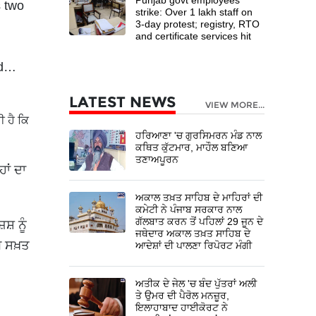
s two
strike: Over 1 lakh staff on
3-day protest; registry, RTO
and certificate services hit
nd…
LATEST NEWS
VIEW MORE...
ੀ ਹੈ ਕਿ
ਹਰਿਆਣਾ 'ਚ ਗੁਰਸਿਮਰਨ ਮੰਡ ਨਾਲ
ਕਥਿਤ ਕੁੱਟਮਾਰ, ਮਾਹੌਲ ਬਣਿਆ
ਤਣਾਅਪੂਰਨ
ਾਂ ਦਾ
ਅਕਾਲ ਤਖ਼ਤ ਸਾਹਿਬ ਦੇ ਮਾਹਿਰਾਂ ਦੀ
ਕਮੇਟੀ ਨੇ ਪੰਜਾਬ ਸਰਕਾਰ ਨਾਲ
ਗੱਲਬਾਤ ਕਰਨ ਤੋਂ ਪਹਿਲਾਂ 29 ਜੂਨ ਦੇ
ਸ਼ ਨੂੰ
ਜਥੇਦਾਰ ਅਕਾਲ ਤਖ਼ਤ ਸਾਹਿਬ ਦੇ
ਧ ਸਖ਼ਤ
ਆਦੇਸ਼ਾਂ ਦੀ ਪਾਲਣਾ ਰਿਪੋਰਟ ਮੰਗੀ
ਅਤੀਕ ਦੇ ਜੇਲ 'ਚ ਬੰਦ ਪੁੱਤਰਾਂ ਅਲੀ
ਤੇ ਉਮਰ ਦੀ ਪੈਰੋਲ ਮਨਜ਼ੂਰ,
ਇਲਾਹਾਬਾਦ ਹਾਈਕੋਰਟ ਨੇ