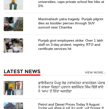
universities, caps private school fee hike at
5%
Manimahesh yatra tragedy: Punjab pilgrim
dies as boulder pierces through SUV
sunroof near Chamba
Punjab govt employees strike: Over 1 lakh
staff on 3-day protest; registry, RTO and
certificate services hit
LATEST NEWS
VIEW MORE...
ਡਾਇਰੈਕਟਰ ਪੈਪਸੂ ਰੋਡ ਟਰਾਂਸਪੋਰਟ ਕਾਰਪੋਰੇਸ਼ਨ ਪੰਜਾਬ
ਤੇ ਸਾਬਕਾ ਜ਼ਿਲ੍ਹਾ ਪ੍ਰਧਾਨ ਬਲਜਿੰਦਰ ਸਿੰਘ ਢਿੱਲੋਂ ਥਾਂਦੇ
ਨੇ 'ਆਪ' ਤੋਂ ਦਿੱਤਾ ਅਸਤੀਫ਼ਾ
Petrol and Diesel Prices Today 9 August :
ਪੈਟਰੋਲ ਅਤੇ ਡੀਜ਼ਲ ਦੇ ਨਵੇਂ ਰੇਟ ਜਾਰੀ, ਘਰੋਂ ਨਿਕਲਣ ਤੋਂ