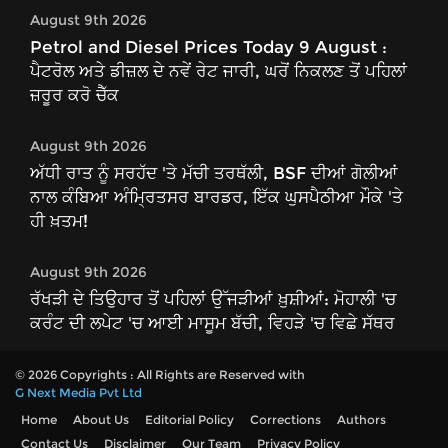
August 9th 2026
Petrol and Diesel Prices Today 9 August :
ਪੈਟਰੋਲ ਅਤੇ ਡੀਜ਼ਲ ਦੇ ਨਵੇਂ ਰੇਟ ਜਾਰੀ, ਘਰੋਂ ਨਿਕਲਣ ਤੋਂ ਪਹਿਲਾਂ
ਜ਼ਰੂਰ ਕਰੋ ਚੈੱਕ
August 9th 2026
ਅੱਧੀ ਰਾਤ ਨੂੰ ਸਰਹੱਦ 'ਤੇ ਮੱਚੀ ਤਰਥੱਲੀ, BSF ਦੀਆਂ ਗੋਲੀਆਂ
ਨਾਲ ਕੰਬਿਆ ਅੰਮ੍ਰਿਤਸਰ ਬਾਰਡਰ, ਇੱਕ ਘੁਸਪੈਠੀਆ ਮੌਕੇ 'ਤੇ
ਹੀ ਖ਼ਤਮ!
August 9th 2026
ਰੱਖੜੀ ਦੇ ਤਿਉਹਾਰ ਤੋਂ ਪਹਿਲਾਂ ਉੱਜੜੀਆਂ ਖ਼ੁਸ਼ੀਆਂ: ਮੋਹਾਲੀ 'ਚ
ਕਰੰਟ ਦੀ ਲਪੇਟ 'ਚ ਆਈ ਮਾਸੂਮ ਬੱਚੀ, ਵਿਹੜੇ 'ਚ ਵਿਛੇ ਸੱਥਰ
© 2026 Copyrights : All Rights are Reserved with
G Next Media Pvt Ltd
Home
About Us
Editorial Policy
Corrections
Authors
Contact Us
Disclaimer
Our Team
Privacy Policy