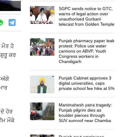
SGPC sends notice to GTC,
warns of legal action over
unauthorised Gurbani
telecast from Golden Temple
Punjab pharmacy paper leak
ਮੌਤ ਹੋ
protest: Police use water
cannons on ABVP, Youth
਼ੁਰੂ ਕਰ
Congress workers in
Chandigarh
Punjab Cabinet approves 3
ਅੱਗੇ
digital universities, caps
 ਮਾਰ
private school fee hike at 5%
Manimahesh yatra tragedy:
Punjab pilgrim dies as
ਦੋ ਹੋਰ
boulder pierces through
ੀਮ ਮੌਕੇ
SUV sunroof near Chamba
Punjab govt employees