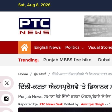
Sat, Aug 8, 2026
English News
Politics
Visual Stori
Punjab MBBS fee hike
Dubai 
Trending:
Home
ਮੁੱਖ ਖਬਰਾਂ
ਦਿੱਲੀ-ਕਟੜਾ ਐਕਸਪ੍ਰੈਸਵੇ 'ਤੇ ਭਿਆਨਕ ਸੜਕ ਹਾਦਸਾ,
er
ਦਿੱਲੀ-ਕਟੜਾ ਐਕਸਪ੍ਰੈਸਵੇ 'ਤੇ ਭਿਆਨਕ ਸੜਕ
Punjab News: ਸਮਾਣਾ ਨੇੜੇ ਦਿੱਲੀ-ਕਟੜਾ ਐਕਸਪ੍ਰੈਸਵੇ 'ਤੇ ਦੇਰ 
Reported by:
PTC News Desk
Edited by:
Amritpal Singh
--
Ju