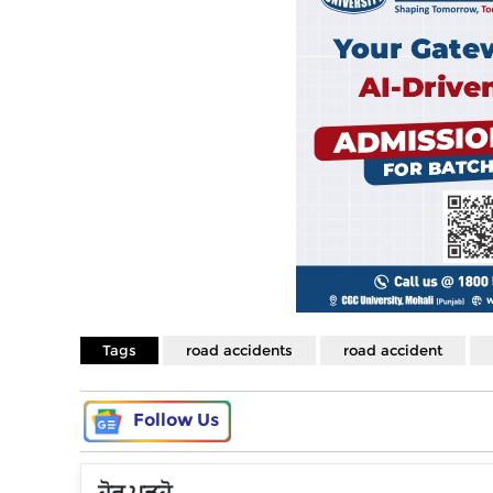
Tags
road accidents
road accident
Follow Us
ਹੋਰ ਪੜ੍ਹੋ