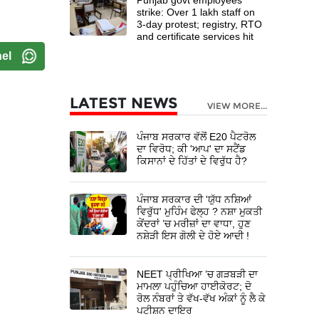
strike: Over 1 lakh staff on
3-day protest; registry, RTO
and certificate services hit
el
LATEST NEWS
VIEW MORE...
ਪੰਜਾਬ ਸਰਕਾਰ ਵੱਲੋਂ E20 ਪੈਟਰੋਲ
ਦਾ ਵਿਰੋਧ; ਕੀ 'ਆਪ' ਦਾ ਸਟੈਂਡ
ਕਿਸਾਨਾਂ ਦੇ ਹਿੱਤਾਂ ਦੇ ਵਿਰੁੱਧ ਹੈ?
ਪੰਜਾਬ ਸਰਕਾਰ ਦੀ 'ਯੁੱਧ ਨਸ਼ਿਆਂ
ਵਿਰੁੱਧ' ਮੁਹਿੰਮ ਫੇਲ੍ਹ ? ਨਸ਼ਾ ਮੁਕਤੀ
ਕੇਂਦਰਾਂ ’ਚ ਮਰੀਜ਼ਾਂ ਦਾ ਵਾਧਾ, ਹੁਣ
ਨਸ਼ੇੜੀ ਇਸ ਗੋਲੀ ਦੇ ਹੋਏ ਆਦੀ !
NEET ਪ੍ਰੀਖਿਆ ’ਚ ਗੜਬੜੀ ਦਾ
ਮਾਮਲਾ ਪਹੁੰਚਿਆ ਹਾਈਕੋਰਟ; ਦੋ
ਰੋਲ ਨੰਬਰਾਂ ਤੇ ਵੱਖ-ਵੱਖ ਅੰਕਾਂ ਨੂੰ ਲੈ ਕੇ
ਪਟੀਸ਼ਨ ਦਾਇਰ