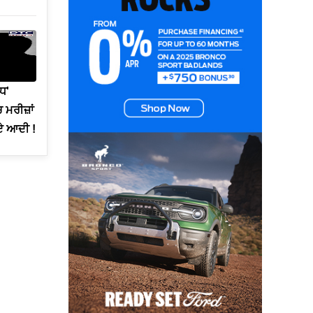
ਧ'
 ਮਰੀਜ਼ਾਂ
ੋਏ ਆਦੀ !