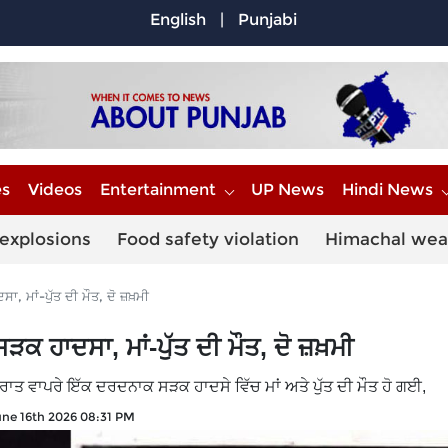
English
|
Punjabi
es
Videos
Entertainment
UP News
Hindi News
explosions
Food safety violation
Himachal wea
 ਮਾਂ-ਪੁੱਤ ਦੀ ਮੌਤ, ਦੋ ਜ਼ਖ਼ਮੀ
 ਹਾਦਸਾ, ਮਾਂ-ਪੁੱਤ ਦੀ ਮੌਤ, ਦੋ ਜ਼ਖ਼ਮੀ
ਰਾਤ ਵਾਪਰੇ ਇੱਕ ਦਰਦਨਾਕ ਸੜਕ ਹਾਦਸੇ ਵਿੱਚ ਮਾਂ ਅਤੇ ਪੁੱਤ ਦੀ ਮੌਤ ਹੋ ਗਈ,
ne 16th 2026 08:31 PM