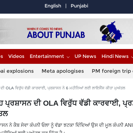
English
|
Punjabi
es
Videos
Entertainment
UP News
Hindi News
ai explosions
Meta apologises
PM foreign trip
ੀ OLA ਵਿਰੁੱਧ ਵੱਡੀ ਕਾਰਵਾਈ, ਪ੍ਰਸ਼ਾਸਨ ਨੇ 6 ਮਹੀਨਿਆਂ ਲਈ ਲਾਇਸੈਂਸ ਕੀਤਾ ਮੁਅੱਤਲ
 ਪ੍ਰਸ਼ਾਸਨ ਦੀ OLA ਵਿਰੁੱਧ ਵੱਡੀ ਕਾਰਵਾਈ, ਪ੍
ੱਤਲ
ਨ ਨੇ ਕੈਬ ਸੇਵਾ ਕੰਪਨੀ ਓਲਾ ਨੂੰ ਵੱਡਾ ਝਟਕਾ ਦਿੰਦਿਆਂ ਉਸ ਦੀ ਮੂਲ ਕੰਪਨੀ ANI