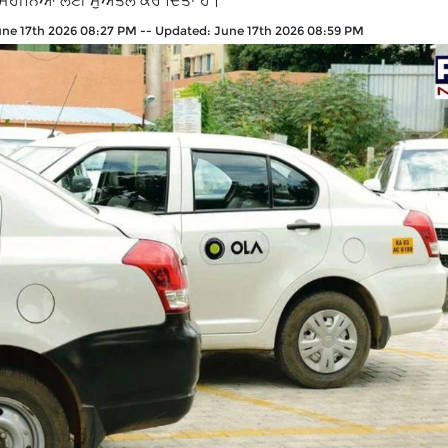
 ਮਹੀਨਿਆਂ ਲਈ ਮੁਅੱਤਲ ਕਰ ਦਿੱਤਾ ਹੈ।
une 17th 2026 08:27 PM
--
Updated:
June 17th 2026 08:59 PM