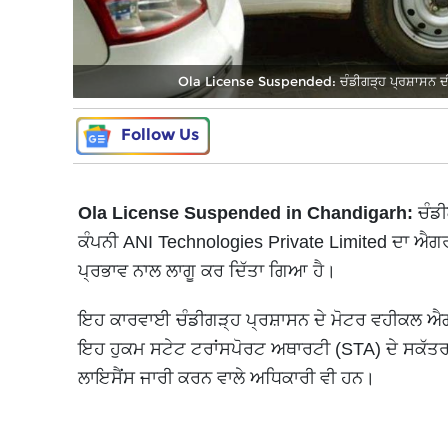
Ola License Suspended: ਚੰਡੀਗੜ੍ਹ ਪ੍ਰਸ਼ਾਸਨ ਦੀ 
Follow Us
Ola License Suspended in Chandigarh:
ਚੰਡੀ
ਕੰਪਨੀ ANI Technologies Private Limited ਦਾ ਐਗਰ
ਪ੍ਰਭਾਵ ਨਾਲ ਲਾਗੂ ਕਰ ਦਿੱਤਾ ਗਿਆ ਹੈ।
ਇਹ ਕਾਰਵਾਈ ਚੰਡੀਗੜ੍ਹ ਪ੍ਰਸ਼ਾਸਨ ਦੇ ਮੋਟਰ ਵਹੀਕਲ ਐਗ
ਇਹ ਹੁਕਮ ਸਟੇਟ ਟਰਾਂਸਪੋਰਟ ਅਥਾਰਟੀ (STA) ਦੇ ਸਕੱਤਰ 
ਲਾਇਸੈਂਸ ਜਾਰੀ ਕਰਨ ਵਾਲੇ ਅਧਿਕਾਰੀ ਵੀ ਹਨ।