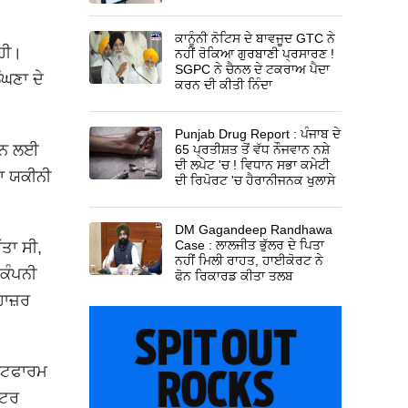
ਕਾਨੂੰਨੀ ਨੋਟਿਸ ਦੇ ਬਾਵਜੂਦ GTC ਨੇ
ਰਹੀ।
ਨਹੀਂ ਰੋਕਿਆ ਗੁਰਬਾਣੀ ਪ੍ਰਸਾਰਣ !
SGPC ਨੇ ਚੈਨਲ ਦੇ ਟਕਰਾਅ ਪੈਦਾ
ੰਘਣਾ ਦੇ
ਕਰਨ ਦੀ ਕੀਤੀ ਨਿੰਦਾ
Punjab Drug Report : ਪੰਜਾਬ ਦੇ
ਕਰਨ ਲਈ
65 ਪ੍ਰਤੀਸ਼ਤ ਤੋਂ ਵੱਧ ਨੌਜਵਾਨ ਨਸ਼ੇ
ਦੀ ਲਪੇਟ 'ਚ ! ਵਿਧਾਨ ਸਭਾ ਕਮੇਟੀ
ਣਾ ਯਕੀਨੀ
ਦੀ ਰਿਪੋਰਟ 'ਚ ਹੈਰਾਨੀਜਨਕ ਖੁਲਾਸੇ
DM Gagandeep Randhawa
Case : ਲਾਲਜੀਤ ਭੁੱਲਰ ਦੇ ਪਿਤਾ
ਤਾ ਸੀ,
ਨਹੀਂ ਮਿਲੀ ਰਾਹਤ, ਹਾਈਕੋਰਟ ਨੇ
 ਕੰਪਨੀ
ਫੋਨ ਰਿਕਾਰਡ ਕੀਤਾ ਤਲਬ
ਹਾਜ਼ਰ
ਲੇਟਫਾਰਮ
ੇਟਰ