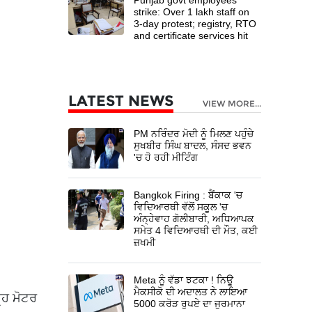
strike: Over 1 lakh staff on
3-day protest; registry, RTO
and certificate services hit
LATEST NEWS
VIEW MORE...
PM ਨਰਿੰਦਰ ਮੋਦੀ ਨੂੰ ਮਿਲਣ ਪਹੁੰਚੇ
ਸੁਖਬੀਰ ਸਿੰਘ ਬਾਦਲ, ਸੰਸਦ ਭਵਨ
'ਚ ਹੋ ਰਹੀ ਮੀਟਿੰਗ
Bangkok Firing : ਬੈਂਕਾਕ 'ਚ
ਵਿਦਿਆਰਥੀ ਵੱਲੋਂ ਸਕੂਲ 'ਚ
ਅੰਨ੍ਹੇਵਾਹ ਗੋਲੀਬਾਰੀ, ਅਧਿਆਪਕ
ਸਮੇਤ 4 ਵਿਦਿਆਰਥੀ ਦੀ ਮੌਤ, ਕਈ
ਜ਼ਖਮੀ
Meta ਨੂੰ ਵੱਡਾ ਝਟਕਾ ! ਨਿਊ
ਮੈਕਸੀਕੋ ਦੀ ਅਦਾਲਤ ਨੇ ਲਾਇਆ
੍ਹ ਮੋਟਰ
5000 ਕਰੋੜ ਰੁਪਏ ਦਾ ਜੁਰਮਾਨਾ