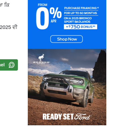
ਿਆ ਕਿ
 2025 ਦੀ
el