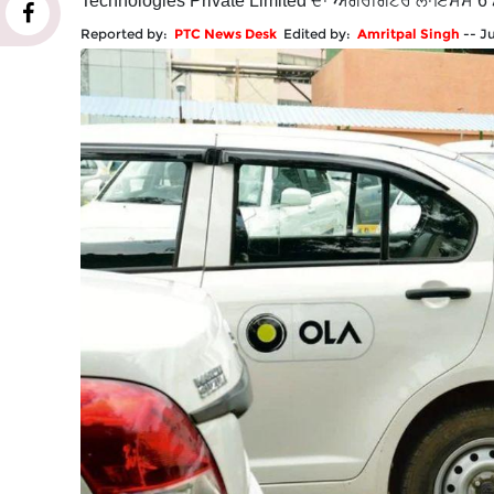
Technologies Private Limited ਦਾ ਐਗਰੀਗੇਟਰ ਲਾਇਸੈਂਸ 6
Reported by:
PTC News Desk
Edited by:
Amritpal Singh
--
J