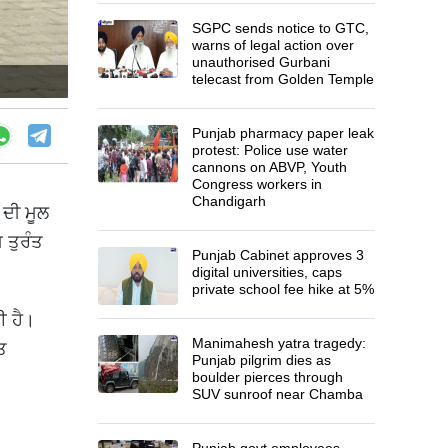
SGPC sends notice to GTC,
warns of legal action over
unauthorised Gurbani
telecast from Golden Temple
Punjab pharmacy paper leak
protest: Police use water
cannons on ABVP, Youth
Congress workers in
Chandigarh
 ਦੀ ਮੂਲ
 ਤੁਰੰਤ
Punjab Cabinet approves 3
digital universities, caps
private school fee hike at 5%
ਈ ਹੈ।
Manimahesh yatra tragedy:
ਤ
Punjab pilgrim dies as
boulder pierces through
SUV sunroof near Chamba
Punjab govt employees