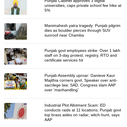
Punjab Cabinet approves 3 digital
universities, caps private school fee hike at
5%
Manimahesh yatra tragedy: Punjab pilgrim
dies as boulder pierces through SUV
sunroof near Chamba
Punjab govt employees strike: Over 1 lakh
staff on 3-day protest; registry, RTO and
certificate services hit
Punjab Assembly uproar: Ganieve Kaur
Majithia corners govt, Speaker over anti-
sacrilege law; SAD, Congress slam AAP
over 'manhandling'
Industrial Plot Allotment Scam: ED
conducts raids at 11 locations; Punjab govt
top brass aides on radar; witch-hunt, says
AAP