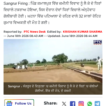
Sangrur Firing : ਪਿੰਡ ਕਮਾਲਪੁਰ ਵਿੱਚ ਜ਼ਮੀਨੀ ਵਿਵਾਦ ਨੂੰ ਲੈ ਕੇ ਦੋ ਧਿਰਾਂ
ਵਿਚਾਲੇ ਟਕਰਾਅ ਹੋਇਆ, ਜਿਸ ਦੌਰਾਨ ਦੋਵਾਂ ਧਿਰਾਂ ਵਿਚਾਲੇ ਅੰਨ੍ਹੇਵਾਹ
ਗੋਲੀਬਾਰੀ ਹੋਈ। ਘਟਨਾ ਵਿੱਚ ਪਟਿਆਲਾ ਦੇ ਰਹਿਣ ਵਾਲੇ 32 ਸਾਲਾਂ ਰੋਹਿਤ
ਕੁਮਾਰ ਵਿਅਕਤੀ ਦੀ ਮੌਤ ਹੋ ਗਈ।
Reported by:
PTC News Desk
Edited by:
KRISHAN KUMAR SHARMA
--
June 18th 2026 08:40 AM
--
Updated:
June 18th 2026 08:44 AM
Sangrur : ਸੰਗਰੂਰ ਦੇ ਦਿੜ੍ਹਬਾ 'ਚ ਜ਼ਮੀਨੀ ਵਿਵਾਦ ਨੂੰ ਲੈ ਕੇ ਦੋ ਧਿਰਾਂ 'ਚ ਚੱਲੀਆਂ
ਗੋਲੀਆਂ, ਇੱਕ ਦੀ ਮੌਤ, ਦੋ ਜ਼ਖ਼ਮੀ
Share:
Follow Us