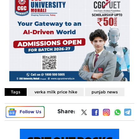
Tags
verka milk price hike
punjab news
Share:
Follow Us