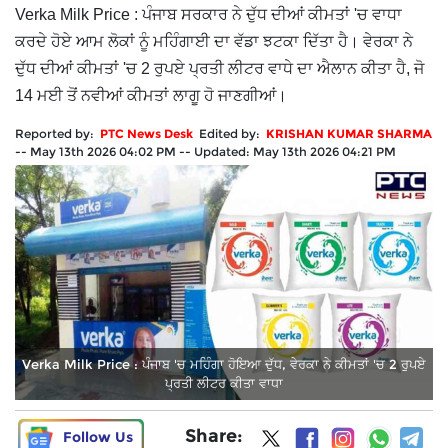
Verka Milk Price : ਪੰਜਾਬ ਸਰਕਾਰ ਨੇ ਦੁੱਧ ਦੀਆਂ ਕੀਮਤਾਂ 'ਚ ਵਾਧਾ
ਕਰਦੇ ਹੋਏ ਆਮ ਲੋਕਾਂ ਨੂੰ ਮਹਿੰਗਾਈ ਦਾ ਵੱਡਾ ਝਟਕਾ ਦਿੱਤਾ ਹੈ। ਵੇਰਕਾ ਨੇ
ਦੁੱਧ ਦੀਆਂ ਕੀਮਤਾਂ 'ਚ 2 ਰੁਪਏ ਪ੍ਰਤੀ ਲੀਟਰ ਵਾਧੇ ਦਾ ਐਲਾਨ ਕੀਤਾ ਹੈ, ਜੋ
14 ਮਈ ਤੋਂ ਨਵੀਆਂ ਕੀਮਤਾਂ ਲਾਗੂ ਹੋ ਜਾਣਗੀਆਂ।
Reported by:
PTC News Desk
Edited by:
KRISHAN KUMAR SHARMA
--
May 13th 2026 04:02 PM
--
Updated:
May 13th 2026 04:21 PM
Verka Milk Price : ਪੰਜਾਬ 'ਚ ਮਹਿੰਗਾ ਹੋਇਆ ਦੁੱਧ, ਵੇਰਕਾ ਨੇ ਕੀਮਤਾਂ 'ਚ 2 ਰੁਪਏ
ਪ੍ਰਤੀ ਲੀਟਰ ਕੀਤਾ ਵਾਧਾ
Share:
Follow Us