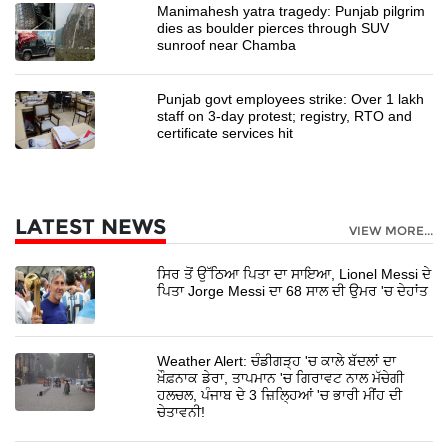
Manimahesh yatra tragedy: Punjab pilgrim
dies as boulder pierces through SUV
sunroof near Chamba
Punjab govt employees strike: Over 1 lakh
staff on 3-day protest; registry, RTO and
certificate services hit
LATEST NEWS
VIEW MORE...
ਸਿਰ ਤੋਂ ਉੱਠਿਆ ਪਿਤਾ ਦਾ ਸਾਇਆ, Lionel Messi ਦੇ
ਪਿਤਾ Jorge Messi ਦਾ 68 ਸਾਲ ਦੀ ਉਮਰ 'ਚ ਦੇਹਾਂਤ
Weather Alert: ਚੰਡੀਗੜ੍ਹ 'ਚ ਕਾਲੇ ਬੱਦਲਾਂ ਦਾ
ਖ਼ੌਫ਼ਨਾਕ ਡੇਰਾ, ਤਾਪਮਾਨ 'ਚ ਗਿਰਾਵਟ ਨਾਲ ਮੱਚੇਗੀ
ਹਲਚਲ, ਪੰਜਾਬ ਦੇ 3 ਜ਼ਿਲ੍ਹਿਆਂ 'ਚ ਭਾਰੀ ਮੀਂਹ ਦੀ
ਚੇਤਾਵਨੀ!