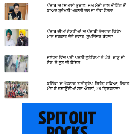
ਪੰਜਾਬ 'ਚ ਸਿਆਸੀ ਭੂਚਾਲ: PM ਮੋਦੀ ਨਾਲ ਮੀਟਿੰਗ ਤੋਂ
ਬਾਅਦ ਸ਼੍ਰੋਮਣੀ ਅਕਾਲੀ ਦਲ ਦਾ ਵੱਡਾ ਫ਼ੈਸਲਾ
ਪੰਜਾਬ ਦੀਆਂ ਨੌਕਰੀਆਂ ’ਚ ਪੰਜਾਬੀ ਨੌਜਵਾਨ ਕਿੱਥੇ?,
ਮਾਨ ਸਰਕਾਰ ਦੇਵੇ ਜਵਾਬ: ਸੁਖਜਿੰਦਰ ਰੰਧਾਵਾ
ਜਲੰਧਰ ਵਿੱਚ ਪਤੀ-ਪਤਨੀ ਲੁਟੇਰਿਆਂ ਨੇ ਘੇਰੇ, ਚਾਕੂ ਦੀ
ਨੋਕ 'ਤੇ ਲੁੱਟ ਦੀ ਕੋਸ਼ਿਸ਼
ਬਠਿੰਡਾ 'ਚ ਖ਼ੌਫ਼ਨਾਕ 'ਹਨੀਟ੍ਰੈਪ' ਗਿਰੋਹ ਫੜਿਆ, ਲਿਫ਼ਟ
ਮੰਗ ਕੇ ਫਸਾਉਂਦੀਆਂ ਸਨ ਔਰਤਾਂ, 28 ਗ੍ਰਿਫ਼ਤਾਰ!