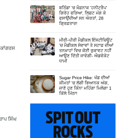
ਬਠਿੰਡਾ 'ਚ ਖ਼ੌਫ਼ਨਾਕ 'ਹਨੀਟ੍ਰੈਪ'
ਗਿਰੋਹ ਫੜਿਆ, ਲਿਫ਼ਟ ਮੰਗ ਕੇ
ਫਸਾਉਂਦੀਆਂ ਸਨ ਔਰਤਾਂ, 28
ਗ੍ਰਿਫ਼ਤਾਰ!
ਮੀਰੀ-ਪੀਰੀ ਮੈਡੀਕਲ ਇੰਸਟੀਚਿਊਟ
’ਚ ਮੈਡੀਕਲ ਸੇਵਾਵਾਂ ਤੇ ਸਟਾਫ਼ ਦੀਆਂ
ਬ ਕਾਂਗਰਸ
ਤਨਖ਼ਾਹਾਂ ਵਿਚ ਕੋਈ ਰੁਕਾਵਟ ਨਹੀਂ
ਆਉਣ ਦਿੱਤੀ ਜਾਵੇਗੀ- ਐਡਵੋਕੇਟ
ਧਾਮੀ
Sugar Price Hike: ਖੰਡ ਦੀਆਂ
ਕੀਮਤਾਂ 'ਚ ਲੱਗੀ ਭਿਆਨਕ ਅੱਗ,
ਜਾਣੋ ਹੁਣ ਕਿੰਨਾ ਮਹਿੰਗਾ ਮਿਲੇਗਾ 1
ਕਿੱਲੋ ਮਿੱਠਾ!
ਤਾਪ ਸਿੰਘ