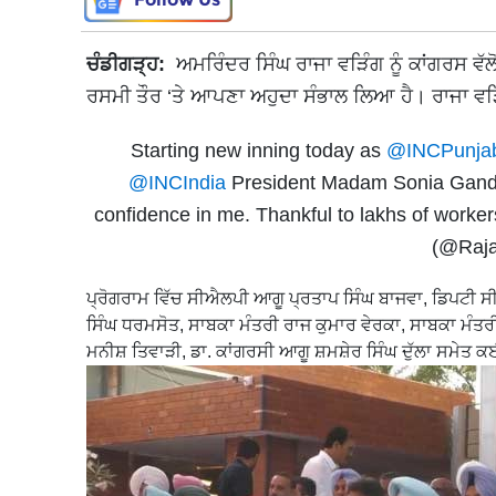
ਚੰਡੀਗੜ੍ਹ:
ਅਮਰਿੰਦਰ ਸਿੰਘ ਰਾਜਾ ਵੜਿੰਗ ਨੂੰ ਕਾਂਗਰਸ ਵੱਲੋ
ਰਸਮੀ ਤੌਰ ‘ਤੇ ਆਪਣਾ ਅਹੁਦਾ ਸੰਭਾਲ ਲਿਆ ਹੈ। ਰਾਜਾ ਵੜਿੰਗ
Starting new inning today as
@INCPunja
@INCIndia
President Madam Sonia Gandh
confidence in me. Thankful to lakhs of worke
(@Raj
ਪ੍ਰੋਗਰਾਮ ਵਿੱਚ ਸੀਐਲਪੀ ਆਗੂ ਪ੍ਰਤਾਪ ਸਿੰਘ ਬਾਜਵਾ, ਡਿਪਟੀ ਸੀ
ਸਿੰਘ ਧਰਮਸੋਤ, ਸਾਬਕਾ ਮੰਤਰੀ ਰਾਜ ਕੁਮਾਰ ਵੇਰਕਾ, ਸਾਬਕਾ ਮੰਤਰੀ
ਮਨੀਸ਼ ਤਿਵਾੜੀ, ਡਾ. ਕਾਂਗਰਸੀ ਆਗੂ ਸ਼ਮਸ਼ੇਰ ਸਿੰਘ ਦੁੱਲਾ ਸਮੇ