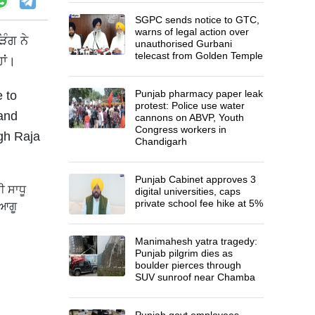
SGPC sends notice to GTC,
warns of legal action over
ਿੰਗ ਨੇ
unauthorised Gurbani
telecast from Golden Temple
ਾਂ।
Punjab pharmacy paper leak
 to
protest: Police use water
 and
cannons on ABVP, Youth
Congress workers in
gh Raja
Chandigarh
Punjab Cabinet approves 3
ੀ ਸਾਧੂ
digital universities, caps
private school fee hike at 5%
 ਆਗੂ
Manimahesh yatra tragedy:
Punjab pilgrim dies as
boulder pierces through
SUV sunroof near Chamba
Punjab govt employees