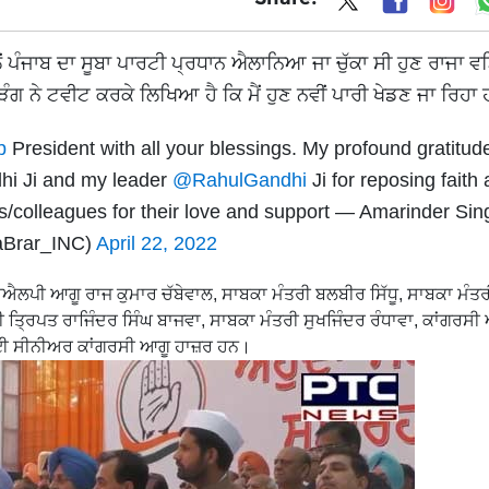
ਂ ਪੰਜਾਬ ਦਾ ਸੂਬਾ ਪਾਰਟੀ ਪ੍ਰਧਾਨ ਐਲਾਨਿਆ ਜਾ ਚੁੱਕਾ ਸੀ ਹੁਣ ਰਾਜਾ ਵੜ
 ਨੇ ਟਵੀਟ ਕਰਕੇ ਲਿਖਿਆ ਹੈ ਕਿ ਮੈਂ ਹੁਣ ਨਵੀਂ ਪਾਰੀ ਖੇਡਣ ਜਾ ਰਿਹਾ ਹ
b
President with all your blessings. My profound gratitude
i Ji and my leader
@RahulGandhi
Ji for reposing faith
rs/colleagues for their love and support — Amarinder Sin
aBrar_INC)
April 22, 2022
ਐਲਪੀ ਆਗੂ ਰਾਜ ਕੁਮਾਰ ਚੱਬੇਵਾਲ, ਸਾਬਕਾ ਮੰਤਰੀ ਬਲਬੀਰ ਸਿੱਧੂ, ਸਾਬਕਾ ਮੰਤਰ
 ਤ੍ਰਿਪਤ ਰਾਜਿੰਦਰ ਸਿੰਘ ਬਾਜਵਾ, ਸਾਬਕਾ ਮੰਤਰੀ ਸੁਖਜਿੰਦਰ ਰੰਧਾਵਾ, ਕਾਂਗਰਸੀ
ਤ ਕਈ ਸੀਨੀਅਰ ਕਾਂਗਰਸੀ ਆਗੂ ਹਾਜ਼ਰ ਹਨ।