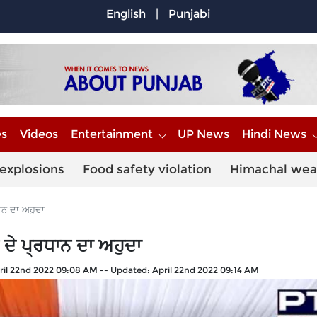
English
|
Punjabi
es
Videos
Entertainment
UP News
Hindi News
explosions
Food safety violation
Himachal wea
ਧਾਨ ਦਾ ਅਹੁਦਾ
 ਦੇ ਪ੍ਰਧਾਨ ਦਾ ਅਹੁਦਾ
ril 22nd 2022 09:08 AM
--
Updated:
April 22nd 2022 09:14 AM