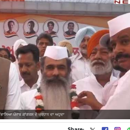
ਸੰਭਾਲਿਆ ਪੰਜਾਬ ਕਾਂਗਰਸ ਦੇ ਪ੍ਰਧਾਨ ਦਾ ਅਹੁਦਾ
Share: