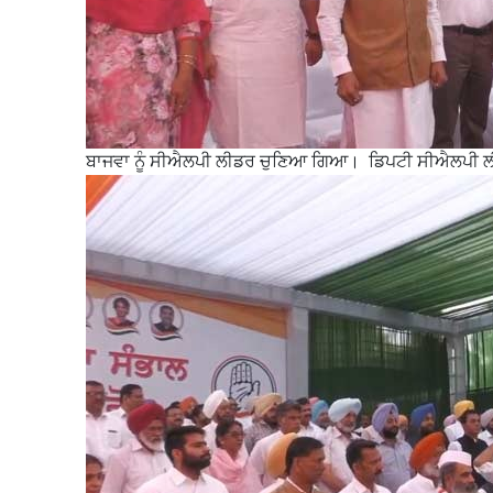
ਬਾਜਵਾ ਨੂੰ ਸੀਐਲਪੀ ਲੀਡਰ ਚੁਣਿਆ ਗਿਆ। ਡਿਪਟੀ ਸੀਐਲਪੀ ਲੀ