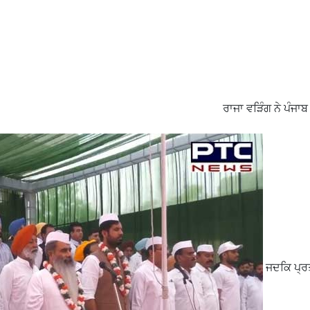
ਰਾਜਾ ਵੜਿੰਗ ਨੇ ਪੰਜਾ
ਜਦਕਿ ਪ੍ਰ