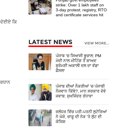
strike: Over 1 lakh staff on
3-day protest; registry, RTO
and certificate services hit
ਸ ਦੇਈਏ ਕਿ
LATEST NEWS
VIEW MORE...
ਪੰਜਾਬ 'ਚ ਸਿਆਸੀ ਭੂਚਾਲ: PM
ਮੋਦੀ ਨਾਲ ਮੀਟਿੰਗ ਤੋਂ ਬਾਅਦ
ਸ਼੍ਰੋਮਣੀ ਅਕਾਲੀ ਦਲ ਦਾ ਵੱਡਾ
ਫ਼ੈਸਲਾ
ਪ੍ਰਧਾਨ
ਪੰਜਾਬ ਦੀਆਂ ਨੌਕਰੀਆਂ ’ਚ ਪੰਜਾਬੀ
ਨੌਜਵਾਨ ਕਿੱਥੇ?, ਮਾਨ ਸਰਕਾਰ ਦੇਵੇ
ਜਵਾਬ: ਸੁਖਜਿੰਦਰ ਰੰਧਾਵਾ
ਜਲੰਧਰ ਵਿੱਚ ਪਤੀ-ਪਤਨੀ ਲੁਟੇਰਿਆਂ
ਨੇ ਘੇਰੇ, ਚਾਕੂ ਦੀ ਨੋਕ 'ਤੇ ਲੁੱਟ ਦੀ
ਕੋਸ਼ਿਸ਼