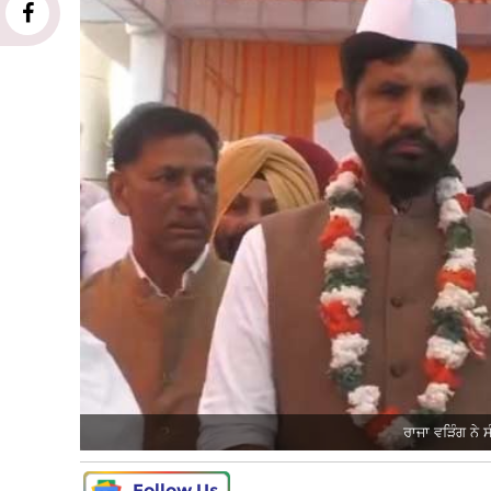
ਰਾਜਾ ਵੜਿੰਗ ਨੇ 
Follow Us