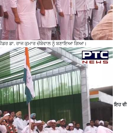
ਡਰ ਡਾ. ਰਾਜ ਕੁਮਾਰ ਚੱਬੇਵਾਲ ਨੂੰ ਬਣਾਇਆ ਗਿਆ।
ਇਹ ਵੀ