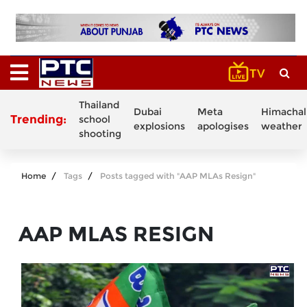
Thailand
Dubai
Meta
Himachal
Trending:
school
explosions
apologises
weather
shooting
Home
Tags
Posts tagged with "AAP MLAs Resign"
AAP MLAS RESIGN