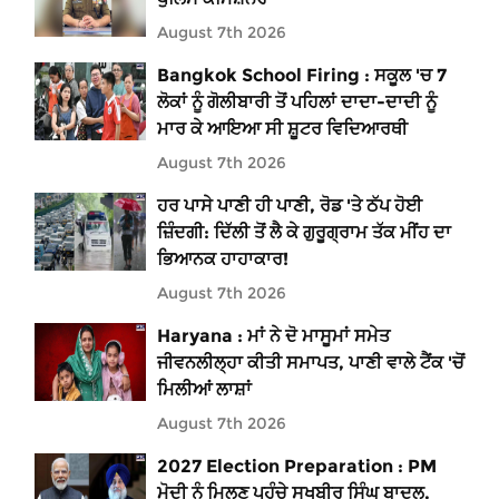
August 7th 2026
Bangkok School Firing : ਸਕੂਲ 'ਚ 7
ਲੋਕਾਂ ਨੂੰ ਗੋਲੀਬਾਰੀ ਤੋਂ ਪਹਿਲਾਂ ਦਾਦਾ-ਦਾਦੀ ਨੂੰ
ਮਾਰ ਕੇ ਆਇਆ ਸੀ ਸ਼ੂਟਰ ਵਿਦਿਆਰਥੀ
August 7th 2026
ਹਰ ਪਾਸੇ ਪਾਣੀ ਹੀ ਪਾਣੀ, ਰੋਡ 'ਤੇ ਠੱਪ ਹੋਈ
ਜ਼ਿੰਦਗੀ: ਦਿੱਲੀ ਤੋਂ ਲੈ ਕੇ ਗੁਰੂਗ੍ਰਾਮ ਤੱਕ ਮੀਂਹ ਦਾ
ਭਿਆਨਕ ਹਾਹਾਕਾਰ!
August 7th 2026
Haryana : ਮਾਂ ਨੇ ਦੋ ਮਾਸੂਮਾਂ ਸਮੇਤ
ਜੀਵਨਲੀਲ੍ਹਾ ਕੀਤੀ ਸਮਾਪਤ, ਪਾਣੀ ਵਾਲੇ ਟੈਂਕ 'ਚੋਂ
ਮਿਲੀਆਂ ਲਾਸ਼ਾਂ
August 7th 2026
2027 Election Preparation : PM
ਮੋਦੀ ਨੂੰ ਮਿਲਣ ਪਹੁੰਚੇ ਸੁਖਬੀਰ ਸਿੰਘ ਬਾਦਲ,