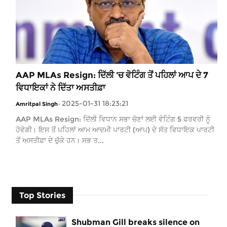
AAP MLAs Resign: ਦਿੱਲੀ 'ਚ ਵੋਟਿੰਗ ਤੋਂ ਪਹਿਲਾਂ ਆਪ ਦੇ 7
ਵਿਧਾਇਕਾਂ ਨੇ ਦਿੱਤਾ ਅਸਤੀਫ਼ਾ
2025-01-31 18:23:21
Amritpal Singh
-
AAP MLAs Resign: ਦਿੱਲੀ ਵਿਧਾਨ ਸਭਾ ਚੋਣਾਂ ਲਈ ਵੋਟਿੰਗ 5 ਫਰਵਰੀ ਨੂੰ
ਹੋਵੇਗੀ। ਇਸ ਤੋਂ ਪਹਿਲਾਂ ਆਮ ਆਦਮੀ ਪਾਰਟੀ (ਆਪ) ਦੇ ਸੱਤ ਵਿਧਾਇਕ ਪਾਰਟੀ
ਤੋਂ ਅਸਤੀਫ਼ਾ ਦੇ ਚੁੱਕੇ ਹਨ। ਸਭ ਤ...
Top Stories
Shubman Gill breaks silence on