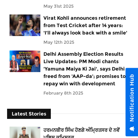
May 31st 2025
Virat Kohli announces retirement
from Test Cricket after 14 years:
'I’ll always look back with a smile'
May 12th 2025
Delhi Assembly Election Results
Live Updates: PM Modi chants
'Yamuna Maiya Ki Jai', says Delhi
freed from 'AAP-da'; promises to
Notification Hub
repay win with development
February 8th 2025
Latest Stories
ਹਰਮਨਬੀਰ ਸਿੰਘ ਹੋਣਗੇ ਅੰਮ੍ਰਿਤਸਰ ਦੇ ਨਵੇਂ
ਪੁਲਿਸ ਕਮਿਸ਼ਨਰ