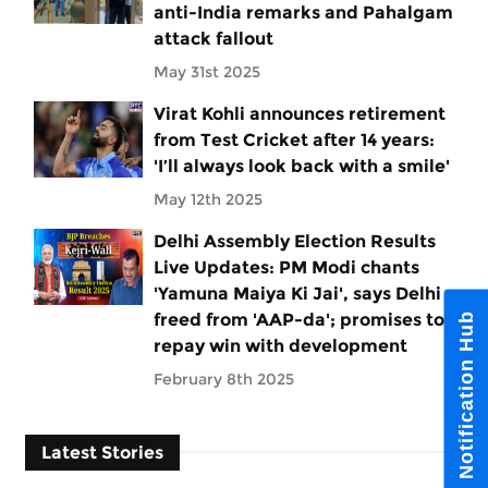
anti-India remarks and Pahalgam
attack fallout
May 31st 2025
Virat Kohli announces retirement
from Test Cricket after 14 years:
'I’ll always look back with a smile'
May 12th 2025
Delhi Assembly Election Results
Live Updates: PM Modi chants
'Yamuna Maiya Ki Jai', says Delhi
freed from 'AAP-da'; promises to
Notification Hub
repay win with development
February 8th 2025
Latest Stories