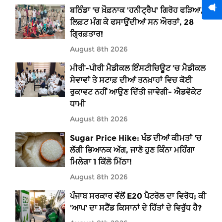
ਬਠਿੰਡਾ 'ਚ ਖ਼ੌਫ਼ਨਾਕ 'ਹਨੀਟ੍ਰੈਪ' ਗਿਰੋਹ ਫੜਿਆ,
ਲਿਫ਼ਟ ਮੰਗ ਕੇ ਫਸਾਉਂਦੀਆਂ ਸਨ ਔਰਤਾਂ, 28
ਗ੍ਰਿਫ਼ਤਾਰ!
August 8th 2026
ਮੀਰੀ-ਪੀਰੀ ਮੈਡੀਕਲ ਇੰਸਟੀਚਿਊਟ ’ਚ ਮੈਡੀਕਲ
ਸੇਵਾਵਾਂ ਤੇ ਸਟਾਫ਼ ਦੀਆਂ ਤਨਖ਼ਾਹਾਂ ਵਿਚ ਕੋਈ
ਰੁਕਾਵਟ ਨਹੀਂ ਆਉਣ ਦਿੱਤੀ ਜਾਵੇਗੀ- ਐਡਵੋਕੇਟ
ਧਾਮੀ
August 8th 2026
Sugar Price Hike: ਖੰਡ ਦੀਆਂ ਕੀਮਤਾਂ 'ਚ
ਲੱਗੀ ਭਿਆਨਕ ਅੱਗ, ਜਾਣੋ ਹੁਣ ਕਿੰਨਾ ਮਹਿੰਗਾ
ਮਿਲੇਗਾ 1 ਕਿੱਲੋ ਮਿੱਠਾ!
August 8th 2026
ਪੰਜਾਬ ਸਰਕਾਰ ਵੱਲੋਂ E20 ਪੈਟਰੋਲ ਦਾ ਵਿਰੋਧ; ਕੀ
'ਆਪ' ਦਾ ਸਟੈਂਡ ਕਿਸਾਨਾਂ ਦੇ ਹਿੱਤਾਂ ਦੇ ਵਿਰੁੱਧ ਹੈ?