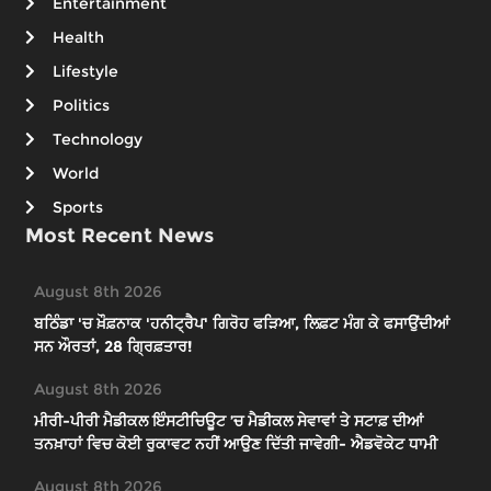
Entertainment
Health
Lifestyle
Politics
Technology
World
Sports
Most Recent News
August 8th 2026
ਬਠਿੰਡਾ 'ਚ ਖ਼ੌਫ਼ਨਾਕ 'ਹਨੀਟ੍ਰੈਪ' ਗਿਰੋਹ ਫੜਿਆ, ਲਿਫ਼ਟ ਮੰਗ ਕੇ ਫਸਾਉਂਦੀਆਂ
ਸਨ ਔਰਤਾਂ, 28 ਗ੍ਰਿਫ਼ਤਾਰ!
August 8th 2026
ਮੀਰੀ-ਪੀਰੀ ਮੈਡੀਕਲ ਇੰਸਟੀਚਿਊਟ ’ਚ ਮੈਡੀਕਲ ਸੇਵਾਵਾਂ ਤੇ ਸਟਾਫ਼ ਦੀਆਂ
ਤਨਖ਼ਾਹਾਂ ਵਿਚ ਕੋਈ ਰੁਕਾਵਟ ਨਹੀਂ ਆਉਣ ਦਿੱਤੀ ਜਾਵੇਗੀ- ਐਡਵੋਕੇਟ ਧਾਮੀ
August 8th 2026