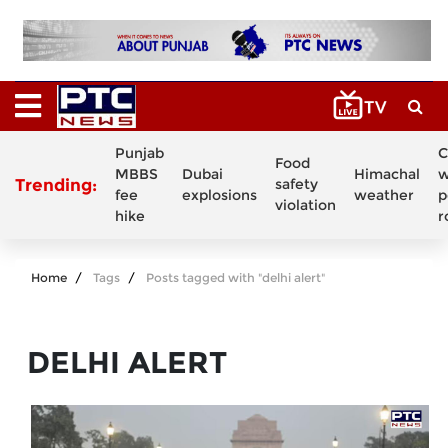
Punjab
C
Food
MBBS
Dubai
Himachal
w
Trending:
safety
fee
explosions
weather
p
violation
hike
r
Home
Tags
Posts tagged with "delhi alert"
DELHI ALERT