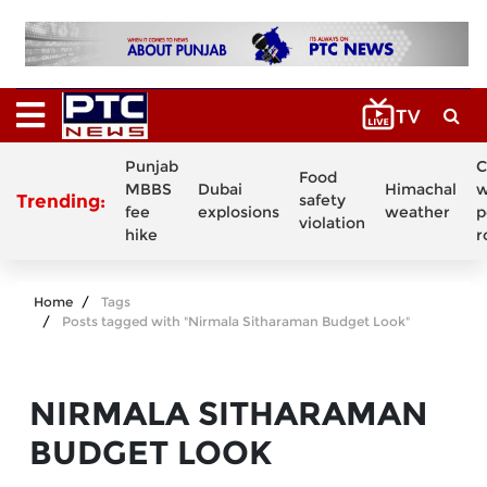
Punjab
C
Food
MBBS
Dubai
Himachal
w
Trending:
safety
fee
explosions
weather
p
violation
hike
r
Home
Tags
Posts tagged with "Nirmala Sitharaman Budget Look"
NIRMALA SITHARAMAN
BUDGET LOOK