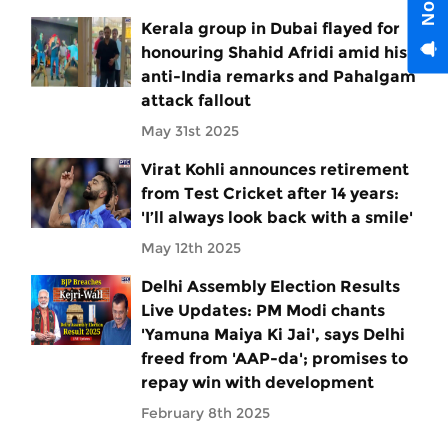
Kerala group in Dubai flayed for
honouring Shahid Afridi amid his
anti-India remarks and Pahalgam
attack fallout
May 31st 2025
Virat Kohli announces retirement
from Test Cricket after 14 years:
'I’ll always look back with a smile'
May 12th 2025
Delhi Assembly Election Results
Live Updates: PM Modi chants
'Yamuna Maiya Ki Jai', says Delhi
freed from 'AAP-da'; promises to
repay win with development
February 8th 2025