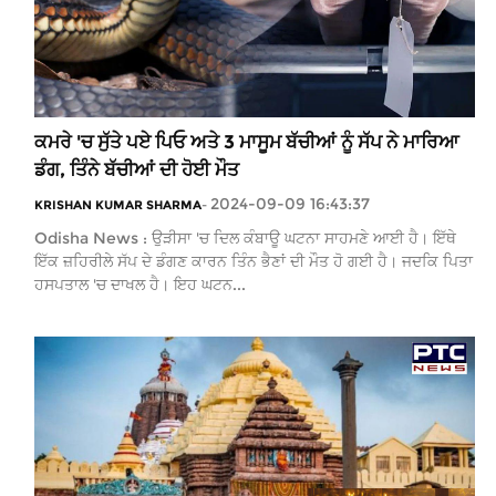
ਕਮਰੇ 'ਚ ਸੁੱਤੇ ਪਏ ਪਿਓ ਅਤੇ 3 ਮਾਸੂਮ ਬੱਚੀਆਂ ਨੂੰ ਸੱਪ ਨੇ ਮਾਰਿਆ
ਡੰਗ, ਤਿੰਨੇ ਬੱਚੀਆਂ ਦੀ ਹੋਈ ਮੌਤ
2024-09-09 16:43:37
KRISHAN KUMAR SHARMA
-
Odisha News : ਉੜੀਸਾ 'ਚ ਦਿਲ ਕੰਬਾਊ ਘਟਨਾ ਸਾਹਮਣੇ ਆਈ ਹੈ। ਇੱਥੇ
ਇੱਕ ਜ਼ਹਿਰੀਲੇ ਸੱਪ ਦੇ ਡੰਗਣ ਕਾਰਨ ਤਿੰਨ ਭੈਣਾਂ ਦੀ ਮੌਤ ਹੋ ਗਈ ਹੈ। ਜਦਕਿ ਪਿਤਾ
ਹਸਪਤਾਲ 'ਚ ਦਾਖਲ ਹੈ। ਇਹ ਘਟਨ...