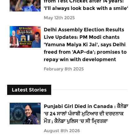
from Test Cricket after 14 years:
'I’ll always look back with a smile'
May 12th 2025
Delhi Assembly Election Results
Live Updates: PM Modi chants
'Yamuna Maiya Ki Jai', says Delhi
freed from 'AAP-da'; promises to
repay win with development
February 8th 2025
Latest Stories
Punjabi Girl Died in Canada : ਕੈਨੇਡਾ
’ਚ 24 ਸਾਲਾਂ ਪੰਜਾਬੀ ਮੁਟਿਆਰ ਦੀ ਦਰਦਨਾਕ
ਮੌਤ ; ਕੈਨੇਡਾ ਪੁਲਿਸ ’ਚ ਸੀ ਮ੍ਰਿਤਕਾ
August 8th 2026