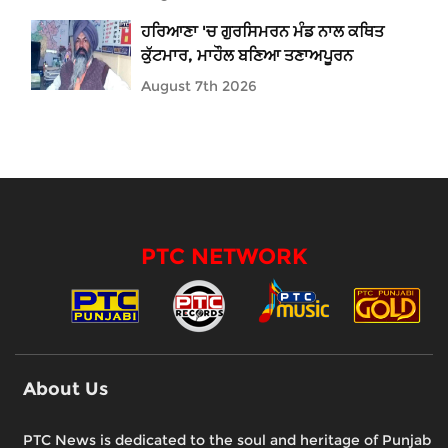
ਹਰਿਆਣਾ 'ਚ ਗੁਰਸਿਮਰਨ ਮੰਡ ਨਾਲ ਕਥਿਤ
ਕੁੱਟਮਾਰ, ਮਾਹੌਲ ਬਣਿਆ ਤਣਾਅਪੂਰਨ
August 7th 2026
PTC NETWORK
About Us
PTC News is dedicated to the soul and heritage of Punjab