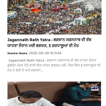
Jagannath Rath Yatra : ਭਗਵਾਨ ਜਗਨਨਾਥ ਦੀ ਰੱਥ
ਯਾਤਰਾ ਦੌਰਾਨ ਮਚੀ ਭਗਦੜ, 3 ਸ਼ਰਧਾਲੂਆਂ ਦੀ ਮੌਤ
2025-06-29 10:11:54
Shanker Badra
-
Jagannath Rath Yatra : ਭਗਵਾਨ ਜਗਨਨਾਥ ਦੀ ਰੱਥ ਯਾਤਰਾ ਦੌਰਾਨ
ਗੁੰਡੀਚਾ ਮੰਦਰ ਨੇੜੇ ਭਾਰੀ ਭੀੜ ਕਾਰਨ ਭਗਦੜ ਮਚੀ, ਜਿਸ ਵਿੱਚ 3 ਸ਼ਰਧਾਲੂਆਂ ਦੀ
ਮੌਤ ਹੋ ਗਈ ਹੈ ਅਤੇ ਦਰਜਨਾਂ...