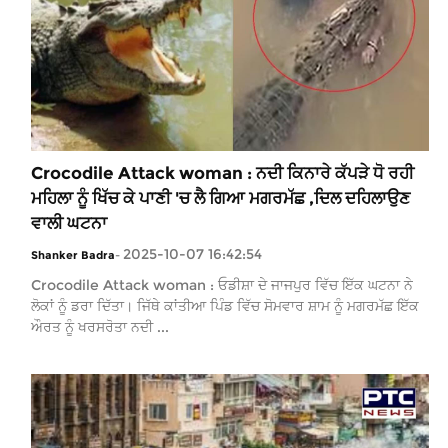
Crocodile Attack woman : ਨਦੀ ਕਿਨਾਰੇ ਕੱਪੜੇ ਧੋ ਰਹੀ
ਮਹਿਲਾ ਨੂੰ ਖਿੱਚ ਕੇ ਪਾਣੀ 'ਚ ਲੈ ਗਿਆ ਮਗਰਮੱਛ ,ਦਿਲ ਦਹਿਲਾਉਣ
ਵਾਲੀ ਘਟਨਾ
2025-10-07 16:42:54
Shanker Badra
-
Crocodile Attack woman : ਓਡੀਸ਼ਾ ਦੇ ਜਾਜਪੁਰ ਵਿੱਚ ਇੱਕ ਘਟਨਾ ਨੇ
ਲੋਕਾਂ ਨੂੰ ਡਰਾ ਦਿੱਤਾ। ਜਿੱਥੇ ਕਾਂਤੀਆ ਪਿੰਡ ਵਿੱਚ ਸੋਮਵਾਰ ਸ਼ਾਮ ਨੂੰ ਮਗਰਮੱਛ ਇੱਕ
ਔਰਤ ਨੂੰ ਖਰਸਰੋਤਾ ਨਦੀ ...