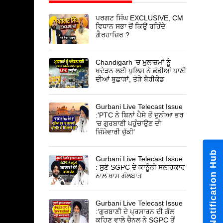
ਪਰਗਟ ਸਿੰਘ EXCLUSIVE, CM
ਵਿਧਾਨ ਸਭਾ ਚੋਂ ਕਿਉਂ ਰਹਿੰਦੇ
ਗ਼ੈਰਹਾਜ਼ਿਰ ?
Chandigarh 'ਚ ਮੁਲਾਜ਼ਮਾਂ ਨੂੰ
ਖਦੇੜਨ ਲਈ ਪੁਲਿਸ ਨੇ ਛੱਡੀਆਂ ਪਾਣੀ
ਦੀਆਂ ਬੁਛਾੜਾਂ, ਤੋੜੇ ਬੈਰੀਕੇਡ
Gurbani Live Telecast Issue
:'PTC ਨੇ ਬਿਨਾਂ ਪੈਸੇ ਤੋਂ ਦੁਨੀਆ ਭਰ
’ਚ ਗੁਰਬਾਣੀ ਪਹੁੰਚਾਉਣ ਦੀ
ਜਿੰਮੇਵਾਰੀ ਚੁੱਕੀ’
Notification Hub
Gurbani Live Telecast Issue
: ਸੁਣੋ SGPC ਦੇ ਕਾਨੂੰਨੀ ਸਲਾਹਕਾਰ
ਨਾਲ ਖਾਸ ਗੱਲਬਾਤ
Gurbani Live Telecast Issue
:‘ਗੁਰਬਾਣੀ ਦੇ ਪ੍ਰਸਾਰਨ ਦੀ ਗੱਲ
ਕਹਿਣ ਵਾਲੇ ਚੈਨਲ ਨੇ SGPC ਤੋਂ