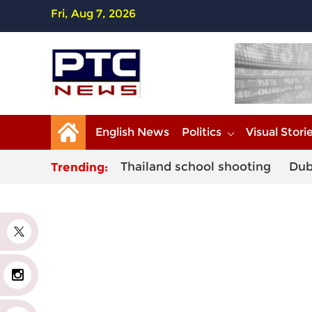
Fri, Aug 7, 2026
English News
Politics
Visual Stori
Thailand school shooting
Dub
Trending:
r