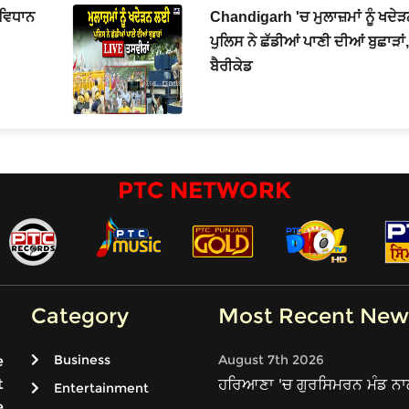
ਵਿਧਾਨ
Chandigarh 'ਚ ਮੁਲਾਜ਼ਮਾਂ ਨੂੰ ਖਦ
ਪੁਲਿਸ ਨੇ ਛੱਡੀਆਂ ਪਾਣੀ ਦੀਆਂ ਬੁਛਾੜਾਂ, 
ਬੈਰੀਕੇਡ
PTC NETWORK
Category
Most Recent New
Business
August 7th 2026
e
t
ਹਰਿਆਣਾ 'ਚ ਗੁਰਸਿਮਰਨ ਮੰਡ ਨਾ
Entertainment
e