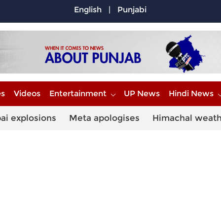
English
|
Punjabi
es
Videos
Entertainment
UP News
Hindi News
ai explosions
Meta apologises
Himachal weat