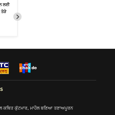
ੇੜਨ ਲਈ
Gurbani Live Telecast Issue :'
ਤੋੜੇ
ਬਿਨਾਂ ਪੈਸੇ ਤੋਂ ਦੁਨੀਆ ਭਰ ’ਚ ਗੁਰਬਾਣੀ
ਪਹੁੰਚਾਉਣ ਦੀ ਜਿੰਮੇਵਾਰੀ ਚੁੱਕੀ’
s
ਲ ਕਥਿਤ ਕੁੱਟਮਾਰ, ਮਾਹੌਲ ਬਣਿਆ ਤਣਾਅਪੂਰਨ