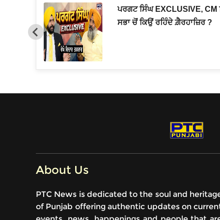
ਨ ਸਭਾ 'ਚ
ਪਰਗਟ ਸਿੰਘ EXCLUSIVE, CM 
ਸਭਾ ਚੋਂ ਕਿਉਂ ਰਹਿੰਦੇ ਗ਼ੈਰਹਾਜ਼ਿਰ ?
About Us
PTC News is dedicated to the soul and heritag
of Punjab offering authentic updates on curren
events, news, happenings and people that ar