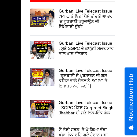
Gurbani Live Telecast Issue
:'PTC ਨੇ ਬਿਨਾਂ ਪੈਸੇ ਤੋਂ ਦੁਨੀਆ ਭਰ
’ਚ ਗੁਰਬਾਣੀ ਪਹੁੰਚਾਉਣ ਦੀ
ਜਿੰਮੇਵਾਰੀ ਚੁੱਕੀ’
Gurbani Live Telecast Issue
: ਸੁਣੋ SGPC ਦੇ ਕਾਨੂੰਨੀ ਸਲਾਹਕਾਰ
ਨਾਲ ਖਾਸ ਗੱਲਬਾਤ
Gurbani Live Telecast Issue
Notification Hub
:‘ਗੁਰਬਾਣੀ ਦੇ ਪ੍ਰਸਾਰਨ ਦੀ ਗੱਲ
ਕਹਿਣ ਵਾਲੇ ਚੈਨਲ ਨੇ SGPC ਤੋਂ
ਇਜਾਜ਼ਤ ਨਹੀਂ ਲਈ’ |
Gurbani Live Telecast Issue
: SGPC ਮੈਂਬਰ Gurpreet Singh
Jhabbar ਦੀ ਸੁਣੋ ਇੱਕ-ਇੱਕ ਗੱਲ
ਓ ਤੇਰੀ ਸੜਕ 'ਤੇ ਪੈ ਗਿਆ ਵੱਡਾ
ਖੱਡਾ, ਲੋਕ ਰਹਿ ਗਏ ਹੈਰਾਨ ਮਸਾਂ