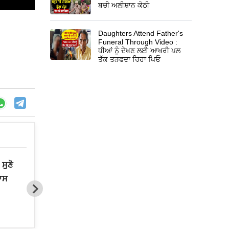
ਬਚੀ ਅਲੀਸ਼ਾਨ ਕੋਠੀ
Daughters Attend Father's
Funeral Through Video :
ਧੀਆਂ ਨੂੰ ਦੇਖਣ ਲਈ ਆਖਰੀ ਪਲ
ਤੱਕ ਤੜਫਦਾ ਰਿਹਾ ਪਿਓ
ਸੁਣੋ
Gurbani Live Telecast Issue
ਾਸ
:‘ਗੁਰਬਾਣੀ ਦੇ ਪ੍ਰਸਾਰਨ ਦੀ ਗੱਲ ਕਹਿਣ 
ਚੈਨਲ ਨੇ SGPC ਤੋਂ ਇਜਾਜ਼ਤ ਨਹੀਂ ਲਈ’