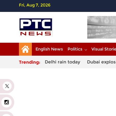
Fri, Aug 7, 2026
English News
Politics
Visual Stori
Delhi rain today
Dubai explos
Trending:
r