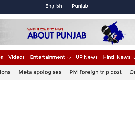
English
|
Punjabi
es
Videos
Entertainment
UP News
Hindi News
ions
Meta apologises
PM foreign trip cost
O