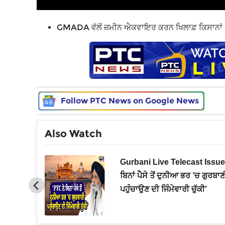
GMADA ਵੱਲੋਂ ਜ਼ਮੀਨ ਐਕਵਾਇਰ ਕਰਨ ਖਿਲਾਫ਼ ਕਿਸਾਨਾਂ 
Follow PTC News on Google News
Also Watch
ਤੀ ਨੂੰ ਲੈਕੇ
Gurbani Live Telecast Issue
ਾਸਾ, ਉਡਾ
ਬਿਨਾਂ ਪੈਸੇ ਤੋਂ ਦੁਨੀਆ ਭਰ ’ਚ ਗੁਰਬਾਣ
ਪਹੁੰਚਾਉਣ ਦੀ ਜਿੰਮੇਵਾਰੀ ਚੁੱਕੀ’