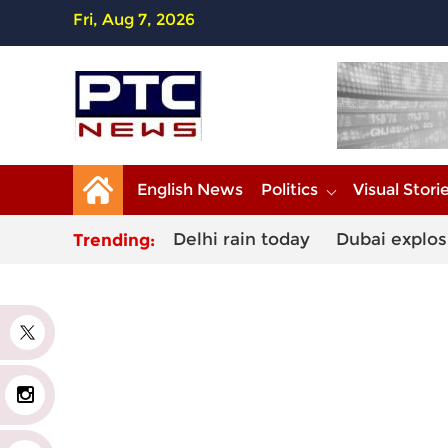
Fri, Aug 7, 2026
English News
Politics
Visual Stori
Delhi rain today
Dubai explos
Trending:
r