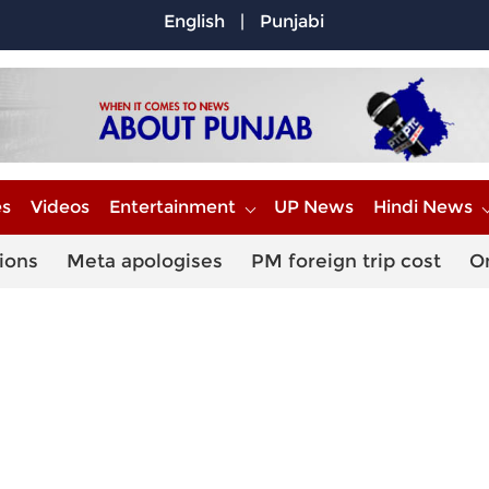
English
|
Punjabi
es
Videos
Entertainment
UP News
Hindi News
ions
Meta apologises
PM foreign trip cost
O