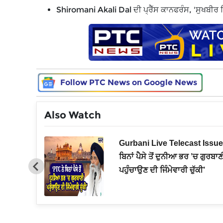
Shiromani Akali Dal ਦੀ ਪ੍ਰੈੱਸ ਕਾਨਫਰੰਸ, 'ਸੁਖਬੀਰ ਸ
Follow PTC News on Google News
Also Watch
ਤੀ ਨੂੰ ਲੈਕੇ
Gurbani Live Telecast Issue
ਾਸਾ, ਉਡਾ
ਬਿਨਾਂ ਪੈਸੇ ਤੋਂ ਦੁਨੀਆ ਭਰ ’ਚ ਗੁਰਬਾਣ
ਪਹੁੰਚਾਉਣ ਦੀ ਜਿੰਮੇਵਾਰੀ ਚੁੱਕੀ’