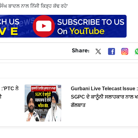
ਿੰਘ ਬਾਦਲ ਨਾਲ ਨਿੱਜੀ ਕਿੜ੍ਹ ਕੱਢ ਰਹੇ'
Share:
 :'PTC ਨੇ
Gurbani Live Telecast Issue : 
ੀ
SGPC ਦੇ ਕਾਨੂੰਨੀ ਸਲਾਹਕਾਰ ਨਾਲ ਖ
ਗੱਲਬਾਤ