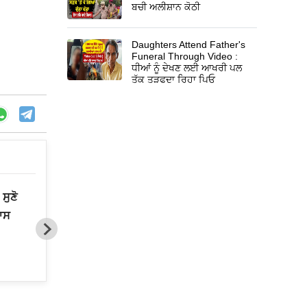
ਬਚੀ ਅਲੀਸ਼ਾਨ ਕੋਠੀ
Daughters Attend Father's
Funeral Through Video :
ਧੀਆਂ ਨੂੰ ਦੇਖਣ ਲਈ ਆਖਰੀ ਪਲ
ਤੱਕ ਤੜਫਦਾ ਰਿਹਾ ਪਿਓ
ਸੁਣੋ
Gurbani Live Telecast Issue
ਾਸ
:‘ਗੁਰਬਾਣੀ ਦੇ ਪ੍ਰਸਾਰਨ ਦੀ ਗੱਲ ਕਹਿਣ 
ਚੈਨਲ ਨੇ SGPC ਤੋਂ ਇਜਾਜ਼ਤ ਨਹੀਂ ਲਈ’