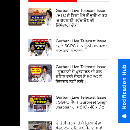
Gurbani Live Telecast Issue
:'PTC ਨੇ ਬਿਨਾਂ ਪੈਸੇ ਤੋਂ ਦੁਨੀਆ ਭਰ
’ਚ ਗੁਰਬਾਣੀ ਪਹੁੰਚਾਉਣ ਦੀ
ਜਿੰਮੇਵਾਰੀ ਚੁੱਕੀ’
Gurbani Live Telecast Issue
: ਸੁਣੋ SGPC ਦੇ ਕਾਨੂੰਨੀ ਸਲਾਹਕਾਰ
ਨਾਲ ਖਾਸ ਗੱਲਬਾਤ
Notification Hub
Gurbani Live Telecast Issue
:‘ਗੁਰਬਾਣੀ ਦੇ ਪ੍ਰਸਾਰਨ ਦੀ ਗੱਲ
ਕਹਿਣ ਵਾਲੇ ਚੈਨਲ ਨੇ SGPC ਤੋਂ
ਇਜਾਜ਼ਤ ਨਹੀਂ ਲਈ’ |
Gurbani Live Telecast Issue
: SGPC ਮੈਂਬਰ Gurpreet Singh
Jhabbar ਦੀ ਸੁਣੋ ਇੱਕ-ਇੱਕ ਗੱਲ
ਓ ਤੇਰੀ ਸੜਕ 'ਤੇ ਪੈ ਗਿਆ ਵੱਡਾ
ਖੱਡਾ, ਲੋਕ ਰਹਿ ਗਏ ਹੈਰਾਨ ਮਸਾਂ