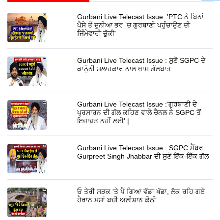
Gurbani Live Telecast Issue :'PTC ਨੇ ਬਿਨਾਂ
ਪੈਸੇ ਤੋਂ ਦੁਨੀਆ ਭਰ ’ਚ ਗੁਰਬਾਣੀ ਪਹੁੰਚਾਉਣ ਦੀ
ਜਿੰਮੇਵਾਰੀ ਚੁੱਕੀ’
Gurbani Live Telecast Issue : ਸੁਣੋ SGPC ਦੇ
ਕਾਨੂੰਨੀ ਸਲਾਹਕਾਰ ਨਾਲ ਖਾਸ ਗੱਲਬਾਤ
Gurbani Live Telecast Issue :‘ਗੁਰਬਾਣੀ ਦੇ
ਪ੍ਰਸਾਰਨ ਦੀ ਗੱਲ ਕਹਿਣ ਵਾਲੇ ਚੈਨਲ ਨੇ SGPC ਤੋਂ
ਇਜਾਜ਼ਤ ਨਹੀਂ ਲਈ’ |
Gurbani Live Telecast Issue : SGPC ਮੈਂਬਰ
Gurpreet Singh Jhabbar ਦੀ ਸੁਣੋ ਇੱਕ-ਇੱਕ ਗੱਲ
ਓ ਤੇਰੀ ਸੜਕ 'ਤੇ ਪੈ ਗਿਆ ਵੱਡਾ ਖੱਡਾ, ਲੋਕ ਰਹਿ ਗਏ
ਹੈਰਾਨ ਮਸਾਂ ਬਚੀ ਅਲੀਸ਼ਾਨ ਕੋਠੀ