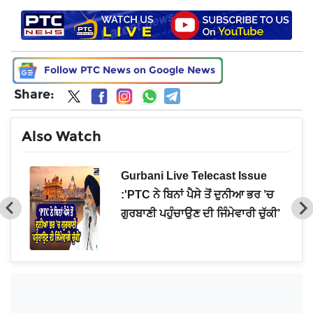
Follow PTC News on Google News
Share:
Also Watch
ਾਂਤੀ
Gurbani Live Telecast Issue
ਡਾ
:'PTC ਨੇ ਬਿਨਾਂ ਪੈਸੇ ਤੋਂ ਦੁਨੀਆ ਭਰ ’ਚ
ਗੁਰਬਾਣੀ ਪਹੁੰਚਾਉਣ ਦੀ ਜਿੰਮੇਵਾਰੀ ਚੁੱਕੀ’