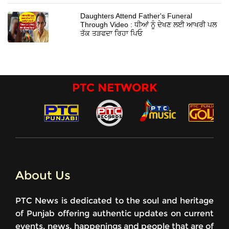
Daughters Attend Father's Funeral
Through Video : ਧੀਆਂ ਨੂੰ ਦੇਖਣ ਲਈ ਆਖਰੀ ਪਲ
ਤੱਕ ਤੜਫਦਾ ਰਿਹਾ ਪਿਓ
PTC NETWORK
About Us
PTC News is dedicated to the soul and heritage
of Punjab offering authentic updates on current
events, news, happenings and people that are of