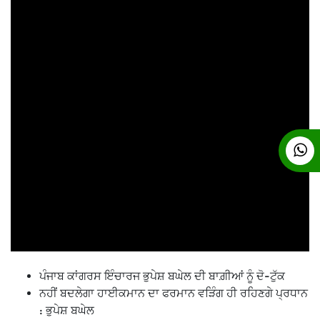
ਪੰਜਾਬ ਕਾਂਗਰਸ ਇੰਚਾਰਜ ਭੁਪੇਸ਼ ਬਘੇਲ ਦੀ ਬਾਗ਼ੀਆਂ ਨੂੰ ਦੋ-ਟੁੱਕ
ਨਹੀਂ ਬਦਲੇਗਾ ਹਾਈਕਮਾਨ ਦਾ ਫਰਮਾਨ ਵੜਿੰਗ ਹੀ ਰਹਿਣਗੇ ਪ੍ਰਧਾਨ
: ਭੁਪੇਸ਼ ਬਘੇਲ