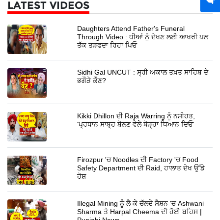
LATEST VIDEOS
Daughters Attend Father's Funeral
Through Video : ਧੀਆਂ ਨੂੰ ਦੇਖਣ ਲਈ ਆਖਰੀ ਪਲ
ਤੱਕ ਤੜਫਦਾ ਰਿਹਾ ਪਿਓ
Sidhi Gal UNCUT : ਸ੍ਰੀ ਅਕਾਲ ਤਖ਼ਤ ਸਾਹਿਬ ਦੇ
ਭਗੌੜੇ ਕੌਣ?
Kikki Dhillon ਦੀ Raja Warring ਨੂੰ ਨਸੀਹਤ,
'ਪ੍ਰਧਾਨ ਸਾਬ੍ਹ ਬੋਲਣ ਵੇਲੇ ਥੋੜ੍ਹਾ ਧਿਆਨ ਦਿਓ'
Firozpur 'ਚ Noodles ਦੀ Factory 'ਚ Food
Safety Department ਦੀ Raid, ਹਾਲਾਤ ਦੇਖ ਉੱਡੇ
ਹੋਸ਼
Illegal Mining ਨੂੰ ਲੈ ਕੇ ਚੱਲਦੇ ਸੈਸ਼ਨ 'ਚ Ashwani
Sharma ਤੇ Harpal Cheema ਦੀ ਹੋਈ ਬਹਿਸ |
Punjabi News