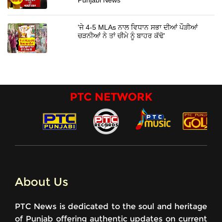
'ਜੇ 4-5 MLAs ਨਾਲ ਵਿਧਾਨ ਸਭਾ ਦੀਆਂ ਪੌੜੀਆਂ
ਚੜਨੀਆਂ ਨੇ ਤਾਂ ਚੀਮੇ ਨੂੰ ਬਾਹਰ ਕੱਢੋ'
PTC NETWORK
About Us
PTC News is dedicated to the soul and heritage
of Punjab offering authentic updates on current