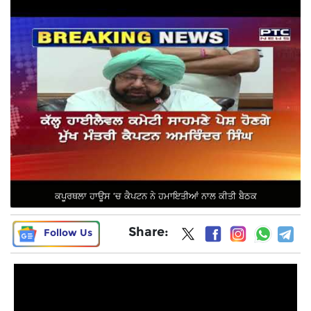
ਕਪੂਰਥਲਾ ਹਾਊਸ ‘ਚ ਕੈਪਟਨ ਨੇ ਹਮਾਇਤੀਆਂ ਨਾਲ ਕੀਤੀ ਬੈਠਕ
Share:
Follow Us