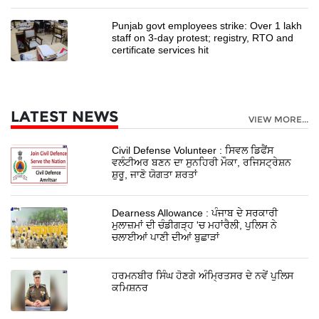
Punjab govt employees strike: Over 1 lakh
staff on 3-day protest; registry, RTO and
certificate services hit
LATEST NEWS
VIEW MORE...
Civil Defense Volunteer : ਸਿਵਲ ਡਿਫੈਂਸ
ਵਲੰਟੀਅਰ ਬਣਨ ਦਾ ਸੁਨਹਿਰੀ ਮੌਕਾ, ਰਜਿਸਟ੍ਰੇਸ਼ਨ
ਸ਼ੁਰੂ, ਜਾਣੋ ਯੋਗਤਾ ਸ਼ਰਤਾਂ
Dearness Allowance : ਪੰਜਾਬ ਦੇ ਸਰਕਾਰੀ
ਮੁਲਾਜ਼ਮਾਂ ਦੀ ਚੰਡੀਗੜ੍ਹ 'ਚ ਮਹਾਂਰੈਲੀ, ਪੁਲਿਸ ਨੇ
ਚਲਾਈਆਂ ਪਾਣੀ ਦੀਆਂ ਬੁਛਾੜਾਂ
ਹਰਮਨਬੀਰ ਸਿੰਘ ਹੋਣਗੇ ਅੰਮ੍ਰਿਤਸਰ ਦੇ ਨਵੇਂ ਪੁਲਿਸ
ਕਮਿਸ਼ਨਰ