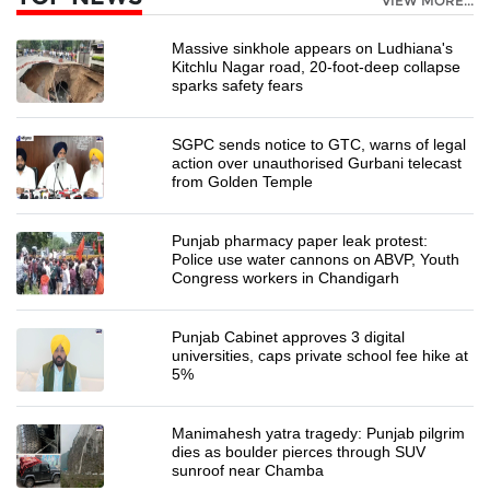
VIEW MORE...
Massive sinkhole appears on Ludhiana's
Kitchlu Nagar road, 20-foot-deep collapse
sparks safety fears
SGPC sends notice to GTC, warns of legal
action over unauthorised Gurbani telecast
from Golden Temple
Punjab pharmacy paper leak protest:
Police use water cannons on ABVP, Youth
Congress workers in Chandigarh
Punjab Cabinet approves 3 digital
universities, caps private school fee hike at
5%
Manimahesh yatra tragedy: Punjab pilgrim
dies as boulder pierces through SUV
sunroof near Chamba