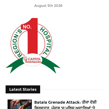
August 5th 2026
Latest Stories
Batala Grenade Attack: ਤੀਜਾ ਦੋਸ਼ੀ
ਗ੍ਰਿਫਤਾਰ, ਪੰਜਾਬ 'ਚ ਪੁਲਿਸ ਅਦਾਰਿਆਂ 'ਤੇ