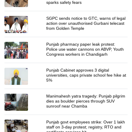
sparks safety fears
SGPC sends notice to GTC, warns of legal
action over unauthorised Gurbani telecast
from Golden Temple
Punjab pharmacy paper leak protest:
Police use water cannons on ABVP, Youth
Congress workers in Chandigarh
Punjab Cabinet approves 3 digital
universities, caps private school fee hike at
5%
Manimahesh yatra tragedy: Punjab pilgrim
dies as boulder pierces through SUV
sunroof near Chamba
Punjab govt employees strike: Over 1 lakh
staff on 3-day protest; registry, RTO and
certificate services hit