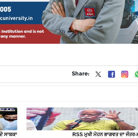
Share:
ਦੇ ਸਾਬਕਾ
RSS ਮੁਖੀ ਮੋਹਨ ਭਾਗਵਤ ਦਾ ਜੰਤਰ-ਮ