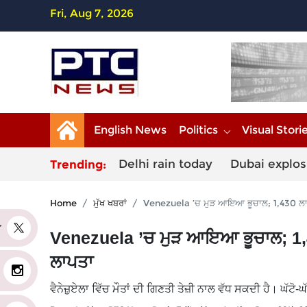
Fri, Aug 7, 2026
English News
Politics
Visual Stori
Delhi rain today
Dubai explos
Trending:
Home
ਮੁੱਖ ਖਬਰਾਂ
Venezuela ’ਚ ਮੁੜ ਆਇਆ ਭੂਚਾਲ; 1,430 ਲਾਸ਼
er
Venezuela ’ਚ ਮੁੜ ਆਇਆ ਭੂਚਾਲ; 1,43
ਲਾਪਤਾ
ਵੈਨੇਜ਼ੁਏਲਾ ਵਿੱਚ ਮੌਤਾਂ ਦੀ ਗਿਣਤੀ ਤੇਜ਼ੀ ਨਾਲ ਵੱਧ ਸਕਦੀ ਹੈ। ਘੱਟੋ-