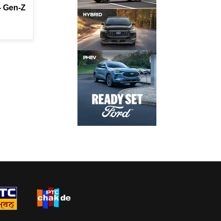
ਾ- Gen-Z