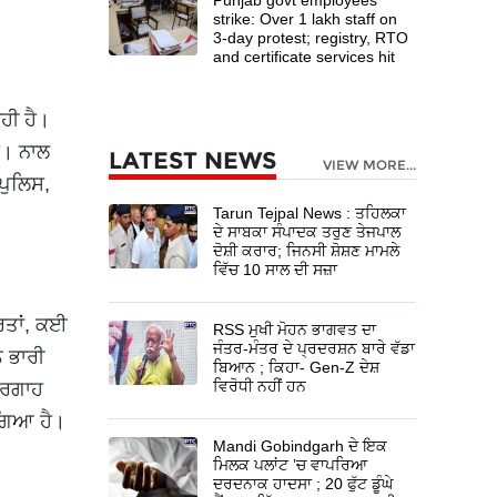
strike: Over 1 lakh staff on
3-day protest; registry, RTO
and certificate services hit
ਰਹੀ ਹੈ।
ੈ। ਨਾਲ
LATEST NEWS
VIEW MORE...
 ਪੁਲਿਸ,
Tarun Tejpal News : ਤਹਿਲਕਾ
ਦੇ ਸਾਬਕਾ ਸੰਪਾਦਕ ਤਰੁਣ ਤੇਜਪਾਲ
ਦੋਸ਼ੀ ਕਰਾਰ; ਜਿਨਸੀ ਸ਼ੋਸ਼ਣ ਮਾਮਲੇ
ਵਿੱਚ 10 ਸਾਲ ਦੀ ਸਜ਼ਾ
ਰਤਾਂ, ਕਈ
RSS ਮੁਖੀ ਮੋਹਨ ਭਾਗਵਤ ਦਾ
ਜੰਤਰ-ਮੰਤਰ ਦੇ ਪ੍ਰਦਰਸ਼ਨ ਬਾਰੇ ਵੱਡਾ
ੰ ਭਾਰੀ
ਬਿਆਨ ; ਕਿਹਾ- Gen-Z ਦੇਸ਼
ਵਿਰੋਧੀ ਨਹੀਂ ਹਨ
ੰਦਰਗਾਹ
 ਗਿਆ ਹੈ।
Mandi Gobindgarh ਦੇ ਇਕ
ਮਿਲਕ ਪਲਾਂਟ ’ਚ ਵਾਪਰਿਆ
ਦਰਦਨਾਕ ਹਾਦਸਾ ; 20 ਫੁੱਟ ਡੂੰਘੇ