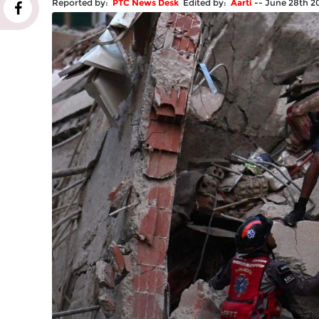
Reported by:
PTC News Desk
Edited by:
Aarti
--
June 28th 2