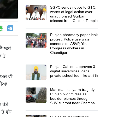
SGPC sends notice to GTC,
warns of legal action over
unauthorised Gurbani
telecast from Golden Temple
Punjab pharmacy paper leak
protest: Police use water
cannons on ABVP, Youth
ਨ ਲੈ ਲਈ
Congress workers in
Chandigarh
 ਹੋ
Punjab Cabinet approves 3
digital universities, caps
private school fee hike at 5%
 ਅਜੇ ਵੀ
ੀਡੀਆ
Manimahesh yatra tragedy:
Punjab pilgrim dies as
boulder pierces through
SUV sunroof near Chamba
ੇ ਹੋਏ
ੋਂ ਵੱਧ
Punjab govt employees