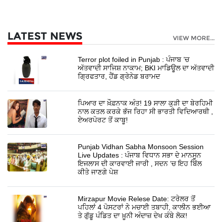
LATEST NEWS
VIEW MORE...
Terror plot foiled in Punjab : ਪੰਜਾਬ ’ਚ
ਅੱਤਵਾਦੀ ਸਾਜਿਸ਼ ਨਾਕਾਮ; BKI ਮਾਡਿਊਲ ਦਾ ਅੱਤਵਾਦੀ
ਗ੍ਰਿਫਤਾਰ, ਹੈਂਡ ਗ੍ਰੇਨੇਡ ਬਰਾਮਦ
ਪਿਆਰ ਦਾ ਖ਼ੌਫ਼ਨਾਕ ਅੰਤ! 19 ਸਾਲਾ ਕੁੜੀ ਦਾ ਬੇਰਹਿਮੀ
ਨਾਲ ਕਤਲ ਕਰਕੇ ਭੱਜ ਰਿਹਾ ਸੀ ਭਾਰਤੀ ਵਿਦਿਆਰਥੀ ,
ਏਅਰਪੋਰਟ ਤੋਂ ਕਾਬੂ!
Punjab Vidhan Sabha Monsoon Session
Live Updates : ਪੰਜਾਬ ਵਿਧਾਨ ਸਭਾ ਦੇ ਮਾਨਸੂਨ
ਇਜਲਾਸ ਦੀ ਕਾਰਵਾਈ ਜਾਰੀ , ਸਦਨ ’ਚ ਇਹ ਬਿੱਲ
ਕੀਤੇ ਜਾਣਗੇ ਪੇਸ਼
Mirzapur Movie Relese Date: ਟਰੇਲਰ ਤੋਂ
ਪਹਿਲਾਂ 4 ਪੋਸਟਰਾਂ ਨੇ ਮਚਾਈ ਤਬਾਹੀ, ਕਾਲੀਨ ਭਈਆ
ਤੇ ਗੁੱਡੂ ਪੰਡਿਤ ਦਾ ਖ਼ੂਨੀ ਅੰਦਾਜ਼ ਦੇਖ ਕੰਬੇ ਲੋਕ!