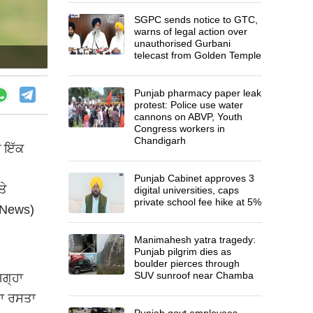
SGPC sends notice to GTC,
warns of legal action over
unauthorised Gurbani
telecast from Golden Temple
Punjab pharmacy paper leak
protest: Police use water
cannons on ABVP, Youth
Congress workers in
Chandigarh
ੀ ਇੱਕ
Punjab Cabinet approves 3
ਤੇ
digital universities, caps
private school fee hike at 5%
b News)
Manimahesh yatra tragedy:
Punjab pilgrim dies as
boulder pierces through
SUV sunroof near Chamba
ਜਗ੍ਹਾ
ਣਾ ਰਸਤਾ
Punjab govt employees