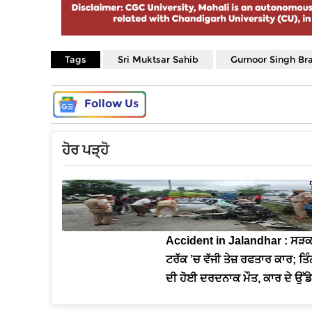
Tags
Sri Muktsar Sahib
Gurnoor Singh Br
Follow Us
ਹੋਰ ਪੜ੍ਹੋ
Accident in Jalandhar : ਸੜਕ ’
ਟਰੱਕ ’ਚ ਵੱਜੀ ਤੇਜ਼ ਰਫਤਾਰ ਕਾਰ; ਤਿੰਨ
ਦੀ ਹੋਈ ਦਰਦਨਾਕ ਮੌਤ, ਕਾਰ ਦੇ ਉੱਡੇ