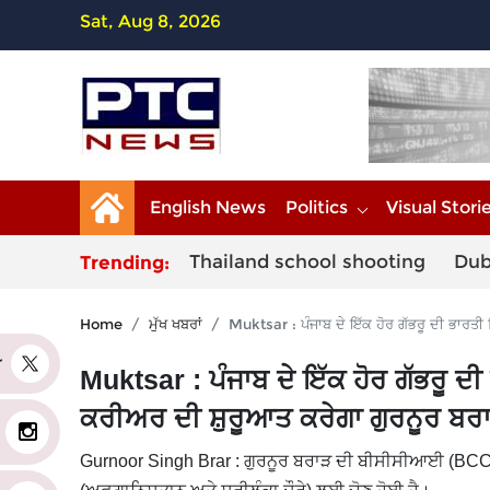
Sat, Aug 8, 2026
English News
Politics
Visual Stori
Thailand school shooting
Dub
Trending:
Home
ਮੁੱਖ ਖਬਰਾਂ
Muktsar : ਪੰਜਾਬ ਦੇ ਇੱਕ ਹੋਰ ਗੱਭਰੂ ਦੀ ਭਾਰ
er
Muktsar : ਪੰਜਾਬ ਦੇ ਇੱਕ ਹੋਰ ਗੱਭਰੂ 
ਕਰੀਅਰ ਦੀ ਸ਼ੁਰੂਆਤ ਕਰੇਗਾ ਗੁਰਨੂਰ ਬਰ
Gurnoor Singh Brar : ਗੁਰਨੂਰ ਬਰਾੜ ਦੀ ਬੀਸੀਸੀਆਈ (BCCI) 