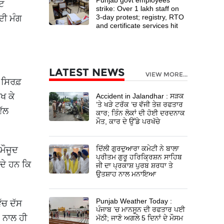
ੱਟ
strike: Over 1 lakh staff on
3-day protest; registry, RTO
ਦੀ ਮੰਗ
and certificate services hit
LATEST NEWS
VIEW MORE...
 ਸਿਰਫ਼
ਖ ਕੇ
Accident in Jalandhar : ਸੜਕ
’ਤੇ ਖੜੇ ਟਰੱਕ ’ਚ ਵੱਜੀ ਤੇਜ਼ ਰਫਤਾਰ
ਵੱਲ
ਕਾਰ; ਤਿੰਨ ਲੋਕਾਂ ਦੀ ਹੋਈ ਦਰਦਨਾਕ
ਮੌਤ, ਕਾਰ ਦੇ ਉੱਡੇ ਪਰਖੱਚੇ
ਦਿੱਲੀ ਗੁਰਦੁਆਰਾ ਕਮੇਟੀ ਨੇ ਬਾਲਾ
ਮੌਜੂਦ
ਪ੍ਰੀਤਮ ਗੁਰੂ ਹਰਿਕ੍ਰਿਸ਼ਨ ਸਾਹਿਬ
ਸਦੇ ਹਨ ਕਿ
ਜੀ ਦਾ ਪ੍ਰਕਾਸ਼ ਪੁਰਬ ਸ਼ਰਧਾ ਤੇ
ਉਤਸ਼ਾਹ ਨਾਲ ਮਨਾਇਆ
Punjab Weather Today :
ਿੱਚ ਦੱਸ
ਪੰਜਾਬ ’ਚ ਮਾਨਸੂਨ ਦੀ ਰਫਤਾਰ ਪਈ
) ਨਾਲ ਹੀ
ਮੱਠੀ; ਜਾਣੋ ਅਗਲੇ 5 ਦਿਨਾਂ ਦੇ ਮੌਸਮ