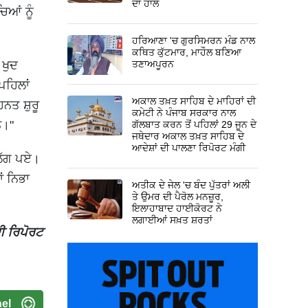
ਦਾ ਹਾਲ
ਿਆਂ ਨੂੰ
ਹਰਿਆਣਾ 'ਚ ਗੁਰਸਿਮਰਨ ਮੰਡ ਨਾਲ
ਕਥਿਤ ਕੁੱਟਮਾਰ, ਮਾਹੌਲ ਬਣਿਆ
 ਖੁਦ
ਤਣਾਅਪੂਰਨ
ਪਹਿਲਾਂ
ਅਕਾਲ ਤਖ਼ਤ ਸਾਹਿਬ ਦੇ ਮਾਹਿਰਾਂ ਦੀ
ਹਨਤ ਸ਼ੁਰੂ
ਕਮੇਟੀ ਨੇ ਪੰਜਾਬ ਸਰਕਾਰ ਨਾਲ
ਨ।"
ਗੱਲਬਾਤ ਕਰਨ ਤੋਂ ਪਹਿਲਾਂ 29 ਜੂਨ ਦੇ
ਜਥੇਦਾਰ ਅਕਾਲ ਤਖ਼ਤ ਸਾਹਿਬ ਦੇ
ਆਦੇਸ਼ਾਂ ਦੀ ਪਾਲਣਾ ਰਿਪੋਰਟ ਮੰਗੀ
 ਲੱਗ ਪਏ।
ਂ ਨਿਭਾ
ਅਤੀਕ ਦੇ ਜੇਲ 'ਚ ਬੰਦ ਪੁੱਤਰਾਂ ਅਲੀ
ਤੇ ਉਮਰ ਦੀ ਪੈਰੋਲ ਮਨਜ਼ੂਰ,
ਇਲਾਹਾਬਾਦ ਹਾਈਕੋਰਟ ਨੇ
ਲਗਾਈਆਂ ਸਖ਼ਤ ਸ਼ਰਤਾਂ
ਦੀ ਰਿਪੋਰਟ
el