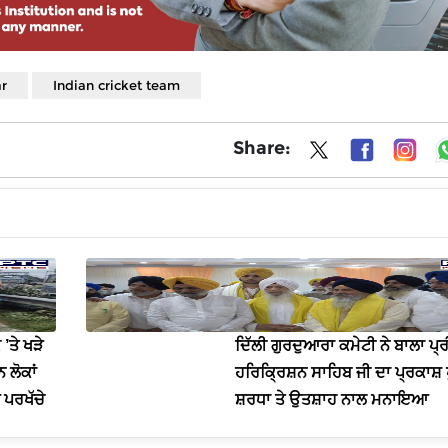
ar
Indian cricket team
Share:
ਤੇ ਖੜੇ
ਦਿੱਲੀ ਗੁਰਦੁਆਰਾ ਕਮੇਟੀ ਨੇ ਬਾਲਾ ਪ੍ਰ
 ਲੋਕਾਂ
ਹਰਿਕ੍ਰਿਸ਼ਨ ਸਾਹਿਬ ਜੀ ਦਾ ਪ੍ਰਕਾਸ਼
 ਪਰਖੱਚੇ
ਸ਼ਰਧਾ ਤੇ ਉਤਸ਼ਾਹ ਨਾਲ ਮਨਾਇਆ