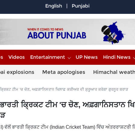
English
|
Punjabi
es
Videos
Entertainment
UP News
Hindi News
ai explosions
Meta apologises
Himachal weat
ਤੀ ਕ੍ਰਿਕਟ ਟੀਮ 'ਚ ਚੋਣ, ਅਫ਼ਗਾਨਿਸਤਾਨ ਖਿਲਾਫ਼ ਕਰੀਅਰ ਦੀ ਸ਼ੁਰੂਆਤ ਕਰੇਗਾ ਗੁਰਨੂਰ ਬਰਾੜ
ਦੀ ਭਾਰਤੀ ਕ੍ਰਿਕਟ ਟੀਮ 'ਚ ਚੋਣ, ਅਫ਼ਗਾਨਿਸਤਾਨ ਖ
ਾੜ
ਵੱਲੋਂ ਭਾਰਤੀ ਕ੍ਰਿਕਟ ਟੀਮ (Indian Cricket Team) ਵਿੱਚ ਅੰਤਰਰਾਸ਼ਟਰੀ 