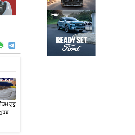
ੀਤਮ ਗੁਰੂ
 ਪੁਰਬ