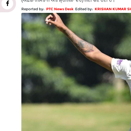
(ਅਫ਼ਗਾਨਿਸਤਾਨ ਅਤੇ ਸ਼੍ਰੀਲੰਕਾ ਦੌਰੇ) ਲਈ ਚੋਣ ਹੋਈ ਹੈ।
Reported by:
PTC News Desk
Edited by:
KRISHAN KUMAR 