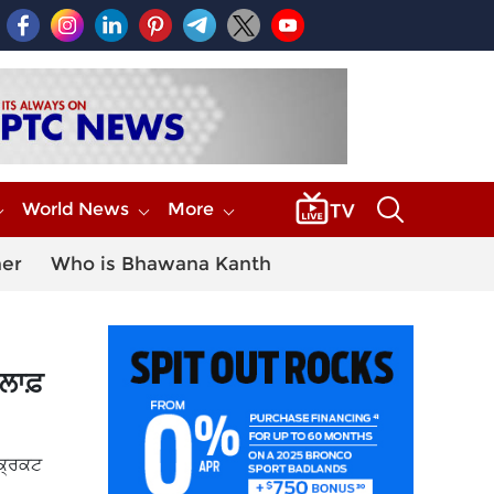
World News
More
her
Who is Bhawana Kanth
ਿਲਾਫ਼
ਕ੍ਰਿਕਟ