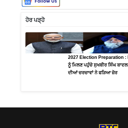
Follow Us
ਹੋਰ ਪੜ੍ਹੋ
2027 Election Preparation :
ਨੂੰ ਮਿਲਣ ਪਹੁੰਚੇ ਸੁਖਬੀਰ ਸਿੰਘ ਬਾਦ
ਦੀਆਂ ਚਰਚਾਵਾਂ ਨੇ ਫੜਿਆ ਜ਼ੋਰ