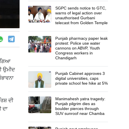
SGPC sends notice to GTC,
warns of legal action over
unauthorised Gurbani
telecast from Golden Temple
Punjab pharmacy paper leak
protest: Police use water
cannons on ABVP, Youth
Congress workers in
Chandigarh
ੋ ਗਿਆ
ਦੀ ਉਮੀਦ
Punjab Cabinet approves 3
ਸੰਭਾਵਨਾ
digital universities, caps
private school fee hike at 5%
Manimahesh yatra tragedy:
ਿਸ਼ ਦੀ
Punjab pilgrim dies as
ੀ ਦਾ
boulder pierces through
SUV sunroof near Chamba
Punjab govt employees