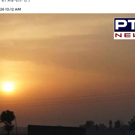
 ਦੀ ਸੰਭਾਵਨਾ ਹੈ।
026 10:12 AM