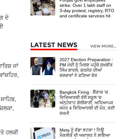
strike: Over 1 lakh staff on
3-day protest; registry, RTO
and certificate services hit
ਗ ਦੇ
ਰੀ
LATEST NEWS
VIEW MORE...
2027 Election Preparation :
PM ਮੋਦੀ ਨੂੰ ਮਿਲਣ ਪਹੁੰਚੇ ਸੁਖਬੀਰ
ਰਿਸ਼ ਜਾਂ
ਸਿੰਘ ਬਾਦਲ, ਗਠਜੋੜ ਦੀਆਂ
ਾਂਸ਼ਹਿਰ,
ਚਰਚਾਵਾਂ ਨੇ ਫੜਿਆ ਜ਼ੋਰ
Bangkok Firing : ਬੈਂਕਾਕ 'ਚ
ਵਿਦਿਆਰਥੀ ਵੱਲੋਂ ਸਕੂਲ 'ਚ
 ਸਾਹਿਬ,
ਅੰਨ੍ਹੇਵਾਹ ਗੋਲੀਬਾਰੀ, ਅਧਿਆਪਕ
਼ਿਲਕਾ,
ਸਮੇਤ 4 ਵਿਦਿਆਰਥੀ ਦੀ ਮੌਤ, ਕਈ
ਜ਼ਖਮੀ
Meta ਨੂੰ ਵੱਡਾ ਝਟਕਾ ! ਨਿਊ
'ਤੇ ਹਲਕੀ
ਮੈਕਸੀਕੋ ਦੀ ਅਦਾਲਤ ਨੇ ਲਾਇਆ