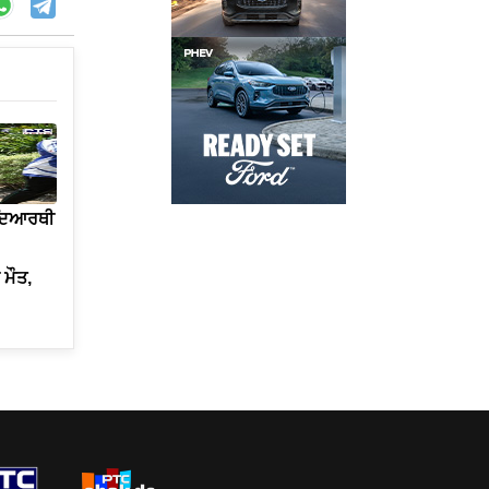
ਿਦਿਆਰਥੀ
ਮੌਤ,