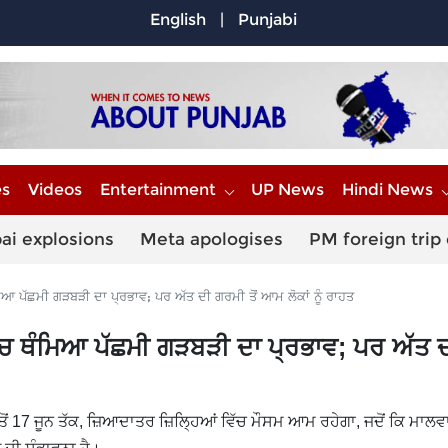
English
|
Punjabi
es
Videos
Entertainment
UP News
Hindi News
ai explosions
Meta apologises
PM foreign trip
ਪੱਛਮੀ ਗੜਬੜੀ ਦਾ ਪ੍ਰਭਾਵ; ਪਰ ਅੱਤ ਦੀ ਗਰਮੀ ਤੋਂ ਆਮ ਲੋਕਾਂ ਨੂੰ ਰਾਹਤ
ਚ ਥੰਮਿਆ ਪੱਛਮੀ ਗੜਬੜੀ ਦਾ ਪ੍ਰਭਾਵ; ਪਰ ਅੱਤ 
ੋਂ 17 ਜੂਨ ਤੱਕ, ਜ਼ਿਆਦਾਤਰ ਜ਼ਿਲ੍ਹਿਆਂ ਵਿੱਚ ਮੌਸਮ ਆਮ ਰਹੇਗਾ, ਜਦੋਂ ਕਿ ਮਾਲਵ