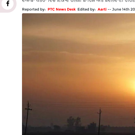
ਦੋਆਬਾ ਖੇਤਰਾਂ ਵਿੱਚ ਇੱਕ-ਦੋ ਹਲਕੀ ਬਾਰਿਸ਼ ਅਤੇ ਬੱਦਲਵਾਈ ਰਹਿਣ
Reported by:
PTC News Desk
Edited by:
Aarti
--
June 14th 2