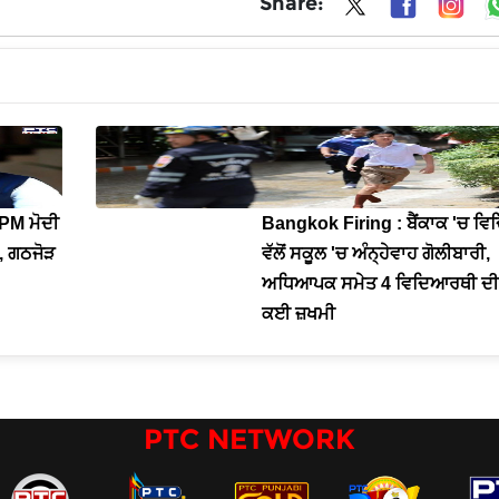
Share:
 PM ਮੋਦੀ
Bangkok Firing : ਬੈਂਕਾਕ 'ਚ ਵ
ਲ, ਗਠਜੋੜ
ਵੱਲੋਂ ਸਕੂਲ 'ਚ ਅੰਨ੍ਹੇਵਾਹ ਗੋਲੀਬਾਰੀ,
ਅਧਿਆਪਕ ਸਮੇਤ 4 ਵਿਦਿਆਰਥੀ ਦੀ 
ਕਈ ਜ਼ਖਮੀ
PTC NETWORK