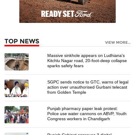
TOP NEWS
VIEW MORE...
Massive sinkhole appears on Ludhiana's
Kitchlu Nagar road, 20-foot-deep collapse
sparks safety fears
SGPC sends notice to GTC, warns of legal
action over unauthorised Gurbani telecast
from Golden Temple
Punjab pharmacy paper leak protest:
Police use water cannons on ABVP, Youth
Congress workers in Chandigarh
Punjab Cabinet approves 3 digital