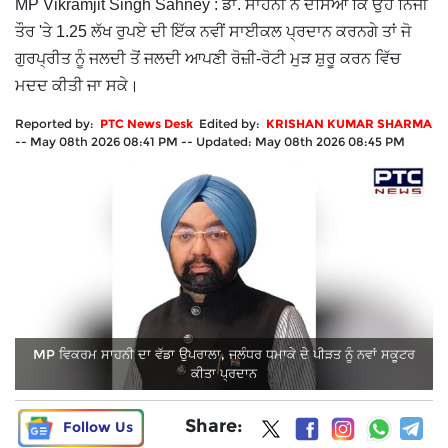
MP Vikramjit Singh Sahney : ਡਾ. ਸਾਹਨੀ ਨੇ ਦੱਸਿਆ ਕਿ ਉਹ ਨਿੱਜੀ
ਤੌਰ 'ਤੇ 1.25 ਲੱਖ ਰੁਪਏ ਦੀ ਇੱਕ ਨਵੀਂ ਸਾਈਕਲ ਪ੍ਰਦਾਨ ਕਰਨਗੇ ਤਾਂ ਜੋ
ਗੁਰਪ੍ਰੀਤ ਨੂੰ ਜਲਦੀ ਤੋਂ ਜਲਦੀ ਆਪਣੀ ਰੋਜ਼ੀ-ਰੋਟੀ ਮੁੜ ਸ਼ੁਰੂ ਕਰਨ ਵਿੱਚ
ਮਦਦ ਕੀਤੀ ਜਾ ਸਕੇ।
Reported by:
PTC News Desk
Edited by:
KRISHAN KUMAR SHARMA
--
May 08th 2026 08:41 PM
--
Updated:
May 08th 2026 08:45 PM
MP ਵਿਕਰਮ ਸਾਹਨੀ ਦਾ ਵੱਡਾ ਉਪਰਾਲਾ, ਜਲੰਧਰ ਧਮਾਕੇ ਦੇ ਪੀੜਤ ਨੂੰ ਨਵਾਂ ਸਕੂਟਰ
ਕੀਤਾ ਪ੍ਰਦਾਨ
Share:
Follow Us