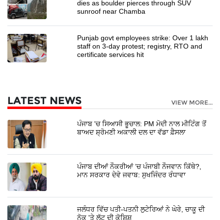
dies as boulder pierces through SUV
sunroof near Chamba
Punjab govt employees strike: Over 1 lakh
staff on 3-day protest; registry, RTO and
certificate services hit
LATEST NEWS
VIEW MORE...
ਪੰਜਾਬ 'ਚ ਸਿਆਸੀ ਭੂਚਾਲ: PM ਮੋਦੀ ਨਾਲ ਮੀਟਿੰਗ ਤੋਂ
ਬਾਅਦ ਸ਼੍ਰੋਮਣੀ ਅਕਾਲੀ ਦਲ ਦਾ ਵੱਡਾ ਫ਼ੈਸਲਾ
ਪੰਜਾਬ ਦੀਆਂ ਨੌਕਰੀਆਂ ’ਚ ਪੰਜਾਬੀ ਨੌਜਵਾਨ ਕਿੱਥੇ?,
ਮਾਨ ਸਰਕਾਰ ਦੇਵੇ ਜਵਾਬ: ਸੁਖਜਿੰਦਰ ਰੰਧਾਵਾ
ਜਲੰਧਰ ਵਿੱਚ ਪਤੀ-ਪਤਨੀ ਲੁਟੇਰਿਆਂ ਨੇ ਘੇਰੇ, ਚਾਕੂ ਦੀ
ਨੋਕ 'ਤੇ ਲੁੱਟ ਦੀ ਕੋਸ਼ਿਸ਼