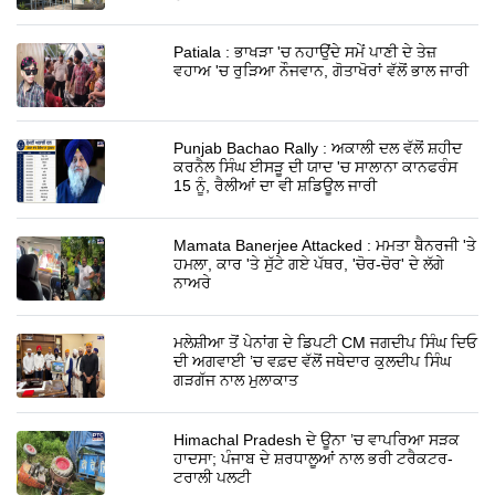
Patiala : ਭਾਖੜਾ 'ਚ ਨਹਾਉਂਦੇ ਸਮੇਂ ਪਾਣੀ ਦੇ ਤੇਜ਼
ਵਹਾਅ 'ਚ ਰੁੜਿਆ ਨੌਜਵਾਨ, ਗੋਤਾਖੋਰਾਂ ਵੱਲੋਂ ਭਾਲ ਜਾਰੀ
Punjab Bachao Rally : ਅਕਾਲੀ ਦਲ ਵੱਲੋਂ ਸ਼ਹੀਦ
ਕਰਨੈਲ ਸਿੰਘ ਈਸੜੂ ਦੀ ਯਾਦ 'ਚ ਸਾਲਾਨਾ ਕਾਨਫਰੰਸ
15 ਨੂੰ, ਰੈਲੀਆਂ ਦਾ ਵੀ ਸ਼ਡਿਊਲ ਜਾਰੀ
Mamata Banerjee Attacked : ਮਮਤਾ ਬੈਨਰਜੀ 'ਤੇ
ਹਮਲਾ, ਕਾਰ 'ਤੇ ਸੁੱਟੇ ਗਏ ਪੱਥਰ, 'ਚੋਰ-ਚੋਰ' ਦੇ ਲੱਗੇ
ਨਾਅਰੇ
ਮਲੇਸ਼ੀਆ ਤੋਂ ਪੇਨਾਂਗ ਦੇ ਡਿਪਟੀ CM ਜਗਦੀਪ ਸਿੰਘ ਦਿਓ
ਦੀ ਅਗਵਾਈ ’ਚ ਵਫ਼ਦ ਵੱਲੋਂ ਜਥੇਦਾਰ ਕੁਲਦੀਪ ਸਿੰਘ
ਗੜਗੱਜ ਨਾਲ ਮੁਲਾਕਾਤ
Himachal Pradesh ਦੇ ਊਨਾ ’ਚ ਵਾਪਰਿਆ ਸੜਕ
ਹਾਦਸਾ; ਪੰਜਾਬ ਦੇ ਸ਼ਰਧਾਲੂਆਂ ਨਾਲ ਭਰੀ ਟਰੈਕਟਰ-
ਟਰਾਲੀ ਪਲਟੀ