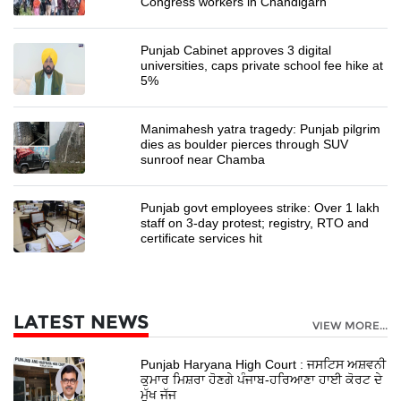
Congress workers in Chandigarh
Punjab Cabinet approves 3 digital
universities, caps private school fee hike at
5%
Manimahesh yatra tragedy: Punjab pilgrim
dies as boulder pierces through SUV
sunroof near Chamba
Punjab govt employees strike: Over 1 lakh
staff on 3-day protest; registry, RTO and
certificate services hit
LATEST NEWS
VIEW MORE...
Punjab Haryana High Court : ਜਸਟਿਸ ਅਸ਼ਵਨੀ
ਕੁਮਾਰ ਮਿਸ਼ਰਾ ਹੋਣਗੇ ਪੰਜਾਬ-ਹਰਿਆਣਾ ਹਾਈ ਕੋਰਟ ਦੇ
ਮੁੱਖ ਜੱਜ