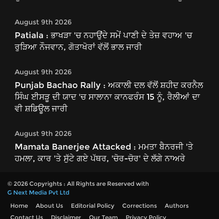
August 9th 2026
Patiala : ਭਾਖੜਾ 'ਚ ਨਹਾਉਂਦੇ ਸਮੇਂ ਪਾਣੀ ਦੇ ਤੇਜ਼ ਵਹਾਅ 'ਚ
ਰੁੜਿਆ ਨੌਜਵਾਨ, ਗੋਤਾਖੋਰਾਂ ਵੱਲੋਂ ਭਾਲ ਜਾਰੀ
August 9th 2026
Punjab Bachao Rally : ਅਕਾਲੀ ਦਲ ਵੱਲੋਂ ਸ਼ਹੀਦ ਕਰਨੈਲ
ਸਿੰਘ ਈਸੜੂ ਦੀ ਯਾਦ 'ਚ ਸਾਲਾਨਾ ਕਾਨਫਰੰਸ 15 ਨੂੰ, ਰੈਲੀਆਂ ਦਾ
ਵੀ ਸ਼ਡਿਊਲ ਜਾਰੀ
August 9th 2026
Mamata Banerjee Attacked : ਮਮਤਾ ਬੈਨਰਜੀ 'ਤੇ
ਹਮਲਾ, ਕਾਰ 'ਤੇ ਸੁੱਟੇ ਗਏ ਪੱਥਰ, 'ਚੋਰ-ਚੋਰ' ਦੇ ਲੱਗੇ ਨਾਅਰੇ
© 2026 Copyrights : All Rights are Reserved with
G Next Media Pvt Ltd
Home
About Us
Editorial Policy
Corrections
Authors
Contact Us
Disclaimer
Our Team
Privacy Policy