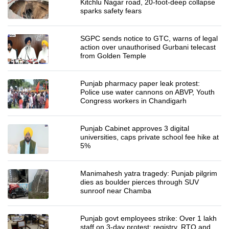
Kitchlu Nagar road, 20-foot-deep collapse
sparks safety fears
SGPC sends notice to GTC, warns of legal
action over unauthorised Gurbani telecast
from Golden Temple
Punjab pharmacy paper leak protest:
Police use water cannons on ABVP, Youth
Congress workers in Chandigarh
Punjab Cabinet approves 3 digital
universities, caps private school fee hike at
5%
Manimahesh yatra tragedy: Punjab pilgrim
dies as boulder pierces through SUV
sunroof near Chamba
Punjab govt employees strike: Over 1 lakh
staff on 3-day protest; registry, RTO and