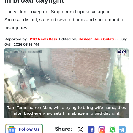
in broad daylight
The victim, Lovepreet Singh from Lopoke village in
Amritsar district, suffered severe burns and succumbed to
his injuries.
Reported by:
PTC News Desk
Edited by:
Jasleen Kaur Gulati
--
July
04th 2026 06:16 PM
Tarn Taran horror: Man, while trying to bring wife home, dies
after brother-in-law sets him ablaze in broad daylight
Share:
Follow Us