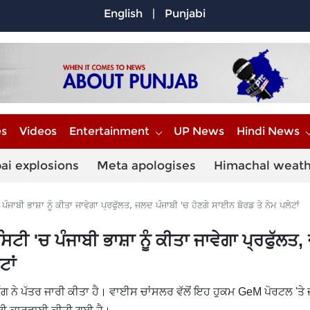
English
|
Punjabi
es
Videos
Entertainment
UP News
Hindi News
ai explosions
Meta apologises
Himachal weat
ਾਬੀ ਭਾਸ਼ਾ ਨੂੰ ਕੀਤਾ ਜਾਵੇਗਾ ਪ੍ਰਫੁੱਲਤ, ਜਲਦ ਪੰਜਾਬੀ 'ਚ ਹੋਣਗੇ ਸਾਈਨ ਬੋਰਡ ਤੇ ਨੇਮ ਪਲੇਟਾਂ
ਟੀ 'ਚ ਪੰਜਾਬੀ ਭਾਸ਼ਾ ਨੂੰ ਕੀਤਾ ਜਾਵੇਗਾ ਪ੍ਰਫੁੱਲਤ
ਟਾਂ
ੱਗ ਨੇ ਪੱਤਰ ਜਾਰੀ ਕੀਤਾ ਹੈ। ਵਾਈਸ ਚਾਂਸਲਰ ਵੱਲੋਂ ਇਹ ਹੁਕਮ GeM ਪੋਰਟਲ 'ਤੇ 