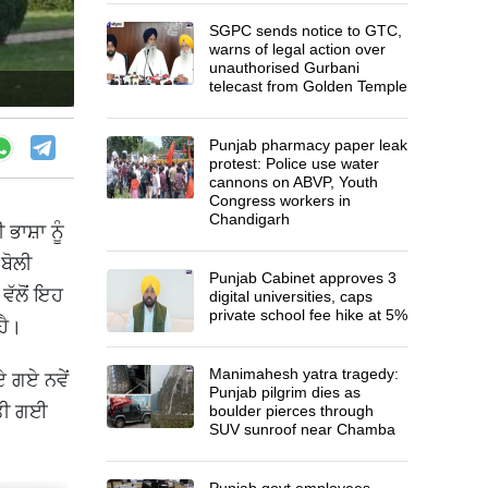
SGPC sends notice to GTC,
warns of legal action over
unauthorised Gurbani
telecast from Golden Temple
Punjab pharmacy paper leak
protest: Police use water
cannons on ABVP, Youth
Congress workers in
Chandigarh
ਭਾਸ਼ਾ ਨੂੰ
ਬੋਲੀ
Punjab Cabinet approves 3
ਵੱਲੋਂ ਇਹ
digital universities, caps
private school fee hike at 5%
ਹੈ।
Manimahesh yatra tragedy:
 ਗਏ ਨਵੇਂ
Punjab pilgrim dies as
ੱਤੀ ਗਈ
boulder pierces through
SUV sunroof near Chamba
Punjab govt employees