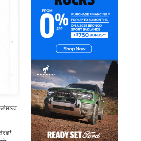
 ਚਾਂਸਲਰ
ੋਰਡਾਂ