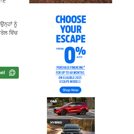
ਗਾਏ
੍ਹਾਂ ਨੂੰ
੍ਰੇਲ ਵਿੱਚ
el