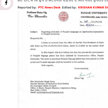
ਗਏ ਹਨ, ਜੋ ਕਿ ਉਪ ਰਾਸ਼ਟਰਪਤੀ ਦਫ਼ਤਰ ਤੋਂ ਮਿਲੇ ਪੱਤਰ ਉਪਰੰਤ 
Reported by:
PTC News Desk
Edited by:
KRISHAN KUMAR 