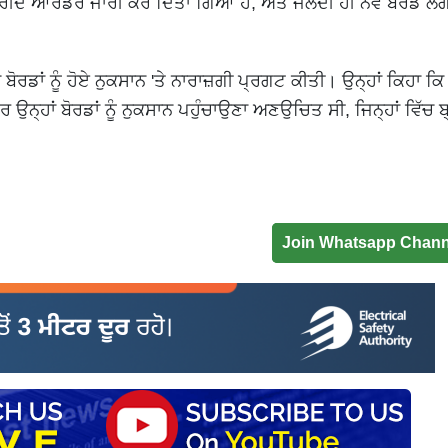
 ਖਰੀਦ ਆਰਡਰ ਜਾਰੀ ਕਰ ਦਿੱਤਾ ਗਿਆ ਹੈ, ਅਤੇ ਜਲਦੀ ਹੀ ਨਵੇਂ ਬੋਰਡ ਲ
ਾਂ ਨੂੰ ਹੋਏ ਨੁਕਸਾਨ 'ਤੇ ਨਾਰਾਜ਼ਗੀ ਪ੍ਰਗਟ ਕੀਤੀ। ਉਨ੍ਹਾਂ ਕਿਹਾ ਕਿ ਉਨ
ਪਰ ਉਨ੍ਹਾਂ ਬੋਰਡਾਂ ਨੂੰ ਨੁਕਸਾਨ ਪਹੁੰਚਾਉਣਾ ਅਣਉਚਿਤ ਸੀ, ਜਿਨ੍ਹਾਂ ਵਿੱਚ ਬ
Join Whatsapp Chann