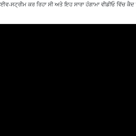
 ਲਾਈਵ-ਸਟ੍ਰੀਮ ਕਰ ਰਿਹਾ ਸੀ ਅਤੇ ਇਹ ਸਾਰਾ ਹੰਗਾਮਾ ਵੀਡੀਓ ਵਿੱਚ ਕੈਦ 