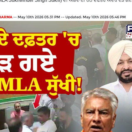
ੱਖੀ (MLA Sukhwinder Singh Sukhi) ਦੀ ਅਗਵਾਈ ਹੇਠ ਦਫਤਰ ਅੰਦਰ ਵੜ ਗਏ
SHARMA
--
May 10th 2026 05:31 PM
--
Updated:
May 10th 2026 05:46 PM