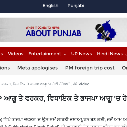
English
|
Punjabi
es
Videos
Entertainment
UP News
Hindi News
ions
Meta apologises
PM foreign trip cost
O
ਵਰਕਰ, ਵਿਧਾਇਕ ਤੇ ਭਾਜਪਾ ਆਗੂ 'ਚ ਹੋਈ ਹੱਥੋਪਾਈ, ਵੇਖੋ Video
 ਆਗੂ ਤੇ ਵਰਕਰ, ਵਿਧਾਇਕ ਤੇ ਭਾਜਪਾ ਆਗੂ 'ਚ ਹ
) ਵਿਖੇ ਭਾਜਪਾ ਦਫਤਰ 'ਚ ਉਸ ਸਮੇਂ ਸਥਿਤੀ ਤਣਾਅਪੂਰਨ ਬਣ ਗਈ, ਜਦੋਂ ਆਮ 