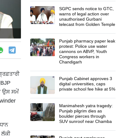
SGPC sends notice to GTC,
warns of legal action over
unauthorised Gurbani
telecast from Golden Temple
Punjab pharmacy paper leak
protest: Police use water
cannons on ABVP, Youth
Congress workers in
Chandigarh
ਗ੍ਰਿਫ਼ਤਾਰੀ
Punjab Cabinet approves 3
 (BJP
digital universities, caps
private school fee hike at 5%
 ਉਸ ਸਮੇਂ
hwinder
Manimahesh yatra tragedy:
Punjab pilgrim dies as
boulder pierces through
SUV sunroof near Chamba
ਰਧਾਨ
 ਲੱਕੀ
Punjab govt employees