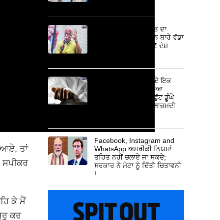
ਵਿੱਚ 10 ਸਾਲ ਦੀ ਸਜ਼ਾ
RSS ਮੁਖੀ ਮੋਹਨ ਭਾਗਵਤ ਦਾ
ਜੰਤਰ-ਮੰਤਰ ਦੇ ਪ੍ਰਦਰਸ਼ਨ ਬਾਰੇ ਵੱਡਾ
ਬਿਆਨ ; ਕਿਹਾ- Gen-Z ਦੇਸ਼
ਵਿਰੋਧੀ ਨਹੀਂ ਹਨ
Mandi Gobindgarh ਦੇ ਇਕ
ਮਿਲਕ ਪਲਾਂਟ ’ਚ ਵਾਪਰਿਆ
ਦਰਦਨਾਕ ਹਾਦਸਾ ; 20 ਫੁੱਟ ਡੂੰਘੇ
ਟੈਂਕ ’ਚ ਡਿੱਗਣ ਕਾਰਨ ਮੁਲਾਜ਼ਮਦੀ
ਮੌਤ
Facebook, Instagram and
 ਆਏ, ਤਾਂ
WhatsApp ਅਮਰੀਕੀ ਨਿਯਮਾਂ
ਤਹਿਤ ਨਹੀਂ ਚਲਾਏ ਜਾ ਸਕਦੇ;
ਤੇ ਸਪੀਕਰ
ਸਰਕਾਰ ਨੇ ਮੇਟਾ ਨੂੰ ਦਿੱਤੀ ਚਿਤਾਵਨੀ
!
ਿ ਕੇ ਮੈਂ
ੁਰੂ ਕਰ