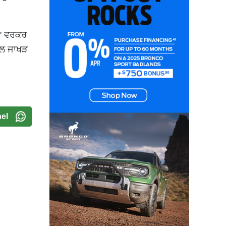
ਪ' ਵਰਕਰ
ੀਲ ਜਾਖੜ
el