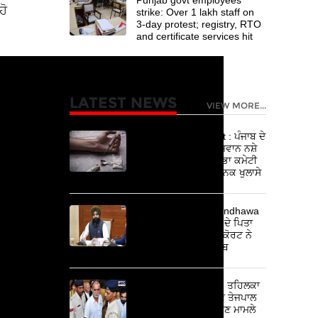
ਹੋ
strike: Over 1 lakh staff on
3-day protest; registry, RTO
and certificate services hit
LATEST NEWS
VIEW MORE...
Punjab Drug Report : ਪੰਜਾਬ ਦੇ
65 ਪ੍ਰਤੀਸ਼ਤ ਤੋਂ ਵੱਧ ਨੌਜਵਾਨ ਨਸ਼ੇ
ਦੀ ਲਪੇਟ 'ਚ ! ਵਿਧਾਨ ਸਭਾ ਕਮੇਟੀ
ਦੀ ਰਿਪੋਰਟ 'ਚ ਹੈਰਾਨੀਜਨਕ ਖੁਲਾਸੇ
DM Gagandeep Randhawa
Case : ਲਾਲਜੀਤ ਭੁੱਲਰ ਦੇ ਪਿਤਾ
ਨਹੀਂ ਮਿਲੀ ਰਾਹਤ, ਹਾਈਕੋਰਟ ਨੇ
ਫੋਨ ਰਿਕਾਰਡ ਕੀਤਾ ਤਲਬ
Tarun Tejpal News : ਤਹਿਲਕਾ
ਦੇ ਸਾਬਕਾ ਸੰਪਾਦਕ ਤਰੁਣ ਤੇਜਪਾਲ
ਦੋਸ਼ੀ ਕਰਾਰ; ਜਿਨਸੀ ਸ਼ੋਸ਼ਣ ਮਾਮਲੇ