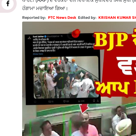
ਪਾਰਟੀ (AAP) ਦੇ ਵਰਕਰਾਂ ਵੱਲੋਂ ਵਿਧਾਇਕ ਸੁਖਵਿੰਦਰ ਸਿੰਘ ਸੁ
ਹੰਗਾਮਾ ਮਚਾਇਆ ਗਿਆ।
Reported by:
PTC News Desk
Edited by:
KRISHAN KUMAR 