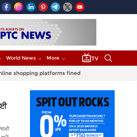
World News
More
nline shopping platforms fined
ੋਈ
ਆਦਮੀ