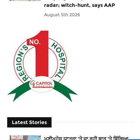
radar; witch-hunt, says AAP
August 5th 2026
Latest Stories
ਮਣੀਮਹੇਸ਼ ਯਾਤਰਾ ‘ਤੇ ਜਾ ਰਹੀ ਥਾਰ ‘ਤੇ ਡਿੱਗਿਆ