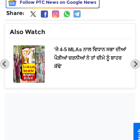
Follow PTC News on Google News
Share:
Also Watch
 ...!
'ਜੇ 4-5 MLAs ਨਾਲ ਵਿਧਾਨ ਸਭਾ ਦੀਆਂ
ਗੱਲਾਂ
ਪੌੜੀਆਂ ਚੜਨੀਆਂ ਨੇ ਤਾਂ ਚੀਮੇ ਨੂੰ ਬਾਹਰ
ਕੱਢੋ'