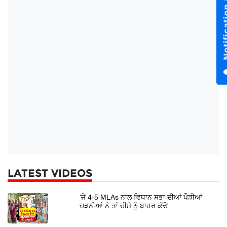
LATEST VIDEOS
'ਜੇ 4-5 MLAs ਨਾਲ ਵਿਧਾਨ ਸਭਾ ਦੀਆਂ ਪੌੜੀਆਂ
ਚੜਨੀਆਂ ਨੇ ਤਾਂ ਚੀਮੇ ਨੂੰ ਬਾਹਰ ਕੱਢੋ'