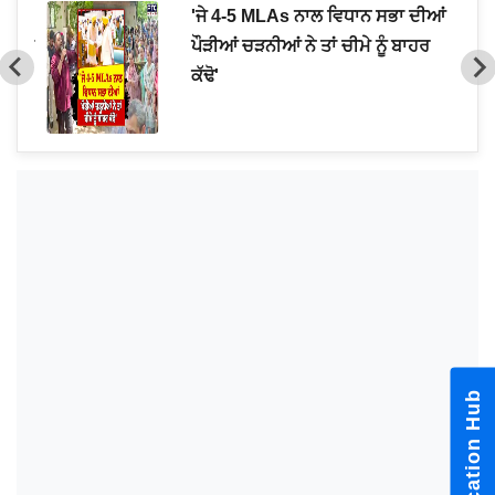
 ...!
'ਜੇ 4-5 MLAs ਨਾਲ ਵਿਧਾਨ ਸਭਾ ਦੀਆਂ
ਗੱਲਾਂ
ਪੌੜੀਆਂ ਚੜਨੀਆਂ ਨੇ ਤਾਂ ਚੀਮੇ ਨੂੰ ਬਾਹਰ
ਕੱਢੋ'
Notification Hub