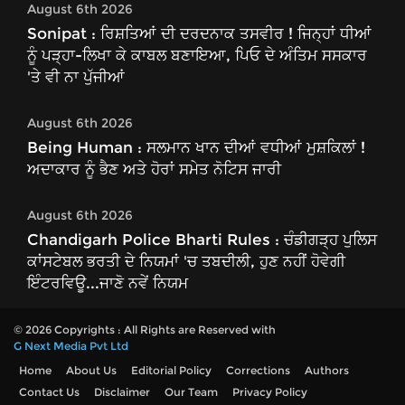
August 6th 2026
Sonipat : ਰਿਸ਼ਤਿਆਂ ਦੀ ਦਰਦਨਾਕ ਤਸਵੀਰ ! ਜਿਨ੍ਹਾਂ ਧੀਆਂ
ਨੂੰ ਪੜ੍ਹਾ-ਲਿਖਾ ਕੇ ਕਾਬਲ ਬਣਾਇਆ, ਪਿਓ ਦੇ ਅੰਤਿਮ ਸਸਕਾਰ
'ਤੇ ਵੀ ਨਾ ਪੁੱਜੀਆਂ
August 6th 2026
Being Human : ਸਲਮਾਨ ਖਾਨ ਦੀਆਂ ਵਧੀਆਂ ਮੁਸ਼ਕਿਲਾਂ !
ਅਦਾਕਾਰ ਨੂੰ ਭੈਣ ਅਤੇ ਹੋਰਾਂ ਸਮੇਤ ਨੋਟਿਸ ਜਾਰੀ
August 6th 2026
Chandigarh Police Bharti Rules : ਚੰਡੀਗੜ੍ਹ ਪੁਲਿਸ
ਕਾਂਸਟੇਬਲ ਭਰਤੀ ਦੇ ਨਿਯਮਾਂ 'ਚ ਤਬਦੀਲੀ, ਹੁਣ ਨਹੀਂ ਹੋਵੇਗੀ
ਇੰਟਰਵਿਊ...ਜਾਣੋ ਨਵੇਂ ਨਿਯਮ
© 2026 Copyrights : All Rights are Reserved with
G Next Media Pvt Ltd
Home
About Us
Editorial Policy
Corrections
Authors
Contact Us
Disclaimer
Our Team
Privacy Policy