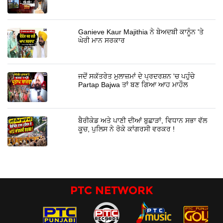
Ganieve Kaur Majithia ਨੇ ਬੇਅਦਬੀ ਕਾਨੂੰਨ 'ਤੇ
ਘੇਰੀ ਮਾਨ ਸਰਕਾਰ
ਜਦੋਂ ਸਕੱਤਰੇਤ ਮੁਲਾਜ਼ਮਾਂ ਦੇ ਪ੍ਰਦਰਸ਼ਨ 'ਚ ਪਹੁੰਚੇ
Partap Bajwa ਤਾਂ ਬਣ ਗਿਆ ਆਹ ਮਾਹੌਲ
ਬੈਰੀਕੇਡ ਅਤੇ ਪਾਣੀ ਦੀਆਂ ਬੁਛਾੜਾਂ, ਵਿਧਾਨ ਸਭਾ ਵੱਲ
ਕੂਚ, ਪੁਲਿਸ ਨੇ ਰੋਕੇ ਕਾਂਗਰਸੀ ਵਰਕਰ !
PTC NETWORK