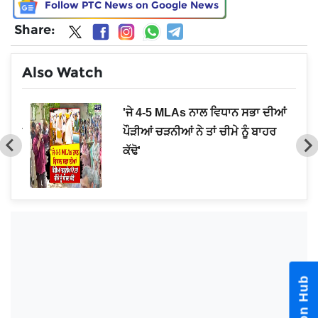
Follow PTC News on Google News
Share:
Also Watch
 ...!
'ਜੇ 4-5 MLAs ਨਾਲ ਵਿਧਾਨ ਸਭਾ ਦੀਆਂ
ਗੱਲਾਂ
ਪੌੜੀਆਂ ਚੜਨੀਆਂ ਨੇ ਤਾਂ ਚੀਮੇ ਨੂੰ ਬਾਹਰ
ਕੱਢੋ'