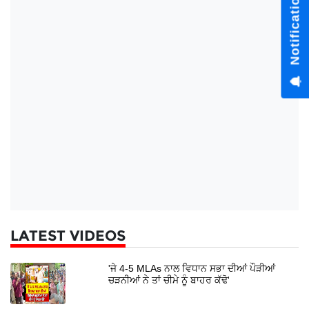
Notification Hub
LATEST VIDEOS
'ਜੇ 4-5 MLAs ਨਾਲ ਵਿਧਾਨ ਸਭਾ ਦੀਆਂ ਪੌੜੀਆਂ
ਚੜਨੀਆਂ ਨੇ ਤਾਂ ਚੀਮੇ ਨੂੰ ਬਾਹਰ ਕੱਢੋ'