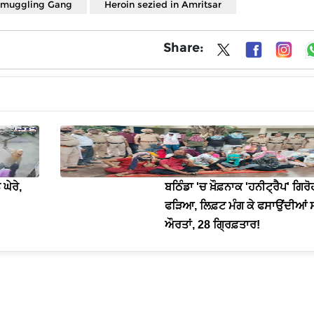
Smuggling Gang
Heroin sezied in Amritsar
Share:
ਘੇਰੇ,
ਬਠਿੰਡਾ 'ਚ ਖ਼ੌਫ਼ਨਾਕ 'ਹਨੀਟ੍ਰੈਪ' ਗਿਰੋ
ਫੜਿਆ, ਲਿਫ਼ਟ ਮੰਗ ਕੇ ਫਸਾਉਂਦੀਆਂ
ਔਰਤਾਂ, 28 ਗ੍ਰਿਫ਼ਤਾਰ!