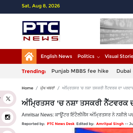
Sat, Aug 8, 2026
English News
Politics
Visual Stori
Punjab MBBS fee hike
Dubai 
Trending:
Home
ਮੁੱਖ ਖਬਰਾਂ
ਅੰਮ੍ਰਿਤਸਰ ’ਚ ਨਸ਼ਾ ਤਸਕਰੀ ਨੈੱਟਵਰਕ ਦਾ ਪਰਦਾਫ
er
ਅੰਮ੍ਰਿਤਸਰ ’ਚ ਨਸ਼ਾ ਤਸਕਰੀ ਨੈੱਟਵਰਕ ਦ
Amritsar News: ਕਾਊਂਟਰ ਇੰਟੈਲੀਜੈਂਸ ਅੰਮ੍ਰਿਤਸਰ ਨੇ ਨਸ਼ੀਲੇ 
Reported by:
PTC News Desk
Edited by:
Amritpal Singh
--
Ju