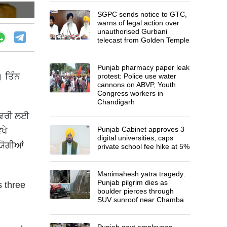
SGPC sends notice to GTC,
warns of legal action over
unauthorised Gurbani
telecast from Golden Temple
Punjab pharmacy paper leak
। ਤਿੰਨ
protest: Police use water
cannons on ABVP, Youth
Congress workers in
Chandigarh
ਲੀਵਰੀ ਲਈ
Punjab Cabinet approves 3
ਖੇ
digital universities, caps
ਯੋਗੀਆਂ
private school fee hike at 5%
Manimahesh yatra tragedy:
Punjab pilgrim dies as
s three
boulder pierces through
SUV sunroof near Chamba
Punjab govt employees