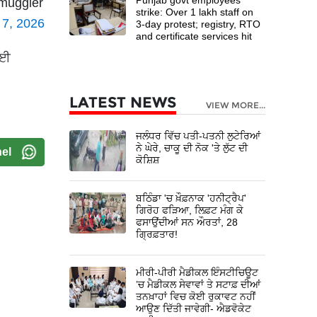
smuggler
strike: Over 1 lakh staff on
 7, 2026
3-day protest; registry, RTO
and certificate services hit
ਲਈ
LATEST NEWS
VIEW MORE...
ਜਲੰਧਰ ਵਿੱਚ ਪਤੀ-ਪਤਨੀ ਲੁਟੇਰਿਆਂ
ਨੇ ਘੇਰੇ, ਚਾਕੂ ਦੀ ਨੋਕ 'ਤੇ ਲੁੱਟ ਦੀ
el
ਕੋਸ਼ਿਸ਼
ਬਠਿੰਡਾ 'ਚ ਖ਼ੌਫ਼ਨਾਕ 'ਹਨੀਟ੍ਰੈਪ'
ਗਿਰੋਹ ਫੜਿਆ, ਲਿਫ਼ਟ ਮੰਗ ਕੇ
ਫਸਾਉਂਦੀਆਂ ਸਨ ਔਰਤਾਂ, 28
ਗ੍ਰਿਫ਼ਤਾਰ!
ਮੀਰੀ-ਪੀਰੀ ਮੈਡੀਕਲ ਇੰਸਟੀਚਿਊਟ
’ਚ ਮੈਡੀਕਲ ਸੇਵਾਵਾਂ ਤੇ ਸਟਾਫ਼ ਦੀਆਂ
ਤਨਖ਼ਾਹਾਂ ਵਿਚ ਕੋਈ ਰੁਕਾਵਟ ਨਹੀਂ
ਆਉਣ ਦਿੱਤੀ ਜਾਵੇਗੀ- ਐਡਵੋਕੇਟ