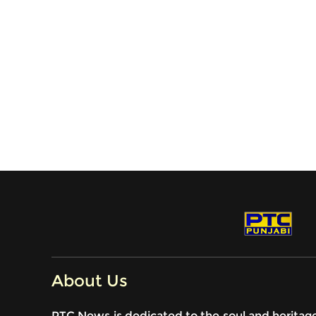
About Us
PTC News is dedicated to the soul and heritag