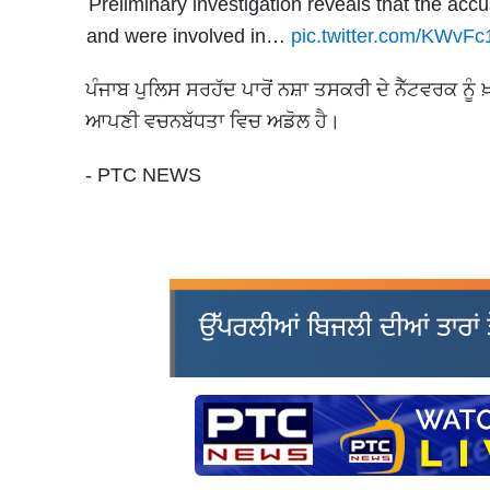
Preliminary investigation reveals that the acc
and were involved in…
pic.twitter.com/KWvF
ਪੰਜਾਬ ਪੁਲਿਸ ਸਰਹੱਦ ਪਾਰੋਂ ਨਸ਼ਾ ਤਸਕਰੀ ਦੇ ਨੈੱਟਵਰਕ ਨੂ
ਆਪਣੀ ਵਚਨਬੱਧਤਾ ਵਿਚ ਅਡੋਲ ਹੈ।
- PTC NEWS