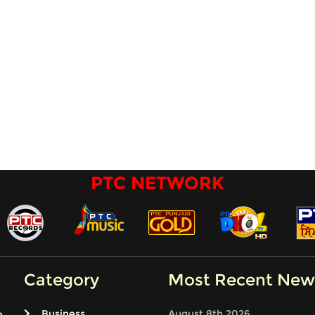
PTC NETWORK
Category
Most Recent New
Business
August 8th 2026
e