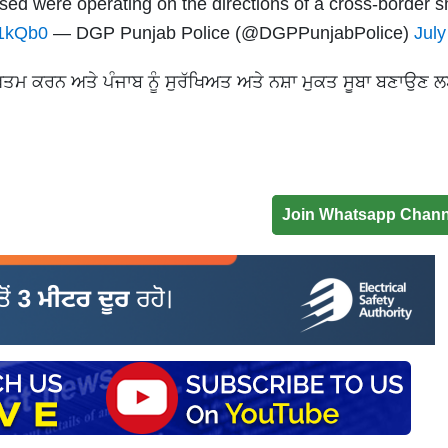
used were operating on the directions of a cross-border 
c1kQb0
— DGP Punjab Police (@DGPPunjabPolice)
July
ੰ ਖ਼ਤਮ ਕਰਨ ਅਤੇ ਪੰਜਾਬ ਨੂੰ ਸੁਰੱਖਿਅਤ ਅਤੇ ਨਸ਼ਾ ਮੁਕਤ ਸੂਬਾ ਬਣਾਉਣ 
Join Whatsapp Chann