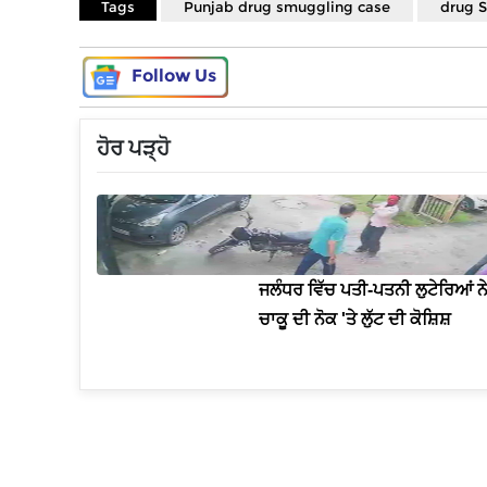
Tags
Punjab drug smuggling case
drug 
Follow Us
ਹੋਰ ਪੜ੍ਹੋ
ਜਲੰਧਰ ਵਿੱਚ ਪਤੀ-ਪਤਨੀ ਲੁਟੇਰਿਆਂ ਨੇ 
ਚਾਕੂ ਦੀ ਨੋਕ 'ਤੇ ਲੁੱਟ ਦੀ ਕੋਸ਼ਿਸ਼