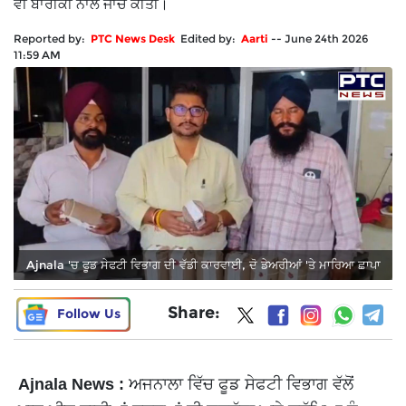
ਵੀ ਬਾਰੀਕੀ ਨਾਲ ਜਾਂਚ ਕੀਤੀ।
Reported by:
PTC News Desk
Edited by:
Aarti
--
June 24th 2026
11:59 AM
Ajnala 'ਚ ਫੂਡ ਸੇਫਟੀ ਵਿਭਾਗ ਦੀ ਵੱਡੀ ਕਾਰਵਾਈ, ਦੋ ਡੇਅਰੀਆਂ 'ਤੇ ਮਾਰਿਆ ਛਾਪਾ
Share:
Follow Us
Ajnala News :
ਅਜਨਾਲਾ ਵਿੱਚ ਫੂਡ ਸੇਫਟੀ ਵਿਭਾਗ ਵੱਲੋਂ