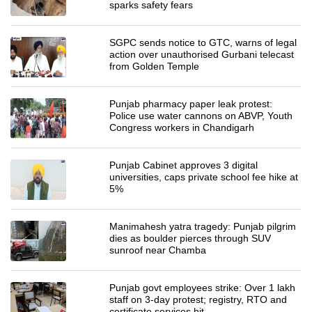
sparks safety fears
SGPC sends notice to GTC, warns of legal
action over unauthorised Gurbani telecast
from Golden Temple
Punjab pharmacy paper leak protest:
Police use water cannons on ABVP, Youth
Congress workers in Chandigarh
Punjab Cabinet approves 3 digital
universities, caps private school fee hike at
5%
Manimahesh yatra tragedy: Punjab pilgrim
dies as boulder pierces through SUV
sunroof near Chamba
Punjab govt employees strike: Over 1 lakh
staff on 3-day protest; registry, RTO and
certificate services hit