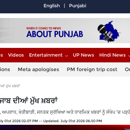
English
|
Punjabi
es
Videos
Entertainment
UP News
Hindi News
ions
Meta apologises
PM foreign trip cost
O
ਂ ਮੁੱਖ ਖ਼ਬਰਾਂ
ਾਬ ਦੀਆਂ ਮੁੱਖ ਖ਼ਬਰਾਂ
ਾਂ, ਅਪਰਾਧ, ਖੇਤੀਬਾੜੀ, ਜਨਤਕ ਸੁਰੱਖਿਆ ਅਤੇ ਧਾਰਮਿਕ ਖਬਰਾਂ ਨੂੰ ਸੰਖੇਪ ’ਚ ਪੜ੍ਹ
ly 01st 2026 02:07 PM
--
Updated:
July 01st 2026 06:50 PM