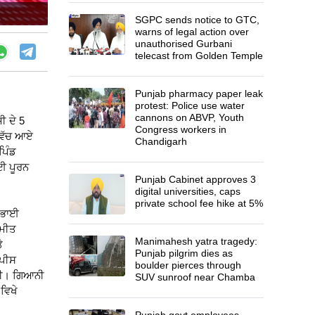
SGPC sends notice to GTC,
warns of legal action over
unauthorised Gurbani
telecast from Golden Temple
Punjab pharmacy paper leak
protest: Police use water
cannons on ABVP, Youth
ੀ ਦੇ 5
Congress workers in
 ਵਿੱਚ ਆਏ
Chandigarh
ਪਿੰਡ
ਲਈ ਪੂਰਨ
Punjab Cabinet approves 3
digital universities, caps
private school fee hike at 5%
ੀ ਭਾਈ
 ਮੀਤ
Manimahesh yatra tragedy:
ੇ
Punjab pilgrim dies as
 ਪੀਸ
boulder pierces through
ਵੇਗੀ। ਗਿਆਨੀ
SUV sunroof near Chamba
ਵਿਖੇ
Punjab govt employees