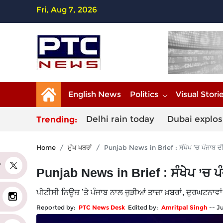
Fri, Aug 7, 2026
English News
Politics
Visual Stori
Delhi rain today
Dubai explos
Trending:
Home
ਮੁੱਖ ਖਬਰਾਂ
Punjab News in Brief : ਸੰਖੇਪ ’ਚ ਪੰਜਾਬ ਦੀਆ
er
Punjab News in Brief : ਸੰਖੇਪ ’ਚ ਪੰਜ
ਪੀਟੀਸੀ ਨਿਊਜ਼ ’ਤੇ ਪੰਜਾਬ ਨਾਲ ਜੁੜੀਆਂ ਤਾਜ਼ਾ ਖ਼ਬਰਾਂ, ਦੁਰਘਟਨਾਵ
Reported by:
PTC News Desk
Edited by:
Amritpal Singh
--
Ju