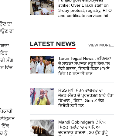
strike: Over 1 lakh staff on
3-day protest; registry, RTO
and certificate services hit
ਾਉਣ ਦਾ
ਟਾਉਣ ਦਾ
LATEST NEWS
VIEW MORE...
 ਸਕਦਾ,
। ਇਹ
Tarun Tejpal News : ਤਹਿਲਕਾ
 ਦੀ ਮੰਗ
ਦੇ ਸਾਬਕਾ ਸੰਪਾਦਕ ਤਰੁਣ ਤੇਜਪਾਲ
ਟ ਵਿੱਚ
ਦੋਸ਼ੀ ਕਰਾਰ; ਜਿਨਸੀ ਸ਼ੋਸ਼ਣ ਮਾਮਲੇ
ਵਿੱਚ 10 ਸਾਲ ਦੀ ਸਜ਼ਾ
RSS ਮੁਖੀ ਮੋਹਨ ਭਾਗਵਤ ਦਾ
ਜੰਤਰ-ਮੰਤਰ ਦੇ ਪ੍ਰਦਰਸ਼ਨ ਬਾਰੇ ਵੱਡਾ
ਬਿਆਨ ; ਕਿਹਾ- Gen-Z ਦੇਸ਼
ਵਿਰੋਧੀ ਨਹੀਂ ਹਨ
ਅਧਿਕਾਰੀ
ਿਲੀਭੁਗਤ
Mandi Gobindgarh ਦੇ ਇਕ
ੇ ਇੱਕ
ਮਿਲਕ ਪਲਾਂਟ ’ਚ ਵਾਪਰਿਆ
ਦਰਦਨਾਕ ਹਾਦਸਾ ; 20 ਫੁੱਟ ਡੂੰਘੇ
 ਨੂੰ