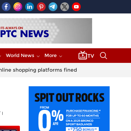
World News
More
nline shopping platforms fined
ੋ।