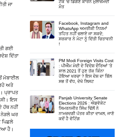
ਟੈਂਕ ’ਚ ਡਿੱਗਣ ਕਾਰਨ ਮੁਲਾਜ਼ਮਦੀ
ੀਤੀ ਜਾ
ਮੌਤ
Facebook, Instagram and
WhatsApp ਅਮਰੀਕੀ ਨਿਯਮਾਂ
ਤਹਿਤ ਨਹੀਂ ਚਲਾਏ ਜਾ ਸਕਦੇ;
ਸਰਕਾਰ ਨੇ ਮੇਟਾ ਨੂੰ ਦਿੱਤੀ ਚਿਤਾਵਨੀ
!
ਿੱਤੀ ਗਈ
ਦੇਸ਼ ਦਿੱਤਾ
PM Modi Foreign Visits Cost
: ਪੀਐੱਮ ਮੋਦੀ ਦੇ ਵਿਦੇਸ਼ ਦੌਰਿਆਂ ’ਤੇ
ਸਾਲ 2021 ਤੋਂ ਹੁਣ ਤੱਕ ਕਿੰਨਾ
ਹੋਇਆ ਖਰਚਾ ? ਇਸ ਦੇਸ਼ ਦਾ ਬਿੱਲ
ੋਂ ਮੋਬਾਈਲ
ਸਭ ਤੋਂ ਵੱਧ, ਦੇਖੋ ਲਿਸਟ
ਹੇ ਅਤੇ
ੈ। ਪ੍ਰਾਪਤ
Panjab University Senate
ਹੀ ਸੀ। ਇਸ
Elections 2026 : ਐਡਵੋਕੇਟ
 ਹੱਥ ਨਹੀਂ
ਸਿਮਰਨਜੀਤ ਸਿੰਘ ਢਿੱਲੋਂ ਨੇ
ਨਾਮਜ਼ਦਗੀ ਪੱਤਰ ਕੀਤਾ ਦਾਖ਼ਲ, ਜਾਣੋ
 ਨੇੜਲੇ ਘਰ
ਕਦੋਂ ਹੈ ਵੋਟਿੰਗ
ਿ ਪਿਛਲੇ
ੋਇਆ ਹੈ।