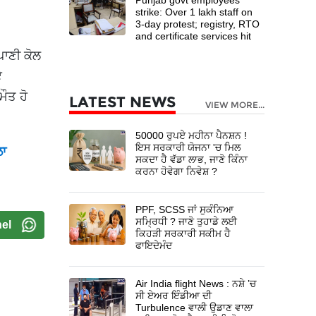
strike: Over 1 lakh staff on
3-day protest; registry, RTO
and certificate services hit
ਪਾਣੀ ਕੋਲ
ਏ
ਮੌਤ ਹੋ
LATEST NEWS
VIEW MORE...
50000 ਰੁਪਏ ਮਹੀਨਾ ਪੈਨਸ਼ਨ !
ਇਸ ਸਰਕਾਰੀ ਯੋਜਨਾ 'ਚ ਮਿਲ
ਲਾ
ਸਕਦਾ ਹੈ ਵੱਡਾ ਲਾਭ, ਜਾਣੋ ਕਿੰਨਾ
ਕਰਨਾ ਹੋਵੇਗਾ ਨਿਵੇਸ਼ ?
PPF, SCSS ਜਾਂ ਸੁਕੰਨਿਆ
ਸਮ੍ਰਿਧੀ ? ਜਾਣੋ ਤੁਹਾਡੇ ਲਈ
el
ਕਿਹੜੀ ਸਰਕਾਰੀ ਸਕੀਮ ਹੈ
ਫਾਇਦੇਮੰਦ
Air India flight News : ਨਸ਼ੇ ’ਚ
ਸੀ ਏਅਰ ਇੰਡੀਆ ਦੀ
Turbulence ਵਾਲੀ ਉਡਾਣ ਵਾਲਾ