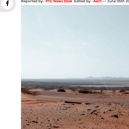
Reported by:
PTC News Desk
Edited by:
Aarti
--
June 05th 2