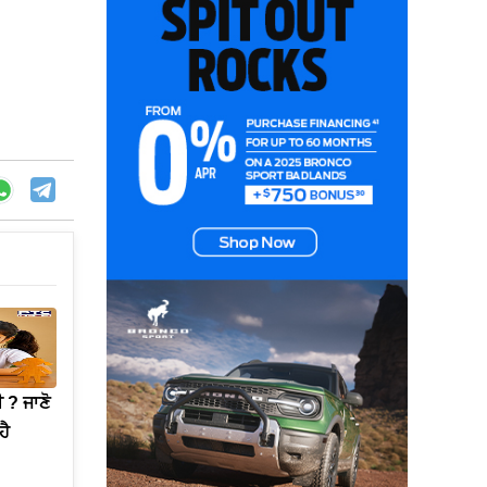
 ? ਜਾਣੋ
ਹੈ