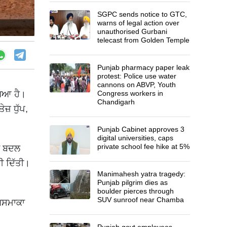
SGPC sends notice to GTC,
warns of legal action over
unauthorised Gurbani
telecast from Golden Temple
Punjab pharmacy paper leak
protest: Police use water
cannons on ABVP, Youth
ਖਿਆ ਹੈ।
Congress workers in
Chandigarh
਼ ਧੁੱਪ,
Punjab Cabinet approves 3
digital universities, caps
private school fee hike at 5%
ਚ ਬਦਲ
ੀ ਦਿੱਤੀ।
Manimahesh yatra tragedy:
Punjab pilgrim dies as
boulder pierces through
SUV sunroof near Chamba
 ਅਸਮਾਕਾ
Punjab govt employees