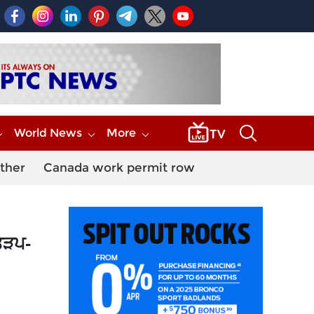
World News
More
ther
Canada work permit row
ਤੜਪ-