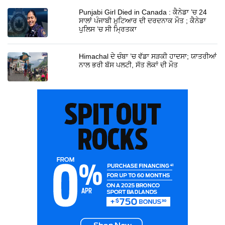
Punjabi Girl Died in Canada : ਕੈਨੇਡਾ ’ਚ 24
ਸਾਲਾਂ ਪੰਜਾਬੀ ਮੁਟਿਆਰ ਦੀ ਦਰਦਨਾਕ ਮੌਤ ; ਕੈਨੇਡਾ
ਪੁਲਿਸ ’ਚ ਸੀ ਮ੍ਰਿਤਕਾ
Himachal ਦੇ ਚੰਬਾ ’ਚ ਵੱਡਾ ਸੜਕੀ ਹਾਦਸਾ; ਯਾਤਰੀਆਂ
ਨਾਲ ਭਰੀ ਬੱਸ ਪਲਟੀ, ਸੱਤ ਲੋਕਾਂ ਦੀ ਮੌਤ