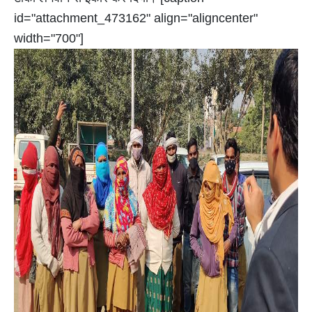
id="attachment_473162" align="aligncenter"
width="700"]