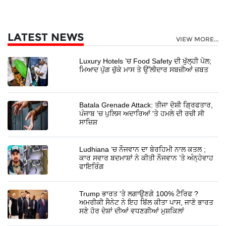
LATEST NEWS
VIEW MORE...
Luxury Hotels ’ਚ Food Safety ਦੀ ਖੁੱਲ੍ਹੀ ਪੋਲ;
ਮਿਆਦ ਪੁੱਗ ਚੁੱਕੇ ਮਾਸ ਤੇ ਉੱਲੀਦਾਰ ਸਬਜ਼ੀਆਂ ਜ਼ਬਤ
Batala Grenade Attack: ਤੀਜਾ ਦੋਸ਼ੀ ਗ੍ਰਿਫਤਾਰ,
ਪੰਜਾਬ 'ਚ ਪੁਲਿਸ ਅਦਾਰਿਆਂ 'ਤੇ ਹਮਲੇ ਦੀ ਰਚੀ ਸੀ
ਸਾਜ਼ਿਸ਼
Ludhiana ’ਚ ਨੌਜਵਾਨ ਦਾ ਬੇਰਹਿਮੀ ਨਾਲ ਕਤਲ ;
ਕਾਰ ਸਵਾਰ ਬਦਮਾਸ਼ਾਂ ਨੇ ਕੀਤੀ ਨੌਜਵਾਨ ’ਤੇ ਅੰਨ੍ਹੇਵਾਹ
ਫਾਇਰਿੰਗ
Trump ਭਾਰਤ 'ਤੇ ਲਗਾਉਣਗੇ 100% ਟੈਰਿਫ ?
ਅਮਰੀਕੀ ਸੈਨੇਟ ਨੇ ਇਹ ਬਿੱਲ ਕੀਤਾ ਪਾਸ, ਜਾਣੋ ਭਾਰਤ
ਸਣੇ ਹੋਰ ਦੇਸ਼ਾਂ ਦੀਆਂ ਵਧਣਗੀਆਂ ਮੁਸ਼ਕਿਲਾਂ