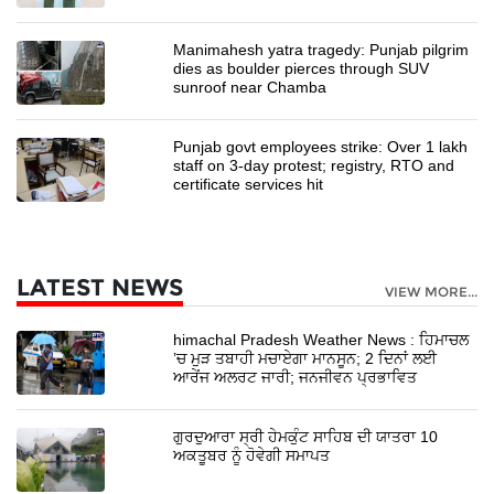
Manimahesh yatra tragedy: Punjab pilgrim
dies as boulder pierces through SUV
sunroof near Chamba
Punjab govt employees strike: Over 1 lakh
staff on 3-day protest; registry, RTO and
certificate services hit
LATEST NEWS
VIEW MORE...
himachal Pradesh Weather News : ਹਿਮਾਚਲ
’ਚ ਮੁੜ ਤਬਾਹੀ ਮਚਾਏਗਾ ਮਾਨਸੂਨ; 2 ਦਿਨਾਂ ਲਈ
ਆਰੇਂਜ ਅਲਰਟ ਜਾਰੀ; ਜਨਜੀਵਨ ਪ੍ਰਭਾਵਿਤ
ਗੁਰਦੁਆਰਾ ਸ੍ਰੀ ਹੇਮਕੁੰਟ ਸਾਹਿਬ ਦੀ ਯਾਤਰਾ 10
ਅਕਤੂਬਰ ਨੂੰ ਹੋਵੇਗੀ ਸਮਾਪਤ