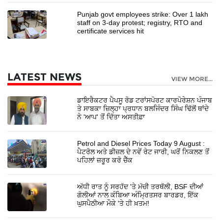
Punjab govt employees strike: Over 1 lakh
staff on 3-day protest; registry, RTO and
certificate services hit
LATEST NEWS
VIEW MORE...
ਡਾਇਰੈਕਟਰ ਪੈਪਸੂ ਰੋਡ ਟਰਾਂਸਪੋਰਟ ਕਾਰਪੋਰੇਸ਼ਨ ਪੰਜਾਬ
ਤੇ ਸਾਬਕਾ ਜ਼ਿਲ੍ਹਾ ਪ੍ਰਧਾਨ ਬਲਜਿੰਦਰ ਸਿੰਘ ਢਿੱਲੋਂ ਥਾਂਦੇ
ਨੇ 'ਆਪ' ਤੋਂ ਦਿੱਤਾ ਅਸਤੀਫ਼ਾ
Petrol and Diesel Prices Today 9 August :
ਪੈਟਰੋਲ ਅਤੇ ਡੀਜ਼ਲ ਦੇ ਨਵੇਂ ਰੇਟ ਜਾਰੀ, ਘਰੋਂ ਨਿਕਲਣ ਤੋਂ
ਪਹਿਲਾਂ ਜ਼ਰੂਰ ਕਰੋ ਚੈੱਕ
ਅੱਧੀ ਰਾਤ ਨੂੰ ਸਰਹੱਦ 'ਤੇ ਮੱਚੀ ਤਰਥੱਲੀ, BSF ਦੀਆਂ
ਗੋਲੀਆਂ ਨਾਲ ਕੰਬਿਆ ਅੰਮ੍ਰਿਤਸਰ ਬਾਰਡਰ, ਇੱਕ
ਘੁਸਪੈਠੀਆ ਮੌਕੇ 'ਤੇ ਹੀ ਖ਼ਤਮ!