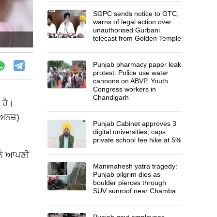
SGPC sends notice to GTC,
warns of legal action over
unauthorised Gurbani
telecast from Golden Temple
Punjab pharmacy paper leak
protest: Police use water
cannons on ABVP, Youth
Congress workers in
Chandigarh
 ਹੈ।
ਅਨਜ਼)
Punjab Cabinet approves 3
digital universities, caps
private school fee hike at 5%
 ਨੇ ਆਪਣੀ
Manimahesh yatra tragedy:
Punjab pilgrim dies as
boulder pierces through
SUV sunroof near Chamba
Punjab govt employees