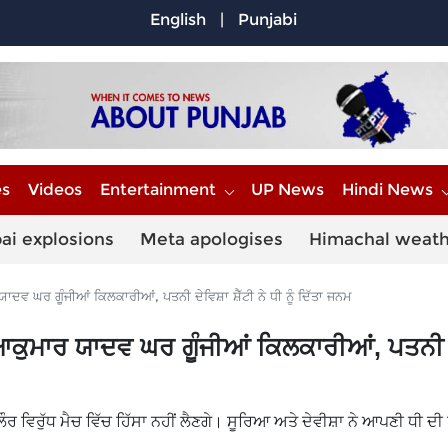
English
|
Punjabi
es
Videos
Entertainment
UP News
Hindi News
ai explosions
Meta apologises
Himachal weat
ਵ ਘਰ ਗੂੰਜੀਆਂ ਕਿਲਕਾਰੀਆਂ, ਪਤਨੀ ਦੇਵਿਸ਼ਾ ਸ਼ੈੱਟੀ ਨੇ ਧੀ ਨੂੰ ਦਿੱਤਾ ਜਨਮ
ਆਕੁਮਾਰ ਯਾਦਵ ਘਰ ਗੂੰਜੀਆਂ ਕਿਲਕਾਰੀਆਂ, ਪਤਨੀ ਦ
 ਵਿਰੁੱਧ ਮੈਚ ਵਿੱਚ ਹਿੱਸਾ ਨਹੀਂ ਲੈਣਗੇ। ਸੂਰਿਆ ਅਤੇ ਦੇਵੀਸ਼ਾ ਨੇ ਆਪਣੀ ਧੀ ਦੀ