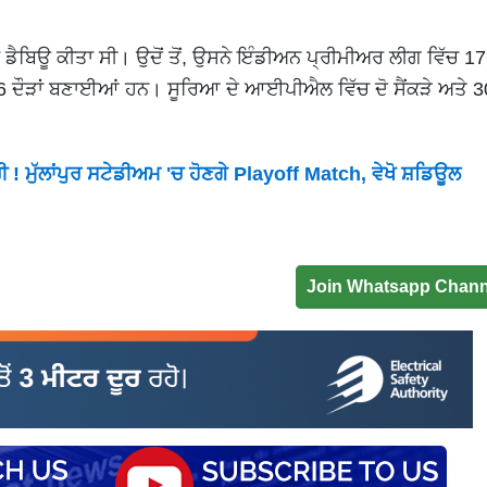
ਿਊ ਕੀਤਾ ਸੀ। ਉਦੋਂ ਤੋਂ, ਉਸਨੇ ਇੰਡੀਅਨ ਪ੍ਰੀਮੀਅਰ ਲੀਗ ਵਿੱਚ 17
06 ਦੌੜਾਂ ਬਣਾਈਆਂ ਹਨ। ਸੂਰਿਆ ਦੇ ਆਈਪੀਐਲ ਵਿੱਚ ਦੋ ਸੈਂਕੜੇ ਅਤੇ 
ੀ ! ਮੁੱਲਾਂਪੁਰ ਸਟੇਡੀਅਮ 'ਚ ਹੋਣਗੇ Playoff Match, ਵੇਖੋ ਸ਼ਡਿਊਲ
Join Whatsapp Chann