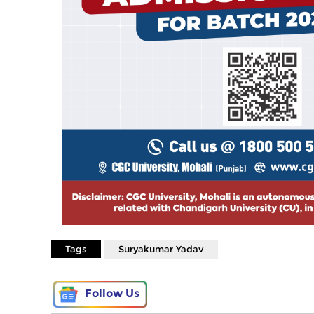
Tags
Suryakumar Yadav
Follow Us