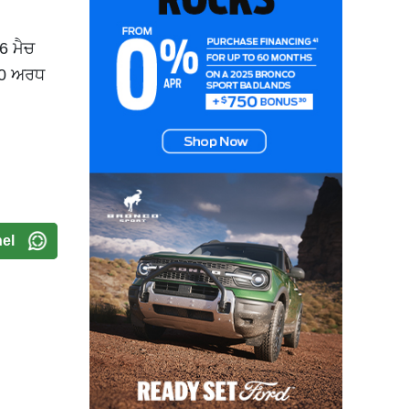
6 ਮੈਚ
30 ਅਰਧ
el