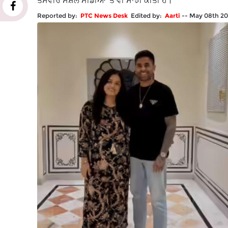
ਤਸਵੀਰ ਸੋਸ਼ਲ ਮੀਡੀਆ 'ਤੇ ਵੀ ਸਾਂਝੀ ਕੀਤੀ ਹੈ।
Reported by:
PTC News Desk
Edited by:
Aarti
--
May 08th 20