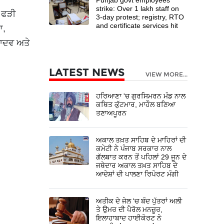
strike: Over 1 lakh staff on
ੀ ਫੜੀ
3-day protest; registry, RTO
and certificate services hit
ਆ,
ਯਾਦਵ ਅਤੇ
LATEST NEWS
VIEW MORE...
ਹਰਿਆਣਾ 'ਚ ਗੁਰਸਿਮਰਨ ਮੰਡ ਨਾਲ
ਕਥਿਤ ਕੁੱਟਮਾਰ, ਮਾਹੌਲ ਬਣਿਆ
ਤਣਾਅਪੂਰਨ
ਅਕਾਲ ਤਖ਼ਤ ਸਾਹਿਬ ਦੇ ਮਾਹਿਰਾਂ ਦੀ
ਕਮੇਟੀ ਨੇ ਪੰਜਾਬ ਸਰਕਾਰ ਨਾਲ
ਗੱਲਬਾਤ ਕਰਨ ਤੋਂ ਪਹਿਲਾਂ 29 ਜੂਨ ਦੇ
ਜਥੇਦਾਰ ਅਕਾਲ ਤਖ਼ਤ ਸਾਹਿਬ ਦੇ
ਆਦੇਸ਼ਾਂ ਦੀ ਪਾਲਣਾ ਰਿਪੋਰਟ ਮੰਗੀ
ਅਤੀਕ ਦੇ ਜੇਲ 'ਚ ਬੰਦ ਪੁੱਤਰਾਂ ਅਲੀ
ਤੇ ਉਮਰ ਦੀ ਪੈਰੋਲ ਮਨਜ਼ੂਰ,
ਇਲਾਹਾਬਾਦ ਹਾਈਕੋਰਟ ਨੇ