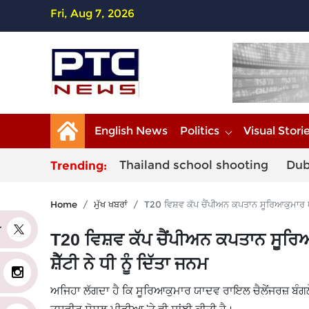
Fri, Aug 7, 2026
English News
Politics
Visual Stori
Thailand school shooting
Dub
Trending:
Home
ਮੁੱਖ ਖਬਰਾਂ
T20 ਵਿਸ਼ਵ ਕੱਪ ਚੈਂਪੀਅਨ ਕਪਤਾਨ ਸੂਰਿਆਕੁਮਾਰ ਯਾਦ
er
T20 ਵਿਸ਼ਵ ਕੱਪ ਚੈਂਪੀਅਨ ਕਪਤਾਨ ਸੂਰਿ
ਸ਼ੈੱਟੀ ਨੇ ਧੀ ਨੂੰ ਦਿੱਤਾ ਜਨਮ
ਅਜਿਹਾ ਲੱਗਦਾ ਹੈ ਕਿ ਸੂਰਿਆਕੁਮਾਰ ਯਾਦਵ ਰਾਇਲ ਚੈਲੇਂਜਰਜ਼ ਬੰਗਲੌਰ